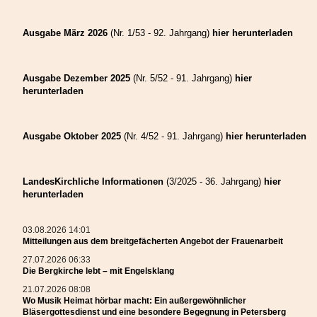
Engel eine wichtige Rolle spielen. Ungefähr 300 Mal finden sie in der Heiligen
Schrift Erwähnung, wie Pfarrer Welther zu berichten wusste. Für den
Ausgabe März 2026
(Nr. 1/53 - 92. Jahrgang)
hier herunterladen
Abschluss des gut besuchten Gottesdienstes hatte die Engelsprojektgruppe
noch ein Lied – natürlich zu den Engeln – einstudiert. Um die musikalische
Umrahmung kümmerte sich Theo Halmen.
Ausgabe Dezember 2025
(Nr. 5/52 - 91. Jahrgang)
hier
In einer weiteren feierlichen Zeremonie im Gemeindehaus, gefolgt von
herunterladen
Mittagessen und Hanklich, zu der alle Hetzeldorfer eingeladen waren,
bedankten sich die beiden Initiatorinnen Katharina Schmidt und Renate
Heilmann bei allen, die an diesem Projekt der Kirche mit Engelsgeflüster
mitgewirkt haben.
Ausgabe Oktober 2025
(Nr. 4/52 - 91. Jahrgang)
hier herunterladen
Hans Koeniges
LandesKirchliche Informationen
(3/2025 - 36. Jahrgang)
hier
Wo Musik Heimat hörbar macht: Ein
herunterladen
außergewöhnlicher
03.08.2026 14:01
Bläsergottesdienst und eine
Mitteilungen aus dem breitgefächerten Angebot der Frauenarbeit
27.07.2026 06:33
besondere Begegnung in
Die Bergkirche lebt – mit Engelsklang
21.07.2026 08:08
Petersberg
Wo Musik Heimat hörbar macht: Ein außergewöhnlicher
Bläsergottesdienst und eine besondere Begegnung in Petersberg