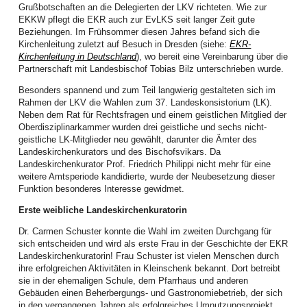
Grußbotschaften an die Delegierten der LKV richteten. Wie zur
Gemeindeleben. Menschen lassen sich immer wieder aufs Neue begeistern,
EKKW pflegt die EKR auch zur EvLKS seit langer Zeit gute
informiert zu beten und betend zu handeln.
Beziehungen. Im Frühsommer diesen Jahres befand sich die
Mitte März organisierten die Frauen die jährliche Vertreterinnenversammlung
Kirchenleitung zuletzt auf Besuch in Dresden (siehe:
EKR-
und Vorstandswahlen. Diese wurden im Festsaal des Bischofshauses in
Kirchenleitung in Deutschland
), wo bereit eine Vereinbarung über die
Hermannstadt durchgeführt. Der Einladung der Vorstandsfrauen folgten 40
Partnerschaft mit Landesbischof Tobias Bilz unterschrieben wurde.
aktive Frauen aus 21 Gemeinden aller Bezirke. Der Gottesdienst zu Beginn
Besonders spannend und zum Teil langwierig gestalteten sich im
war der Jahreslosung gewidmet und wurde von vier Diplom-Theologinnen
Rahmen der LKV die Wahlen zum 37. Landeskonsistorium (LK).
unserer Landeskirche gestaltet. Das Hauptreferat zum Thema Frauenrechte
Neben dem Rat für Rechtsfragen und einem geistlichen Mitglied der
hielt Andrei Ciubotaru (Kronstadt), Mitglied im Jugendwerk der EKR.
Oberdisziplinarkammer wurden drei geistliche und sechs nicht-
Inspiriert und informiert gingen die Frauen in die Gruppenarbeit und
geistliche LK-Mitglieder neu gewählt, darunter die Ämter des
beschäftigten sich intensiv mit diesem umfassenden Thema. Für die
Landeskirchenkurators und des Bischofsvikars. Da
Vorstandswahlen wurden viele starke Frauen als Kandidatinnen
Landeskirchenkurator Prof. Friedrich Philippi nicht mehr für eine
vorgeschlagen. Nach zehn Jahren intensiver Zusammenarbeit
weitere Amtsperiode kandidierte, wurde der Neubesetzung dieser
verabschiedeten sich Bettina Kenst, Christiane Lorenz und Edith Toth mit
Funktion besonderes Interesse gewidmet.
dem Versprechen, auch zukünftig punktuell mitzuwirken.
Erste weibliche Landeskirchenkuratorin
In den neuen Vorstand wurden Angelika Sara Beer (Neppendorf), Sunhild
Dr. Carmen Schuster konnte die Wahl im zweiten Durchgang für
Galter (Neppendorf), Dietlinde Köber (Bukarest) und Martina Melinda Zey
sich entscheiden und wird als erste Frau in der Geschichte der EKR
(Sächsisch Regen) gewählt. Ihnen stehen weiterhin Henriette Guib
Landeskirchenkuratorin! Frau Schuster ist vielen Menschen durch
(Hermannstadt) als Ehrenvorsitzende und Katharina Borsos (Bistritz) als LK-
ihre erfolgreichen Aktivitäten in Kleinschenk bekannt. Dort betreibt
Mitglied zur Seite.
sie in der ehemaligen Schule, dem Pfarrhaus und anderen
In der ersten Vorstandssitzung wurden Sunhild Galter als Vorsitzende und
Gebäuden einen Beherbergungs- und Gastronomiebetrieb, der sich
Martina Melinda Zey als Stellvertretende gewählt. „Siehe ich mache alles
in den vergangenen Jahren als erfolgreiches Umnutzungsprojekt