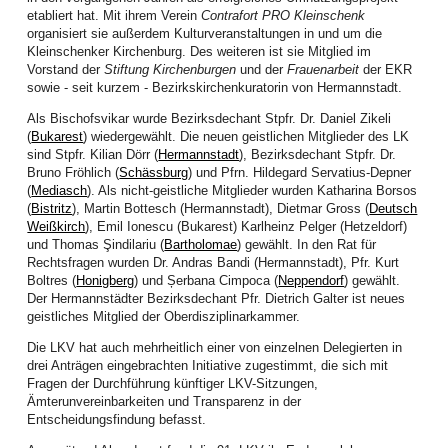
neu“. Neue Wege liegen vor uns, neue Chancen ergeben sich und Frauen
etabliert hat. Mit ihrem Verein
Contrafort PRO Kleinschenk
sind bereit, sich mit ihren Gaben zugunsten dieser landesweiten Arbeit
organisiert sie außerdem Kulturveranstaltungen in und um die
einzubringen und Zukunft zu gestalten.
Kleinschenker Kirchenburg. Des weiteren ist sie Mitglied im
Vorstand der
Stiftung Kirchenburgen
und der
Frauenarbeit
der EKR
Die Frauen boten auch Fortbildungen an: Mit Schwung und Wissensgier ging
sowie - seit kurzem - Bezirkskirchenkuratorin von Hermannstadt.
es eine Woche später mit dem 9. Nähkurs der erfolgreichen Fortbildungsreihe
„Vom geschickten Umgang mit der Nähmaschine“ weiter. Diese von der
Als Bischofsvikar wurde Bezirksdechant Stpfr. Dr. Daniel Zikeli
Arbeitsgemeinschaft der Frauenarbeit im GAW finanzierte Reihe ist stets
(
Bukarest
) wiedergewählt. Die neuen geistlichen Mitglieder des LK
ausgebucht und erfordert Reserveanmeldelisten. Dass die Anfertigung eines
sind Stpfr. Kilian Dörr (
Hermannstadt
), Bezirksdechant Stpfr. Dr.
Kleidungsstücks viel Geschicktheit, mathematische Gewandtheit und viel
Bruno Fröhlich (
Schässburg
) und Pfrn. Hildegard Servatius-Depner
Geduld erfordert, erfuhren die Teilnehmenden auch dieses Mal.
(
Mediasch
). Als nicht-geistliche Mitglieder wurden Katharina Borsos
(
Bistritz
), Martin Bottesch (Hermannstadt), Dietmar Gross (
Deutsch
Unter der fachkundigen und geduldigen Anleitung der Schneidermeisterin
Weißkirch
), Emil Ionescu (Bukarest) Karlheinz Pelger (Hetzeldorf)
Irene Gaspar schafften es alle, passende Schnitte anzufertigen und
und Thomas Şindilariu (
Bartholomae
) gewählt. In den Rat für
maßgeschneiderte Hosen zu nähen, eine Teilnehmerin sogar für ihr
Rechtsfragen wurden Dr. Andras Bandi (Hermannstadt), Pfr. Kurt
bevorstehende 50-jähriges Klassentreffen. Ein Erfolg! Für sie und alle
Boltres (
Honigberg
) und Șerbana Cimpoca (
Neppendorf
) gewählt.
Teilnehmerinnen.
Der Hermannstädter Bezirksdechant Pfr. Dietrich Galter ist neues
geistliches Mitglied der Oberdisziplinarkammer.
Frauen richteten ihren Blick auf die landschaftliche Umgebung und luden zum
Wandern ein. Gottes wunderbare Schöpfung konnten die 28 von nah und fern
Die LKV hat auch mehrheitlich einer von einzelnen Delegierten in
angereisten Teilnehmenden des Wandertags der Frauenarbeit Mitte April
drei Anträgen eingebrachten Initiative zugestimmt, die sich mit
bestaunen. Dass ein Wandertag mehr als nur Schritte und km Zählen,
Fragen der Durchführung künftiger LKV-Sitzungen,
Höhenunterschiede und Lokalkolorit Kennenlernen bedeutet, das erlebten alle
Ämterunvereinbarkeiten und Transparenz in der
an jenem Samstag im April auf dem Rundgang von Michelsberg nach
Entscheidungsfindung befasst.
Răşinari und zurück.