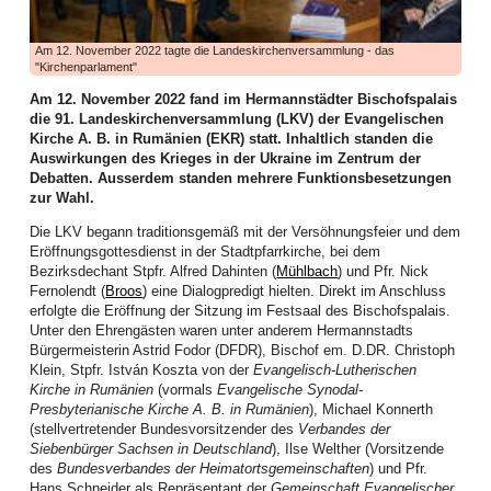
haben tatkräftig angepackt und vieles bewegt. Die Bilanz des ersten
Halbjahres lässt sich auf jeden Fall sehen, wie dies die zahlreichen
Aktivitäten dokumentieren.
Am 12. November 2022 tagte die Landeskirchenversammlung - das
"Kirchenparlament"
Die Frauenarbeit begann mit einem aufgabenreichen Auftakt das neue Jahr:
Am zweiten Arbeitswochenende im Januar kamen Frauen aus allen Bezirken
Am 12. November 2022 fand im Hermannstädter Bischofspalais
zur Vorbereitung des WGT 2026 im Elimheim in Michelsberg zusammen. Sie
die 91. Landeskirchenversammlung (LKV) der Evangelischen
folgten der Einladung des Organisatorinnenteams, um Nigeria und seine
Kirche A. B. in Rumänien (EKR) statt. Inhaltlich standen die
Einwohner kennenzulernen, den Bibeltext aus Matthäus 11,28-30 zu
Auswirkungen des Krieges in der Ukraine im Zentrum der
vertiefen, die Lieder einzuüben und den Gottesdienst nach der Ordnung der
Debatten. Ausserdem standen mehrere Funktionsbesetzungen
nigerianischen Frauen zu feiern, um gerüstet und informiert in ihre
zur Wahl.
Gemeinden zurückzukehren.
Die LKV begann traditionsgemäß mit der Versöhnungsfeier und dem
Höhepunkt dieser Landesweiten Werkstatt für WGT-Multiplikatorinnen war ein
Eröffnungsgottesdienst in der Stadtpfarrkirche, bei dem
Zoom-Gespräch mit Priester Emeka Emeakaroha, der sich zu dem Zeitpunkt
Bezirksdechant Stpfr. Alfred Dahinten (
Mühlbach
) und Pfr. Nick
in Ihitte befand und sein soziales Projekt in Wort und Bild vorstellte. Die
Fernolendt (
Broos
) eine Dialogpredigt hielten. Direkt im Anschluss
Teilnehmerinnen waren zutiefst beeindruckt. Für dieses Krankenhaus, bei
erfolgte die Eröffnung der Sitzung im Festsaal des Bischofspalais.
dem über 70.000 Menschen aus der Region medizinische Verpflegung
Unter den Ehrengästen waren unter anderem Hermannstadts
erhalten, und die Schule, wo über 900 Kindern Zugang zu Bildung geboten
Bürgermeisterin Astrid Fodor (DFDR), Bischof em. D.DR. Christoph
wird, ist dann auch die Kollekte des WGT in unserer Landeskirche
Klein, Stpfr. István Koszta von der
Evangelisch-Lutherischen
eingehoben worden.
Kirche in Rumänien
(vormals
Evangelische Synodal-
Presbyterianische Kirche A. B. in Rumänien
), Michael Konnerth
Im Februar boten Frauen einen Entspannungsnachmittag an: der Einladung
(stellvertretender Bundesvorsitzender des
Verbandes der
der Mitarbeiterinnen der Frauenarbeit folgten Mitte Februar viel mehr Frauen
Siebenbürger Sachsen in Deutschland
), Ilse Welther (Vorsitzende
als erwartet. Juliane Topârcean (Hermannstadt) stellte zwei Methoden vor:
des
Bundesverbandes der Heimatortsgemeinschaften
) und Pfr.
PME (progressive Muskelentspannung nach Jacobsen) und Qigong. Die
Hans Schneider als Repräsentant der
Gemeinschaft Evangelischer