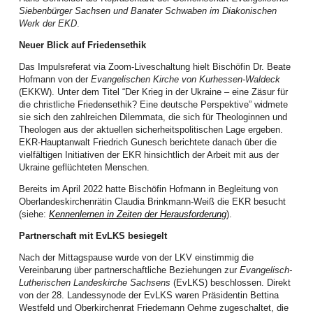
überwältigende Resonanz und die vielen Rückmeldungen interessierter
Siebenbürger Sachsen und Banater Schwaben im Diakonischen
Frauen sprengte den geplanten Rahmen.
Werk der EKD
.
So musste kurzfristig vom Terrassensaal der EAS in den Großen Saal der
Neuer Blick auf Friedensethik
EAS umdisponiert und die Anmeldeliste frühzeitig geschlossen werden. Die
gute Stimmung und der wirksame Effekt der vorgestellten Methoden weckte
Das Impulsreferat via Zoom-Liveschaltung hielt Bischöfin Dr. Beate
in den Teilnehmerinnen den Wunsch nach mindestens einem
Hofmann von der
Evangelischen Kirche von Kurhessen-Waldeck
Nachfolgetreffen noch in diesem Jahr.
(EKKW). Unter dem Titel “Der Krieg in der Ukraine – eine Zäsur für
die christliche Friedensethik? Eine deutsche Perspektive” widmete
Frauen setzten sich aktiv für den Weltgebetstag ein: Der Monat Februar war
sie sich den zahlreichen Dilemmata, die sich für Theologinnen und
von vielen Vorbereitungen geprägt. Studientage und Informationsnachmittage
Theologen aus der aktuellen sicherheitspolitischen Lage ergeben.
wurden organisiert, die Lieder in Chorproben, Kindergottesdiensten und
EKR-Hauptanwalt Friedrich Gunesch berichtete danach über die
Jungschartreffen eingeübt, der Bibeltext an Gemeindenachmittagen und in
vielfältigen Initiativen der EKR hinsichtlich der Arbeit mit aus der
Bibelkreisen vertieft.
Ukraine geflüchteten Menschen.
Frauen luden im März ein: Kommt, feiert mit uns den Weltgebetstag.
Bereits im April 2022 hatte Bischöfin Hofmann in Begleitung von
„Kommt! Bringt eure Last.“ - dieser Einladung des Weltgebetstags, der von
Oberlandeskirchenrätin Claudia Brinkmann-Weiß die EKR besucht
Christinnen aus Nigeria ausgetragen wurde, folgten zahlreiche
(siehe:
Kennenlernen in Zeiten der Herausforderung
).
Gemeindeglieder und ökumenische Gäste aus 50 verschiedenen
Ortschaften. In 17 Ortschaften wurden 20 WGT-Gottesdienste gefeiert, zwölf
Partnerschaft mit EvLKS besiegelt
davon am Stichtag, dem 6. März 2026, einer Online (Petroschen). Auch die
Nach der Mittagspause wurde von der LKV einstimmig die
Angestellten des LK feierten in diesem Jahr im Festsaal des Bischofshauses
Vereinbarung über partnerschaftliche Beziehungen zur
Evangelisch-
mit. 63 Kinder nahmen an den fünf angebotenen Kindergottesdiensten teil,
Lutherischen Landeskirche Sachsens
(EvLKS) beschlossen. Direkt
zudem wurde in der Kunstschule in Hermannstadt auch mit Schülern gefeiert.
von der 28. Landessynode der EvLKS waren Präsidentin Bettina
Das soziale Projekt beeindruckte alle, die gesamte Spendensumme stellt
Westfeld und Oberkirchenrat Friedemann Oehme zugeschaltet, die
eine Rekordkollekte dar. Der Weltgebetstag ist ein Höhepunkt im