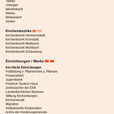
Tartlau
Urwegen
Weidenbach
Weilau
Wolkendorf
Zeiden
Kirchenbezirke
Kirchenbezirk Hermannstadt
Kirchenbezirk Kronstadt
Kirchenbezirk Mediasch
Kirchenbezirk Mühlbach
Kirchenbezirk Schässburg
Einrichtungen / Werke
Kirchliche Einrichtungen
Fortbildung v. Pfarrerinnen u. Pfarrern
Frauenarbeit
Jugendwerk
Friedrich-Teutsch-Haus
„Endlich sind die Engel an ihrem Platz,“
freut sich die Initiatorin
Zentralarchiv der EKR
Katharina Schmidt in ihrer Rede in der Bergkirche Mitte Juli in
Landeskirchliches Museum
Hetzeldorf anlässlich eines feierlichen Gottesdienstes zur Fertigstellung
Stiftung Kirchenburgen
dieses besonderen Projekts.
Kirchenmusik
Migration
Die Kirche auf dem Hetzeldorfer Friedhof wurde dank zahlreicher Spenden in
Institutionelle Kooperation
den Jahren 2021 bis 2023 umfassend renoviert und danach feierlich wieder
Archiv der Honterusgemeinde