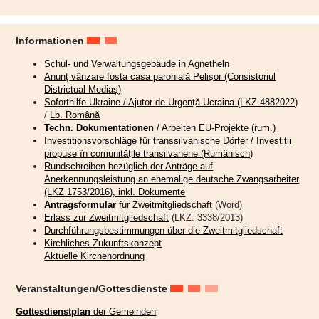
Informationen
Schul- und Verwaltungsgebäude in Agnetheln
Anunț vânzare fosta casa parohială Pelișor (Consistoriul
Districtual Mediaș)
Soforthilfe Ukraine / Ajutor de Urgență Ucraina (LKZ 4882022)
/
Lb. Română
Techn. Dokumentationen
/ Arbeiten EU-Projekte (rum.)
Investitionsvorschläge für transsilvanische Dörfer / Investiții
propuse în comunitățile transilvanene (Rumänisch)
Rundschreiben bezüglich der Anträge auf
Anerkennungsleistung an ehemalige deutsche Zwangsarbeiter
(LKZ 1753/2016), inkl. Dokumente
Antragsformular
für Zweitmitgliedschaft
(Word)
Erlass zur Zweitmitgliedschaft
(LKZ: 3338/2013)
Durchführungsbestimmungen über die Zweitmitgliedschaft
Kirchliches Zukunftskonzept
Aktuelle Kirchenordnung
Sonntag, der 5. Juli, wird vielen Besucherinnen und Besuchern des
evangelischen Gottesdienstes in Petersberg noch lange in Erinnerung
bleiben. Was die Kirchengemeinde an diesem Tag erleben durfte, war
Veranstaltungen/Gottesdienste
weit mehr als ein musikalischer Höhepunkt – es war ein Fest der
Begegnung, der Gemeinschaft und der lebendigen evangelischen
Gottesdienstplan
der Gemeinden