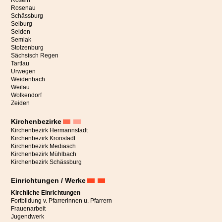
Roseln
Rosenau
Schässburg
Seiburg
Seiden
Semlak
Stolzenburg
Sächsisch Regen
Tartlau
Urwegen
Weidenbach
Weilau
Wolkendorf
Zeiden
Kirchenbezirke
Kirchenbezirk Hermannstadt
Kirchenbezirk Kronstadt
Kirchenbezirk Mediasch
Kirchenbezirk Mühlbach
Kirchenbezirk Schässburg
Einrichtungen / Werke
Kirchliche Einrichtungen
Fortbildung v. Pfarrerinnen u. Pfarrern
Frauenarbeit
Jugendwerk