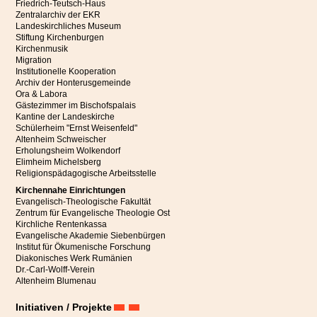
Friedrich-Teutsch-Haus
Zentralarchiv der EKR
Landeskirchliches Museum
Stiftung Kirchenburgen
Kirchenmusik
Migration
Institutionelle Kooperation
Archiv der Honterusgemeinde
Ora & Labora
Gästezimmer im Bischofspalais
Kantine der Landeskirche
Schülerheim "Ernst Weisenfeld"
Altenheim Schweischer
Erholungsheim Wolkendorf
Elimheim Michelsberg
Religionspädagogische Arbeitsstelle
Kirchennahe Einrichtungen
Evangelisch-Theologische Fakultät
Zentrum für Evangelische Theologie Ost
Kirchliche Rentenkassa
Evangelische Akademie Siebenbürgen
Institut für Ökumenische Forschung
Diakonisches Werk Rumänien
Dr.-Carl-Wolff-Verein
Altenheim Blumenau
Initiativen / Projekte