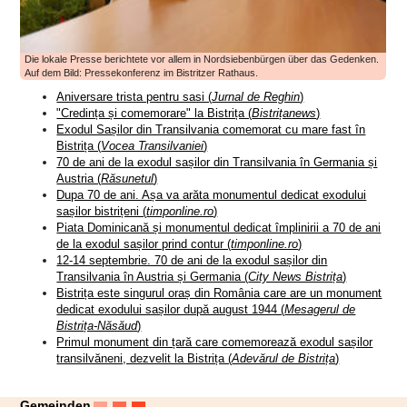
Die lokale Presse berichtete vor allem in Nordsiebenbürgen über das Gedenken.
Auf dem Bild: Pressekonferenz im Bistritzer Rathaus.
Aniversare trista pentru sasi (
Jurnal de Reghin
)
"Credința și comemorare" la Bistrița (
Bistrițanews
)
Exodul Sașilor din Transilvania comemorat cu mare fast în
Bistrița (
Vocea Transilvaniei
)
70 de ani de la exodul sașilor din Transilvania în Germania și
Austria (
Răsunetul
)
Dupa 70 de ani. Așa va arăta monumentul dedicat exodului
sașilor bistrițeni (
timponline.ro
)
Piata Dominicană și monumentul dedicat împlinirii a 70 de ani
de la exodul sașilor prind contur (
timponline.ro
)
12-14 septembrie. 70 de ani de la exodul sașilor din
Transilvania în Austria și Germania (
City News Bistrița
)
Bistrița este singurul oraș din România care are un monument
dedicat exodului sașilor după august 1944 (
Mesagerul de
Bistrița-Năsăud
)
Primul monument din țară care comemorează exodul sașilor
transilvăneni, dezvelit la Bistrița (
Adevărul de Bistrița
)
Gemeinden