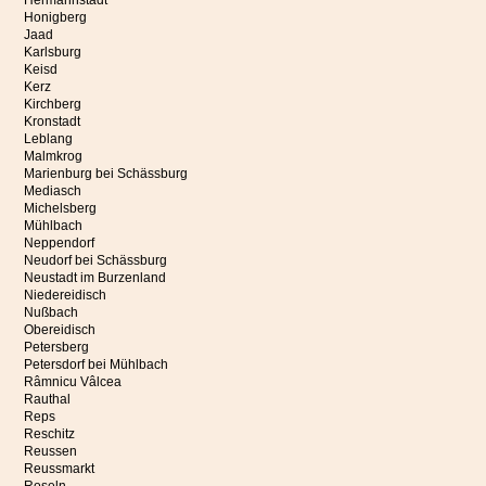
Hermannstadt
Honigberg
Jaad
Karlsburg
Keisd
Kerz
Kirchberg
Kronstadt
Leblang
Malmkrog
Marienburg bei Schässburg
Mediasch
Michelsberg
Mühlbach
Neppendorf
Neudorf bei Schässburg
Neustadt im Burzenland
Niedereidisch
Nußbach
Obereidisch
Petersberg
Petersdorf bei Mühlbach
Râmnicu Vâlcea
Rauthal
Reps
Reschitz
Reussen
Reussmarkt