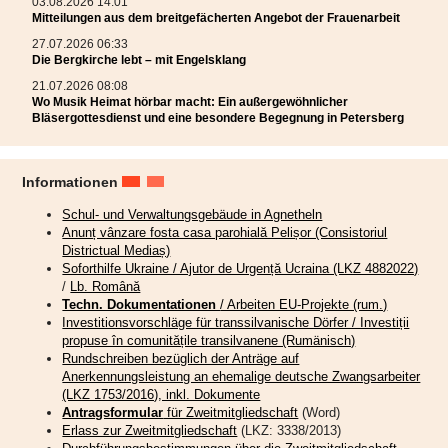
03.08.2026 14:01
Mitteilungen aus dem breitgefächerten Angebot der Frauenarbeit
27.07.2026 06:33
Die Bergkirche lebt – mit Engelsklang
21.07.2026 08:08
Wo Musik Heimat hörbar macht: Ein außergewöhnlicher
Bläsergottesdienst und eine besondere Begegnung in Petersberg
Informationen
Schul- und Verwaltungsgebäude in Agnetheln
Anunț vânzare fosta casa parohială Pelișor (Consistoriul
Districtual Mediaș)
Soforthilfe Ukraine / Ajutor de Urgență Ucraina (LKZ 4882022)
/
Lb. Română
Techn. Dokumentationen
/ Arbeiten EU-Projekte (rum.)
Investitionsvorschläge für transsilvanische Dörfer / Investiții
propuse în comunitățile transilvanene (Rumänisch)
Rundschreiben bezüglich der Anträge auf
Anerkennungsleistung an ehemalige deutsche Zwangsarbeiter
(LKZ 1753/2016), inkl. Dokumente
Antragsformular
für Zweitmitgliedschaft
(Word)
Erlass zur Zweitmitgliedschaft
(LKZ: 3338/2013)