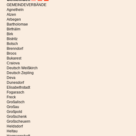
GEMEINDEVERBÄNDE
Agnetheln
Alzen
Arbegen
Bartholomae
Birthälm
Birk
Bistritz
Botsch
Brenndorf
Broos
Bukarest
Craiova
Deutsch Weißkirch
Deutsch Zepling
Deva
Dunesdorf
Elisabethstadt
Fogarasch
Freck
Großalisch
Großau
Großpold
Großschenk
Großscheuern
Heldsdorf
Heltau