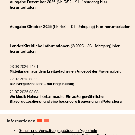
Ausgabe Dezember 2025
(Nr. 5/52 - 91. Jahrgang)
hier
herunterladen
Ausgabe Oktober 2025
(Nr. 4/52 - 91. Jahrgang)
hier herunterladen
LandesKirchliche Informationen
(3/2025 - 36. Jahrgang)
hier
herunterladen
03.08.2026 14:01
Mitteilungen aus dem breitgefächerten Angebot der Frauenarbeit
27.07.2026 06:33
Die Bergkirche lebt – mit Engelsklang
21.07.2026 08:08
Wo Musik Heimat hörbar macht: Ein außergewöhnlicher
„Endlich sind die Engel an ihrem Platz,“
freut sich die Initiatorin
Bläsergottesdienst und eine besondere Begegnung in Petersberg
Katharina Schmidt in ihrer Rede in der Bergkirche Mitte Juli in
Hetzeldorf anlässlich eines feierlichen Gottesdienstes zur Fertigstellung
dieses besonderen Projekts.
Informationen
Die Kirche auf dem Hetzeldorfer Friedhof wurde dank zahlreicher Spenden in
Schul- und Verwaltungsgebäude in Agnetheln
den Jahren 2021 bis 2023 umfassend renoviert und danach feierlich wieder