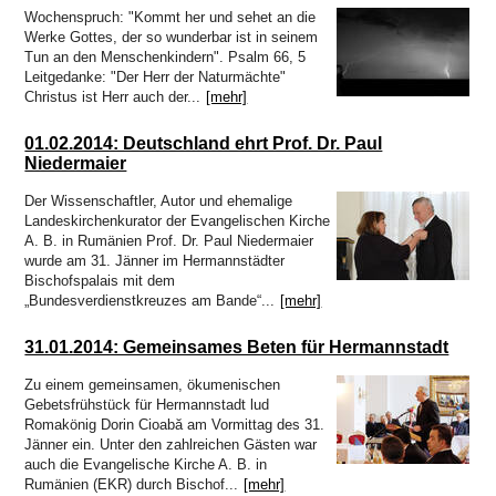
haben tatkräftig angepackt und vieles bewegt. Die Bilanz des ersten
Wochenspruch: "Kommt her und sehet an die
Halbjahres lässt sich auf jeden Fall sehen, wie dies die zahlreichen
Werke Gottes, der so wunderbar ist in seinem
Aktivitäten dokumentieren.
Tun an den Menschenkindern". Psalm 66, 5
Die Frauenarbeit begann mit einem aufgabenreichen Auftakt das neue Jahr:
Leitgedanke: "Der Herr der Naturmächte"
Am zweiten Arbeitswochenende im Januar kamen Frauen aus allen Bezirken
Christus ist Herr auch der...
[mehr]
zur Vorbereitung des WGT 2026 im Elimheim in Michelsberg zusammen. Sie
folgten der Einladung des Organisatorinnenteams, um Nigeria und seine
01.02.2014: Deutschland ehrt Prof. Dr. Paul
Einwohner kennenzulernen, den Bibeltext aus Matthäus 11,28-30 zu
Niedermaier
vertiefen, die Lieder einzuüben und den Gottesdienst nach der Ordnung der
nigerianischen Frauen zu feiern, um gerüstet und informiert in ihre
Der Wissenschaftler, Autor und ehemalige
Gemeinden zurückzukehren.
Landeskirchenkurator der Evangelischen Kirche
A. B. in Rumänien Prof. Dr. Paul Niedermaier
Höhepunkt dieser Landesweiten Werkstatt für WGT-Multiplikatorinnen war ein
wurde am 31. Jänner im Hermannstädter
Zoom-Gespräch mit Priester Emeka Emeakaroha, der sich zu dem Zeitpunkt
Bischofspalais mit dem
in Ihitte befand und sein soziales Projekt in Wort und Bild vorstellte. Die
„Bundesverdienstkreuzes am Bande“...
[mehr]
Teilnehmerinnen waren zutiefst beeindruckt. Für dieses Krankenhaus, bei
dem über 70.000 Menschen aus der Region medizinische Verpflegung
31.01.2014: Gemeinsames Beten für Hermannstadt
erhalten, und die Schule, wo über 900 Kindern Zugang zu Bildung geboten
wird, ist dann auch die Kollekte des WGT in unserer Landeskirche
Zu einem gemeinsamen, ökumenischen
eingehoben worden.
Gebetsfrühstück für Hermannstadt lud
Im Februar boten Frauen einen Entspannungsnachmittag an: der Einladung
Romakönig Dorin Cioabă am Vormittag des 31.
der Mitarbeiterinnen der Frauenarbeit folgten Mitte Februar viel mehr Frauen
Jänner ein. Unter den zahlreichen Gästen war
als erwartet. Juliane Topârcean (Hermannstadt) stellte zwei Methoden vor:
auch die Evangelische Kirche A. B. in
PME (progressive Muskelentspannung nach Jacobsen) und Qigong. Die
Rumänien (EKR) durch Bischof...
[mehr]