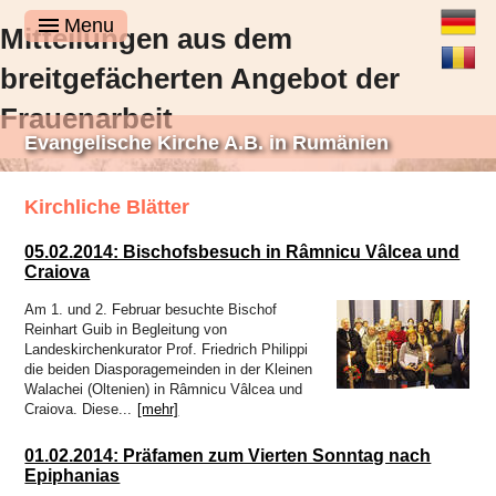
Deutsch
Menu
Mitteilungen aus dem
Română
breitgefächerten Angebot der
Frauenarbeit
Evangelische Kirche A.B. in Rumänien
Kirchliche Blätter
05.02.2014: Bischofsbesuch in Râmnicu Vâlcea und
Craiova
Am 1. und 2. Februar besuchte Bischof
Reinhart Guib in Begleitung von
Landeskirchenkurator Prof. Friedrich Philippi
die beiden Diasporagemeinden in der Kleinen
Walachei (Oltenien) in Râmnicu Vâlcea und
Craiova. Diese...
[mehr]
01.02.2014: Präfamen zum Vierten Sonntag nach
Was Frauen gemacht haben, während es in der kirchlichen Presse still
Epiphanias
gewesen ist, denn still ist es sicherlich nicht gewesen. Die Frauen