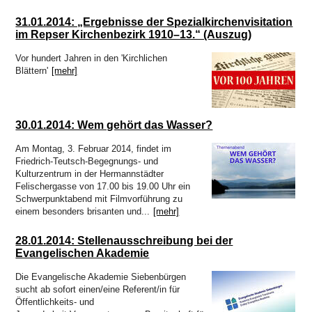
überwältigende Resonanz und die vielen Rückmeldungen interessierter
Frauen sprengte den geplanten Rahmen.
31.01.2014: „Ergebnisse der Spezialkirchenvisitation
im Repser Kirchenbezirk 1910–13.“ (Auszug)
So musste kurzfristig vom Terrassensaal der EAS in den Großen Saal der
EAS umdisponiert und die Anmeldeliste frühzeitig geschlossen werden. Die
Vor hundert Jahren in den 'Kirchlichen
gute Stimmung und der wirksame Effekt der vorgestellten Methoden weckte
Blättern'
[mehr]
in den Teilnehmerinnen den Wunsch nach mindestens einem
Nachfolgetreffen noch in diesem Jahr.
Frauen setzten sich aktiv für den Weltgebetstag ein: Der Monat Februar war
von vielen Vorbereitungen geprägt. Studientage und Informationsnachmittage
30.01.2014: Wem gehört das Wasser?
wurden organisiert, die Lieder in Chorproben, Kindergottesdiensten und
Jungschartreffen eingeübt, der Bibeltext an Gemeindenachmittagen und in
Am Montag, 3. Februar 2014, findet im
Bibelkreisen vertieft.
Friedrich-Teutsch-Begegnungs- und
Kulturzentrum in der Hermannstädter
Frauen luden im März ein: Kommt, feiert mit uns den Weltgebetstag.
Felischergasse von 17.00 bis 19.00 Uhr ein
„Kommt! Bringt eure Last.“ - dieser Einladung des Weltgebetstags, der von
Schwerpunktabend mit Filmvorführung zu
Christinnen aus Nigeria ausgetragen wurde, folgten zahlreiche
einem besonders brisanten und...
[mehr]
Gemeindeglieder und ökumenische Gäste aus 50 verschiedenen
Ortschaften. In 17 Ortschaften wurden 20 WGT-Gottesdienste gefeiert, zwölf
28.01.2014: Stellenausschreibung bei der
davon am Stichtag, dem 6. März 2026, einer Online (Petroschen). Auch die
Evangelischen Akademie
Angestellten des LK feierten in diesem Jahr im Festsaal des Bischofshauses
mit. 63 Kinder nahmen an den fünf angebotenen Kindergottesdiensten teil,
Die Evangelische Akademie Siebenbürgen
zudem wurde in der Kunstschule in Hermannstadt auch mit Schülern gefeiert.
sucht ab sofort einen/eine Referent/in für
Das soziale Projekt beeindruckte alle, die gesamte Spendensumme stellt
Öffentlichkeits- und
eine Rekordkollekte dar. Der Weltgebetstag ist ein Höhepunkt im