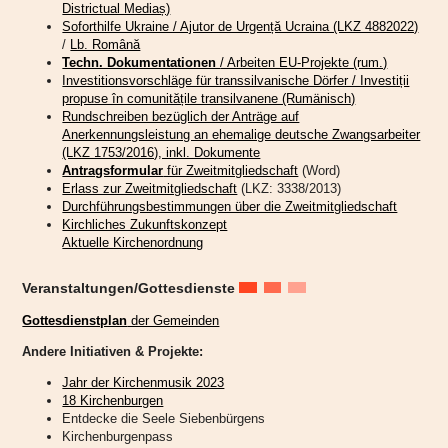
Districtual Mediaș)
Soforthilfe Ukraine / Ajutor de Urgență Ucraina (LKZ 4882022)
/
Lb. Română
Techn. Dokumentationen
/ Arbeiten EU-Projekte (rum.)
Investitionsvorschläge für transsilvanische Dörfer / Investiții
propuse în comunitățile transilvanene (Rumänisch)
Rundschreiben bezüglich der Anträge auf
Anerkennungsleistung an ehemalige deutsche Zwangsarbeiter
(LKZ 1753/2016), inkl. Dokumente
Antragsformular
für Zweitmitgliedschaft
(Word)
Erlass zur Zweitmitgliedschaft
(LKZ: 3338/2013)
Durchführungsbestimmungen über die Zweitmitgliedschaft
Kirchliches Zukunftskonzept
Aktuelle Kirchenordnung
Veranstaltungen/Gottesdienste
Gottesdienstplan
der Gemeinden
„Endlich sind die Engel an ihrem Platz,“
freut sich die Initiatorin
Andere Initiativen & Projekte:
Katharina Schmidt in ihrer Rede in der Bergkirche Mitte Juli in
Hetzeldorf anlässlich eines feierlichen Gottesdienstes zur Fertigstellung
Jahr der Kirchenmusik 2023
dieses besonderen Projekts.
18 Kirchenburgen
Entdecke die Seele Siebenbürgens
Die Kirche auf dem Hetzeldorfer Friedhof wurde dank zahlreicher Spenden in
Kirchenburgenpass
den Jahren 2021 bis 2023 umfassend renoviert und danach feierlich wieder