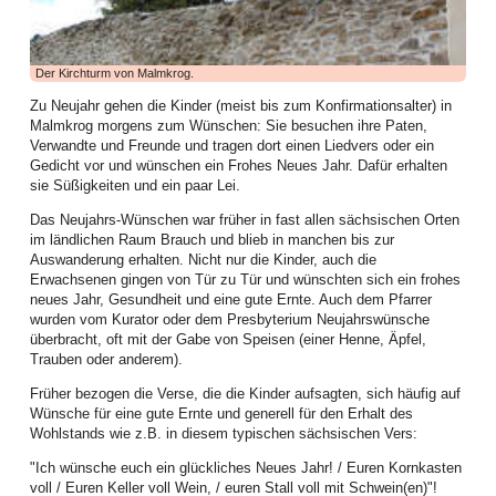
haben tatkräftig angepackt und vieles bewegt. Die Bilanz des ersten
Halbjahres lässt sich auf jeden Fall sehen, wie dies die zahlreichen
Aktivitäten dokumentieren.
Der Kirchturm von Malmkrog.
Die Frauenarbeit begann mit einem aufgabenreichen Auftakt das neue Jahr:
Am zweiten Arbeitswochenende im Januar kamen Frauen aus allen Bezirken
Zu Neujahr gehen die Kinder (meist bis zum Konfirmationsalter) in
zur Vorbereitung des WGT 2026 im Elimheim in Michelsberg zusammen. Sie
Malmkrog morgens zum Wünschen: Sie besuchen ihre Paten,
folgten der Einladung des Organisatorinnenteams, um Nigeria und seine
Verwandte und Freunde und tragen dort einen Liedvers oder ein
Einwohner kennenzulernen, den Bibeltext aus Matthäus 11,28-30 zu
Gedicht vor und wünschen ein Frohes Neues Jahr. Dafür erhalten
vertiefen, die Lieder einzuüben und den Gottesdienst nach der Ordnung der
sie Süßigkeiten und ein paar Lei.
nigerianischen Frauen zu feiern, um gerüstet und informiert in ihre
Gemeinden zurückzukehren.
Das Neujahrs-Wünschen war früher in fast allen sächsischen Orten
im ländlichen Raum Brauch und blieb in manchen bis zur
Höhepunkt dieser Landesweiten Werkstatt für WGT-Multiplikatorinnen war ein
Auswanderung erhalten. Nicht nur die Kinder, auch die
Zoom-Gespräch mit Priester Emeka Emeakaroha, der sich zu dem Zeitpunkt
Erwachsenen gingen von Tür zu Tür und wünschten sich ein frohes
in Ihitte befand und sein soziales Projekt in Wort und Bild vorstellte. Die
neues Jahr, Gesundheit und eine gute Ernte. Auch dem Pfarrer
Teilnehmerinnen waren zutiefst beeindruckt. Für dieses Krankenhaus, bei
wurden vom Kurator oder dem Presbyterium Neujahrswünsche
dem über 70.000 Menschen aus der Region medizinische Verpflegung
überbracht, oft mit der Gabe von Speisen (einer Henne, Äpfel,
erhalten, und die Schule, wo über 900 Kindern Zugang zu Bildung geboten
Trauben oder anderem).
wird, ist dann auch die Kollekte des WGT in unserer Landeskirche
eingehoben worden.
Früher bezogen die Verse, die die Kinder aufsagten, sich häufig auf
Wünsche für eine gute Ernte und generell für den Erhalt des
Im Februar boten Frauen einen Entspannungsnachmittag an: der Einladung
Wohlstands wie z.B. in diesem typischen sächsischen Vers:
der Mitarbeiterinnen der Frauenarbeit folgten Mitte Februar viel mehr Frauen
als erwartet. Juliane Topârcean (Hermannstadt) stellte zwei Methoden vor:
"Ich wünsche euch ein glückliches Neues Jahr! / Euren Kornkasten
PME (progressive Muskelentspannung nach Jacobsen) und Qigong. Die
voll / Euren Keller voll Wein, / euren Stall voll mit Schwein(en)"!