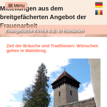
Deutsch
Menu
Mitteilungen aus dem
Română
breitgefächerten Angebot der
Frauenarbeit
Evangelische Kirche A.B. in Rumänien
Zeit der Bräuche und Traditionen: Wünschen
gehen in Malmkrog.
Was Frauen gemacht haben, während es in der kirchlichen Presse still
gewesen ist, denn still ist es sicherlich nicht gewesen. Die Frauen