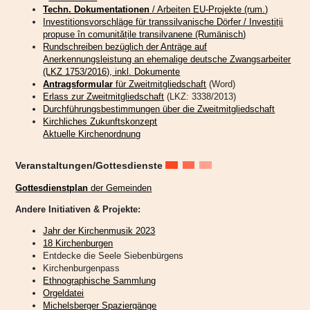
Techn. Dokumentationen
/ Arbeiten EU-Projekte (rum.)
Investitionsvorschläge für transsilvanische Dörfer / Investiții
propuse în comunitățile transilvanene (Rumänisch)
Rundschreiben bezüglich der Anträge auf
Anerkennungsleistung an ehemalige deutsche Zwangsarbeiter
(LKZ 1753/2016), inkl. Dokumente
Antragsformular
für Zweitmitgliedschaft
(Word)
Erlass zur Zweitmitgliedschaft
(LKZ: 3338/2013)
Durchführungsbestimmungen über die Zweitmitgliedschaft
Kirchliches Zukunftskonzept
Aktuelle Kirchenordnung
Veranstaltungen/Gottesdienste
Gottesdienstplan
der Gemeinden
Andere Initiativen & Projekte:
Jahr der Kirchenmusik 2023
„Endlich sind die Engel an ihrem Platz,“
freut sich die Initiatorin
18 Kirchenburgen
Katharina Schmidt in ihrer Rede in der Bergkirche Mitte Juli in
Entdecke die Seele Siebenbürgens
Hetzeldorf anlässlich eines feierlichen Gottesdienstes zur Fertigstellung
Kirchenburgenpass
dieses besonderen Projekts.
Ethnographische Sammlung
Die Kirche auf dem Hetzeldorfer Friedhof wurde dank zahlreicher Spenden in
Orgeldatei
den Jahren 2021 bis 2023 umfassend renoviert und danach feierlich wieder
Michelsberger Spaziergänge