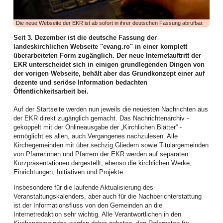
haben tatkräftig angepackt und vieles bewegt. Die Bilanz des ersten
Halbjahres lässt sich auf jeden Fall sehen, wie dies die zahlreichen
Aktivitäten dokumentieren.
Die neue Webseite der EKR ist ab sofort in ihrer deutschen Fassung abrufbar.
Die Frauenarbeit begann mit einem aufgabenreichen Auftakt das neue Jahr:
Seit 3. Dezember ist die deutsche Fassung der
Am zweiten Arbeitswochenende im Januar kamen Frauen aus allen Bezirken
landeskirchlichen Webseite "evang.ro" in einer komplett
zur Vorbereitung des WGT 2026 im Elimheim in Michelsberg zusammen. Sie
überarbeiteten Form zugänglich. Der neue Internetauftritt der
folgten der Einladung des Organisatorinnenteams, um Nigeria und seine
EKR unterscheidet sich in einigen grundlegenden Dingen von
Einwohner kennenzulernen, den Bibeltext aus Matthäus 11,28-30 zu
der vorigen Webseite, behält aber das Grundkonzept einer auf
vertiefen, die Lieder einzuüben und den Gottesdienst nach der Ordnung der
dezente und seriöse Information bedachten
nigerianischen Frauen zu feiern, um gerüstet und informiert in ihre
Öffentlichkeitsarbeit bei.
Gemeinden zurückzukehren.
Auf der Startseite werden nun jeweils die neuesten Nachrichten aus
Höhepunkt dieser Landesweiten Werkstatt für WGT-Multiplikatorinnen war ein
der EKR direkt zugänglich gemacht. Das Nachrichtenarchiv -
Zoom-Gespräch mit Priester Emeka Emeakaroha, der sich zu dem Zeitpunkt
gekoppelt mit der Onlineausgabe der „Kirchlichen Blätter“ -
in Ihitte befand und sein soziales Projekt in Wort und Bild vorstellte. Die
ermöglicht es allen, auch Vergangenes nachzulesen. Alle
Teilnehmerinnen waren zutiefst beeindruckt. Für dieses Krankenhaus, bei
Kirchegemeinden mit über sechzig Gliedern sowie Titulargemeinden
dem über 70.000 Menschen aus der Region medizinische Verpflegung
von Pfarrerinnen und Pfarrern der EKR werden auf separaten
erhalten, und die Schule, wo über 900 Kindern Zugang zu Bildung geboten
Kurzpräsentationen dargestellt, ebenso die kirchlichen Werke,
wird, ist dann auch die Kollekte des WGT in unserer Landeskirche
Einrichtungen, Initiativen und Projekte.
eingehoben worden.
Insbesondere für die laufende Aktualisierung des
Im Februar boten Frauen einen Entspannungsnachmittag an: der Einladung
Veranstaltungskalenders, aber auch für die Nachberichterstattung
der Mitarbeiterinnen der Frauenarbeit folgten Mitte Februar viel mehr Frauen
ist der Informationsfluss von den Gemeinden an die
als erwartet. Juliane Topârcean (Hermannstadt) stellte zwei Methoden vor:
Internetredaktion sehr wichtig. Alle Verantwortlichen in den
PME (progressive Muskelentspannung nach Jacobsen) und Qigong. Die