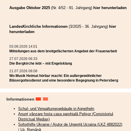
Frauen waren in der Öffentlichkeitsarbeit aktiv und sorgten für die
Herausgabe einer rumänischsprachigen Andachtenbroschüre und des
Ausgabe Oktober 2025
(Nr. 4/52 - 91. Jahrgang)
hier herunterladen
Rundbriefs mit der Nummer 101! Beide sind kostenlos in der Geschäftsstelle
der Frauenarbeit im Bischofshaus in Hermannstadt erhältlich. Die Broschüre
ist eine Übersetzung 2025 anlässlich des großen Jubiläums der Frauenarbeit
LandesKirchliche Informationen
(3/2025 - 36. Jahrgang)
hier
erschienenen deutschsprachigen Andachtenbüchleins und konnte dank der
herunterladen
Unterstützung der Projektabteilung des Landeskonsistoriums und des
Hauptanwalts unserer Kirche mit Finanzierung seitens des Martin-Luther-
Bundes gedruckt werden.
03.08.2026 14:01
Mitteilungen aus dem breitgefächerten Angebot der Frauenarbeit
Ihnen sei auch hiermit herzlichst gedankt! Großer Dank gebührt auch allen
Frauen, die mit ihren Beiträgen zur Gestaltung des Rundbriefs beigetragen
27.07.2026 06:33
haben. 100 Ausgaben wurden bis zum Jubiläumsjahr 2025 zusammengestellt
Die Bergkirche lebt – mit Engelsklang
und gedruckt. Mit dem Heft Nr. 101 im Jahr der Losung „Siehe ich mache
21.07.2026 08:08
alles neu“ geht die Frauenarbeit nicht nur bewährte Wege weiter, sondern
Wo Musik Heimat hörbar macht: Ein außergewöhnlicher
beschreitet mutig und vertrauensvoll neue Wege.
Bläsergottesdienst und eine besondere Begegnung in Petersberg
Frauen bereiten auch für die bevorstehenden Wochen
gemeinschaftsfördernde Veranstaltungen vor. Mehr dazu unter:
www.frauenarbeit.ro
und
(20+) Frauenarbeit | Facebook
.
Informationen
Schul- und Verwaltungsgebäude in Agnetheln
Die Bergkirche lebt – mit
Anunț vânzare fosta casa parohială Pelișor (Consistoriul
Districtual Mediaș)
Engelsklang
Soforthilfe Ukraine / Ajutor de Urgență Ucraina (LKZ 4882022)
/
Lb. Română