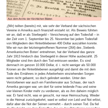
Langfristige Beziehungen, die auch glücklich sind, leben von vielen
Dingen: Vertrauen, Geduld, Humor – und manchmal auch von der
Fähigkeit, sich immer wieder neu zu orientieren. Paare, die viele Jahre
miteinander unterwegs sind, wissen: Liebe ist nicht nur Gefühl. Sie ist
Aus dem Archiv der Kirchlichen Blätter.
auch Entscheidung, Übung und manchmal sogar Arbeit.
„(Wir) teilten (bereits) mit, wie sehr der Verband der sächsischen
Paare, die ihren Glauben gemeinsam leben und in ihren Alltag integrieren,
Vereine in Amerika auch finanziell erstarkt ist. Als Beweis führten
berichten häufig von einer besonderen Stabilität und Tiefe in ihrer Beziehung.
wir an, daß er als Sterbegeld – Versicherung auf den Todesfall – in
Das bedeutet nicht, dass gläubige Paare automatisch konfliktfrei leben oder
der Zeit vom 1. September bis 25. November bei jedem Todesfall
dass Glaube ein Garant für eine perfekte Ehe wäre. Aber er kann eine
von Mitgliedern den Hinterbliebenen 400 Dollar auszahlen konnte.
Ressource sein – eine Kraftquelle, die Beziehungen trägt, gerade wenn das
Wie wir nun der letzteingetroffenen Nummer (264) des ‚Siebenb.
Leben kompliziert wird.
Amerikanischen Boten’ entnehmen, hat der Verband das ganze
Jahr 1913 hindurch das Sterbegeld in dieser Höhe ausbezahlt. 25
Mehr als nur Spiritualität: Glaube im gelebten Alltag
Mitglieder sind ihm durch den Tod entrissen worden. Es sind
Wenn wir von Glauben sprechen, ist mehr als eine private spirituelle
demnach im ganzen 10.000 Dollar, d. i. nicht weniger als 50.000
Erfahrung gemeint. Christlicher Glaube hat immer auch mit gelebtem Leben
Kronen an die Hinterbliebenen ausgefolgt und damit die mit dem
zu tun – mit Entscheidungen, mit Verantwortung und mit der Art, wie wir
Tode des Ernährers in jedes Arbeiterheim einziehenden Sorgen
einander begegnen.
wenn nicht gebannt, so doch gelindert worden. Unter den
Verstorbenen war auch ein Familienvater aus Schaas, der nach
Martin Luther hat diesen Zusammenhang einmal zugespitzt formuliert: „Bete,
Amerika gezogen war, um dort für seine leidende Frau und seine
als ob alles Arbeiten nichts nütze, und arbeite, als ob alles Beten nichts
vier kleinen Kinder mehr zu verdienen, als es ihm daheim möglich
nütze.“ Diese Haltung schützt vor zwei Extremen. Sie bewahrt davor,
war. Er fand nicht, was er gesucht, nur neue Heimsuchung. Wieder
Probleme einfach wegzuspiritualisieren – und sie verhindert gleichzeitig, dass
in die Heimat zurückgekehrt, ward er selbst von Leid und Not erlöst,
wir glauben, alles allein tragen zu müssen.
dafür aber die Not der Seinen vermehrt – durch seinen Tod. Da fiel