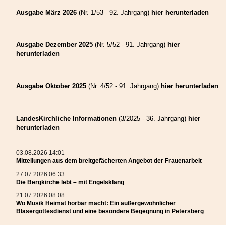
einzige Scheidung gegeben habe – ein Hinweis darauf, wie wirkungsvoll
diese Form der erzwungenen Nähe war. Heute ist die Versöhnungskammer
Ausgabe März 2026
(Nr. 1/53 - 92. Jahrgang)
hier herunterladen
ein beliebtes Ziel für Besucher und ein eindrucksvolles Zeugnis der
siebenbürgisch-sächsischen Rechts- und Alltagskultur.
Ausgabe Dezember 2025
(Nr. 5/52 - 91. Jahrgang)
hier
Mitteilungen aus dem
herunterladen
breitgefächerten Angebot der
Ausgabe Oktober 2025
(Nr. 4/52 - 91. Jahrgang)
hier herunterladen
Frauenarbeit
LandesKirchliche Informationen
(3/2025 - 36. Jahrgang)
hier
herunterladen
03.08.2026 14:01
Mitteilungen aus dem breitgefächerten Angebot der Frauenarbeit
27.07.2026 06:33
Die Bergkirche lebt – mit Engelsklang
21.07.2026 08:08
Wo Musik Heimat hörbar macht: Ein außergewöhnlicher
Bläsergottesdienst und eine besondere Begegnung in Petersberg