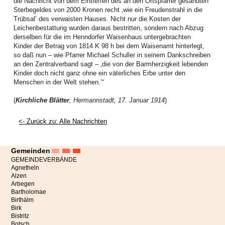
die Nachricht von dem Eintreffen des an den Ortspfarrer gesandten
Gerade in Beziehungen kann diese Haltung heilsam sein. Sie verbindet
Sterbegeldes von 2000 Kronen recht ‚wie ein Freudenstrahl in die
Vertrauen mit Verantwortung. Paare dürfen ihre Beziehung Gott anvertrauen –
Trübsal’ des verwaisten Hauses. Nicht nur die Kosten der
und zugleich aktiv an ihr arbeiten.
Leichenbestattung wurden daraus bestritten, sondern nach Abzug
derselben für die im Henndorfer Waisenhaus untergebrachten
Was Studien über Glauben und Partnerschaft zeigen
Kinder der Betrag von 1814 K 98 h bei dem Waisenamt hinterlegt,
Tatsächlich gibt es inzwischen auch wissenschaftliche Hinweise darauf, dass
so daß nun – wie Pfarrer Michael Schuller in seinem Dankschreiben
gemeinsame Religiosität eine positive Rolle für Beziehungen spielen kann.
an den Zentralverband sagt – ‚die von der Barmherzigkeit lebenden
Langzeitstudien aus der Paarforschung zeigen unter anderem:
Kinder doch nicht ganz ohne ein väterliches Erbe unter den
Menschen in der Welt stehen.’“
• Paare mit gemeinsamer religiöser Praxis berichten häufiger von höherer
Beziehungszufriedenheit.
(
Kirchliche Blätter
, Hermannstadt, 17. Januar 1914
)
• Gemeinsame religiöse Werte können Konflikte moderieren, weil sie eine
gemeinsame Orientierung bieten.
<- Zurück zu: Alle Nachrichten
• Religiöse Gemeinschaften bieten soziale Netzwerke, die Beziehungen
stabilisieren.
Gemeinden
GEMEINDEVERBÄNDE
• Gemeinsame Rituale wie Gebet oder Gottesdienstbesuch fördern
Agnetheln
Verbundenheit und
Alzen
Arbegen
Kommunikation.
Bartholomae
Birthälm
So zeigt etwa eine große Untersuchung des National Marriage Project in den
Birk
USA, dass Paare, die regelmäßig gemeinsam religiöse Praktiken pflegen,
Bistritz
deutlich häufiger von stabilen und glücklichen Beziehungen berichten als
Botsch