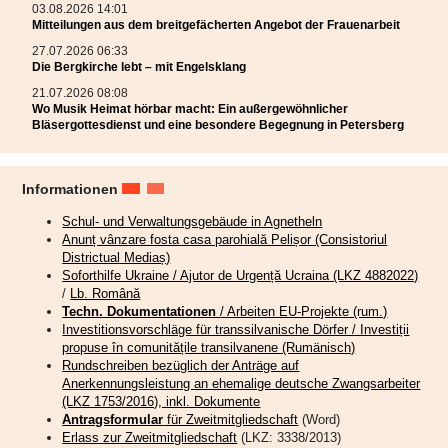
Frauen waren in der Öffentlichkeitsarbeit aktiv und sorgten für die
03.08.2026 14:01
Herausgabe einer rumänischsprachigen Andachtenbroschüre und des
Mitteilungen aus dem breitgefächerten Angebot der Frauenarbeit
Rundbriefs mit der Nummer 101! Beide sind kostenlos in der Geschäftsstelle
27.07.2026 06:33
der Frauenarbeit im Bischofshaus in Hermannstadt erhältlich. Die Broschüre
Die Bergkirche lebt – mit Engelsklang
ist eine Übersetzung 2025 anlässlich des großen Jubiläums der Frauenarbeit
21.07.2026 08:08
erschienenen deutschsprachigen Andachtenbüchleins und konnte dank der
Wo Musik Heimat hörbar macht: Ein außergewöhnlicher
Unterstützung der Projektabteilung des Landeskonsistoriums und des
Bläsergottesdienst und eine besondere Begegnung in Petersberg
Hauptanwalts unserer Kirche mit Finanzierung seitens des Martin-Luther-
Bundes gedruckt werden.
Ihnen sei auch hiermit herzlichst gedankt! Großer Dank gebührt auch allen
Informationen
Frauen, die mit ihren Beiträgen zur Gestaltung des Rundbriefs beigetragen
haben. 100 Ausgaben wurden bis zum Jubiläumsjahr 2025 zusammengestellt
Schul- und Verwaltungsgebäude in Agnetheln
und gedruckt. Mit dem Heft Nr. 101 im Jahr der Losung „Siehe ich mache
Anunț vânzare fosta casa parohială Pelișor (Consistoriul
alles neu“ geht die Frauenarbeit nicht nur bewährte Wege weiter, sondern
Districtual Mediaș)
beschreitet mutig und vertrauensvoll neue Wege.
Soforthilfe Ukraine / Ajutor de Urgență Ucraina (LKZ 4882022)
/
Lb. Română
Frauen bereiten auch für die bevorstehenden Wochen
Techn. Dokumentationen
/ Arbeiten EU-Projekte (rum.)
gemeinschaftsfördernde Veranstaltungen vor. Mehr dazu unter:
Investitionsvorschläge für transsilvanische Dörfer / Investiții
www.frauenarbeit.ro
und
(20+) Frauenarbeit | Facebook
.
propuse în comunitățile transilvanene (Rumänisch)
Rundschreiben bezüglich der Anträge auf
Anerkennungsleistung an ehemalige deutsche Zwangsarbeiter
Die Bergkirche lebt – mit
(LKZ 1753/2016), inkl. Dokumente
Antragsformular
für Zweitmitgliedschaft
(Word)
Engelsklang
Erlass zur Zweitmitgliedschaft
(LKZ: 3338/2013)