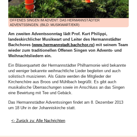
haben tatkräftig angepackt und vieles bewegt. Die Bilanz des ersten
Halbjahres lässt sich auf jeden Fall sehen, wie dies die zahlreichen
Aktivitäten dokumentieren.
OFFENES SINGEN IM ADVENT: DAS HERMANNSTÄDTER
Die Frauenarbeit begann mit einem aufgabenreichen Auftakt das neue Jahr:
ADVENTSSINGEN. (BILD: MUSIKWART/EKR)
Am zweiten Arbeitswochenende im Januar kamen Frauen aus allen Bezirken
zur Vorbereitung des WGT 2026 im Elimheim in Michelsberg zusammen. Sie
Am zweiten Adventssonntag lädt Prof. Kurt Philippi,
folgten der Einladung des Organisatorinnenteams, um Nigeria und seine
landeskirchlicher Musikwart und Leiter des Hermannstädter
Einwohner kennenzulernen, den Bibeltext aus Matthäus 11,28-30 zu
Bachchores (
www.hermannstadt.bachchor.ro
) mit seinem Team
vertiefen, die Lieder einzuüben und den Gottesdienst nach der Ordnung der
wieder zum traditionellen Offenen Singen von Advents- und
nigerianischen Frauen zu feiern, um gerüstet und informiert in ihre
Weihnachtsliedern ein.
Gemeinden zurückzukehren.
Ein Bläserquartett der Hermannstädter Philharmonie wird bekannte
Höhepunkt dieser Landesweiten Werkstatt für WGT-Multiplikatorinnen war ein
und weniger bekannte weihnachtliche Lieder begleiten und auch
Zoom-Gespräch mit Priester Emeka Emeakaroha, der sich zu dem Zeitpunkt
solistisch musizieren. Als Gäste werden die Mitglieder der
in Ihitte befand und sein soziales Projekt in Wort und Bild vorstellte. Die
Kirchenchöre aus Broos und Mühlbach begrüßt. Es gibt auch
Teilnehmerinnen waren zutiefst beeindruckt. Für dieses Krankenhaus, bei
musikalische Überraschungen sowie im Anschluss an das Singen
dem über 70.000 Menschen aus der Region medizinische Verpflegung
eine Bewirtung mit Tee und Gebäck.
erhalten, und die Schule, wo über 900 Kindern Zugang zu Bildung geboten
wird, ist dann auch die Kollekte des WGT in unserer Landeskirche
Das Hermannstädter Adventssingen findet am 8. Dezember 2013
eingehoben worden.
um 18 Uhr in der Johanniskirche statt.
Im Februar boten Frauen einen Entspannungsnachmittag an: der Einladung
<- Zurück zu: Alle Nachrichten
der Mitarbeiterinnen der Frauenarbeit folgten Mitte Februar viel mehr Frauen
als erwartet. Juliane Topârcean (Hermannstadt) stellte zwei Methoden vor:
PME (progressive Muskelentspannung nach Jacobsen) und Qigong. Die