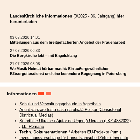
Frauen waren in der Öffentlichkeitsarbeit aktiv und sorgten für die
Herausgabe einer rumänischsprachigen Andachtenbroschüre und des
Rundbriefs mit der Nummer 101! Beide sind kostenlos in der Geschäftsstelle
LandesKirchliche Informationen
(3/2025 - 36. Jahrgang)
hier
der Frauenarbeit im Bischofshaus in Hermannstadt erhältlich. Die Broschüre
herunterladen
ist eine Übersetzung 2025 anlässlich des großen Jubiläums der Frauenarbeit
erschienenen deutschsprachigen Andachtenbüchleins und konnte dank der
Unterstützung der Projektabteilung des Landeskonsistoriums und des
03.08.2026 14:01
Hauptanwalts unserer Kirche mit Finanzierung seitens des Martin-Luther-
Mitteilungen aus dem breitgefächerten Angebot der Frauenarbeit
Bundes gedruckt werden.
27.07.2026 06:33
Die Bergkirche lebt – mit Engelsklang
Ihnen sei auch hiermit herzlichst gedankt! Großer Dank gebührt auch allen
Frauen, die mit ihren Beiträgen zur Gestaltung des Rundbriefs beigetragen
21.07.2026 08:08
haben. 100 Ausgaben wurden bis zum Jubiläumsjahr 2025 zusammengestellt
Wo Musik Heimat hörbar macht: Ein außergewöhnlicher
und gedruckt. Mit dem Heft Nr. 101 im Jahr der Losung „Siehe ich mache
Bläsergottesdienst und eine besondere Begegnung in Petersberg
alles neu“ geht die Frauenarbeit nicht nur bewährte Wege weiter, sondern
beschreitet mutig und vertrauensvoll neue Wege.
Informationen
Frauen bereiten auch für die bevorstehenden Wochen
gemeinschaftsfördernde Veranstaltungen vor. Mehr dazu unter:
Schul- und Verwaltungsgebäude in Agnetheln
www.frauenarbeit.ro
und
(20+) Frauenarbeit | Facebook
.
Anunț vânzare fosta casa parohială Pelișor (Consistoriul
Districtual Mediaș)
Die Bergkirche lebt – mit
Soforthilfe Ukraine / Ajutor de Urgență Ucraina (LKZ 4882022)
/
Lb. Română
Engelsklang
Techn. Dokumentationen
/ Arbeiten EU-Projekte (rum.)
Investitionsvorschläge für transsilvanische Dörfer / Investiții