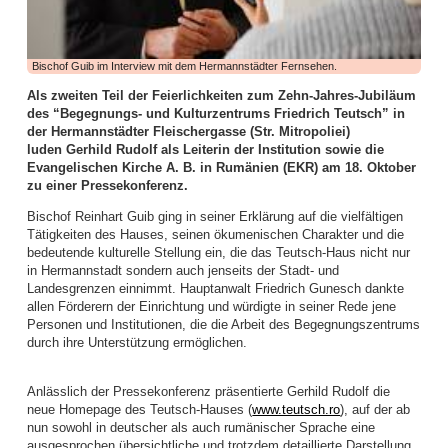
haben tatkräftig angepackt und vieles bewegt. Die Bilanz des ersten
Halbjahres lässt sich auf jeden Fall sehen, wie dies die zahlreichen
Aktivitäten dokumentieren.
Bischof Guib im Interview mit dem Hermannstädter Fernsehen.
Die Frauenarbeit begann mit einem aufgabenreichen Auftakt das neue Jahr:
Am zweiten Arbeitswochenende im Januar kamen Frauen aus allen Bezirken
Als zweiten Teil der Feierlichkeiten zum Zehn-Jahres-Jubiläum
zur Vorbereitung des WGT 2026 im Elimheim in Michelsberg zusammen. Sie
des “Begegnungs- und Kulturzentrums Friedrich Teutsch” in
folgten der Einladung des Organisatorinnenteams, um Nigeria und seine
der Hermannstädter Fleischergasse (Str. Mitropoliei)
Einwohner kennenzulernen, den Bibeltext aus Matthäus 11,28-30 zu
luden
Gerhild Rudolf als Leiterin der Institution sowie die
vertiefen, die Lieder einzuüben und den Gottesdienst nach der Ordnung der
Evangelischen Kirche A. B. in Rumänien (EKR) am 18. Oktober
nigerianischen Frauen zu feiern, um gerüstet und informiert in ihre
zu einer Pressekonferenz.
Gemeinden zurückzukehren.
Bischof Reinhart Guib ging in seiner Erklärung auf die vielfältigen
Höhepunkt dieser Landesweiten Werkstatt für WGT-Multiplikatorinnen war ein
Tätigkeiten des Hauses, seinen ökumenischen Charakter und die
Zoom-Gespräch mit Priester Emeka Emeakaroha, der sich zu dem Zeitpunkt
bedeutende kulturelle Stellung ein, die das Teutsch-Haus nicht nur
in Ihitte befand und sein soziales Projekt in Wort und Bild vorstellte. Die
in Hermannstadt sondern auch jenseits der Stadt- und
Teilnehmerinnen waren zutiefst beeindruckt. Für dieses Krankenhaus, bei
Landesgrenzen einnimmt. Hauptanwalt Friedrich Gunesch dankte
dem über 70.000 Menschen aus der Region medizinische Verpflegung
allen Förderern der Einrichtung und würdigte in seiner Rede jene
erhalten, und die Schule, wo über 900 Kindern Zugang zu Bildung geboten
Personen und Institutionen, die die Arbeit des Begegnungszentrums
wird, ist dann auch die Kollekte des WGT in unserer Landeskirche
durch ihre Unterstützung ermöglichen.
eingehoben worden.
Im Februar boten Frauen einen Entspannungsnachmittag an: der Einladung
Anlässlich der Pressekonferenz präsentierte Gerhild Rudolf die
der Mitarbeiterinnen der Frauenarbeit folgten Mitte Februar viel mehr Frauen
neue Homepage des Teutsch-Hauses (
www.teutsch.ro
), auf der ab
als erwartet. Juliane Topârcean (Hermannstadt) stellte zwei Methoden vor:
nun sowohl in deutscher als auch rumänischer Sprache eine
PME (progressive Muskelentspannung nach Jacobsen) und Qigong. Die
ausgesprochen übersichtliche und trotzdem detaillierte Darstellung