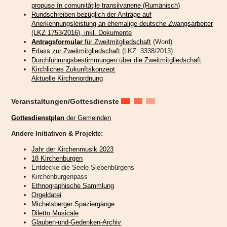
propuse în comunitățile transilvanene (Rumänisch)
Rundschreiben bezüglich der Anträge auf
Anerkennungsleistung an ehemalige deutsche Zwangsarbeiter
(LKZ 1753/2016), inkl. Dokumente
Antragsformular
für Zweitmitgliedschaft
(Word)
Erlass zur Zweitmitgliedschaft
(LKZ: 3338/2013)
Durchführungsbestimmungen über die Zweitmitgliedschaft
Kirchliches Zukunftskonzept
Aktuelle Kirchenordnung
Veranstaltungen/Gottesdienste
Gottesdienstplan
der Gemeinden
Andere Initiativen & Projekte:
Jahr der Kirchenmusik 2023
18 Kirchenburgen
Entdecke die Seele Siebenbürgens
„Endlich sind die Engel an ihrem Platz,“
freut sich die Initiatorin
Kirchenburgenpass
Katharina Schmidt in ihrer Rede in der Bergkirche Mitte Juli in
Ethnographische Sammlung
Hetzeldorf anlässlich eines feierlichen Gottesdienstes zur Fertigstellung
Orgeldatei
dieses besonderen Projekts.
Michelsberger Spaziergänge
Die Kirche auf dem Hetzeldorfer Friedhof wurde dank zahlreicher Spenden in
Diletto Musicale
den Jahren 2021 bis 2023 umfassend renoviert und danach feierlich wieder
Glauben-und-Gedenken-Archiv