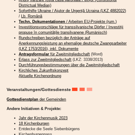
Districtual Mediaș)
Soforthilfe Ukraine / Ajutor de Urgență Ucraina (LKZ 4882022)
/
Lb. Română
Techn. Dokumentationen
/ Arbeiten EU-Projekte (rum.)
Investitionsvorschläge für transsilvanische Dörfer / Investiții
propuse în comunitățile transilvanene (Rumänisch)
Rundschreiben bezüglich der Anträge auf
Anerkennungsleistung an ehemalige deutsche Zwangsarbeiter
(LKZ 1753/2016), inkl. Dokumente
Antragsformular
für Zweitmitgliedschaft
(Word)
Erlass zur Zweitmitgliedschaft
(LKZ: 3338/2013)
Durchführungsbestimmungen über die Zweitmitgliedschaft
Kirchliches Zukunftskonzept
Aktuelle Kirchenordnung
Veranstaltungen/Gottesdienste
Gottesdienstplan
der Gemeinden
„Endlich sind die Engel an ihrem Platz,“
freut sich die Initiatorin
Katharina Schmidt in ihrer Rede in der Bergkirche Mitte Juli in
Andere Initiativen & Projekte:
Hetzeldorf anlässlich eines feierlichen Gottesdienstes zur Fertigstellung
dieses besonderen Projekts.
Jahr der Kirchenmusik 2023
18 Kirchenburgen
Die Kirche auf dem Hetzeldorfer Friedhof wurde dank zahlreicher Spenden in
Entdecke die Seele Siebenbürgens
den Jahren 2021 bis 2023 umfassend renoviert und danach feierlich wieder
Kirchenburgenpass