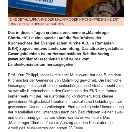
haben tatkräftig angepackt und vieles bewegt. Die Bilanz des ersten
Halbjahres lässt sich auf jeden Fall sehen, wie dies die zahlreichen
Aktivitäten dokumentieren.
EINE DETAILAUFNAHME DER MALMKROGER KIRCHENFRESKEN ZIERT
Die Frauenarbeit begann mit einem aufgabenreichen Auftakt das neue Jahr:
DAS TITELBILD DES CHORBUCHES.
Am zweiten Arbeitswochenende im Januar kamen Frauen aus allen Bezirken
zur Vorbereitung des WGT 2026 im Elimheim in Michelsberg zusammen. Sie
Das in diesen Tagen erstmals erschienene „Malmkroger
folgten der Einladung des Organisatorinnenteams, um Nigeria und seine
Chorbuch“ ist eine speziell auf die Bedürfnisse der
Einwohner kennenzulernen, den Bibeltext aus Matthäus 11,28-30 zu
Kirchenchöre der Evangelischen Kirche A.B. in Rumänien
vertiefen, die Lieder einzuüben und den Gottesdienst nach der Ordnung der
(EKR) zugeschnittene Liedersammlung. Das attraktiv gestaltete
nigerianischen Frauen zu feiern, um gerüstet und informiert in ihre
Gesangsbüchlein ist im Hermannstädter Schiller-Verlag
Gemeinden zurückzukehren.
(
www.schiller.ro
) erschienen und wurde vom
Landeskonsistorium herausgegeben.
Höhepunkt dieser Landesweiten Werkstatt für WGT-Multiplikatorinnen war ein
Zoom-Gespräch mit Priester Emeka Emeakaroha, der sich zu dem Zeitpunkt
Prof. Kurt Philippi, landeskirchlicher Musikwart, hat das Buch dem
in Ihitte befand und sein soziales Projekt in Wort und Bild vorstellte. Die
Kirchenchor der Gemeinde von Malmkrog gewidmet. Die kirchliche
Teilnehmerinnen waren zutiefst beeindruckt. Für dieses Krankenhaus, bei
Gesangsgemeinschaft dieser siebenbürgischen Ortschaft sieht sich
dem über 70.000 Menschen aus der Region medizinische Verpflegung
so wie alle Kirchenchöre in den Gemeinden der EKR seit Jahren
erhalten, und die Schule, wo über 900 Kindern Zugang zu Bildung geboten
immer mehr mit der Herausforderung konfrontiert, trotz kleiner
wird, ist dann auch die Kollekte des WGT in unserer Landeskirche
gewordener Mitgliederzahl weiterhin musikalische Darbietungen auf
eingehoben worden.
gewohntem Niveau zu vollbringen. Eine grundlegende Überarbeitung
der Materialien und Unterlagen nach den Bedürfnissen kleiner, zwei-
Im Februar boten Frauen einen Entspannungsnachmittag an: der Einladung
und dreistimmig gemischter Chöre war daher vonnöten. Das
der Mitarbeiterinnen der Frauenarbeit folgten Mitte Februar viel mehr Frauen
„Malmkroger Chorbuch“ ist ein Auszug aus den Resultaten der
als erwartet. Juliane Topârcean (Hermannstadt) stellte zwei Methoden vor:
Arbeit des Musikwartes der letzten 25 Jahre.
PME (progressive Muskelentspannung nach Jacobsen) und Qigong. Die