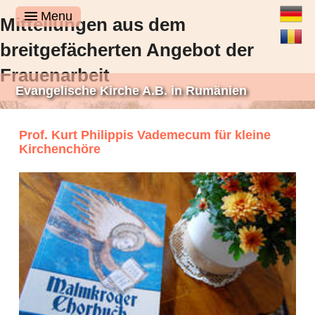
Deutsch
Menu
Mitteilungen aus dem
Română
breitgefächerten Angebot der
Frauenarbeit
Evangelische Kirche A.B. in Rumänien
Prof. Kurt Philippis Vademecum für kleine
Kirchenchöre
Was Frauen gemacht haben, während es in der kirchlichen Presse still
gewesen ist, denn still ist es sicherlich nicht gewesen. Die Frauen