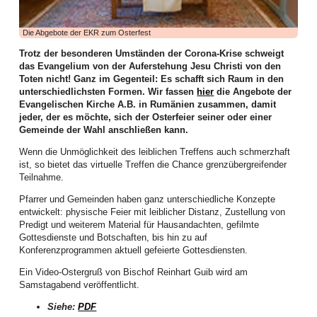
Langfristige Beziehungen, die auch glücklich sind, leben von vielen
Dingen: Vertrauen, Geduld, Humor – und manchmal auch von der
Die Abgebote der EKR zum Osterfest
Fähigkeit, sich immer wieder neu zu orientieren. Paare, die viele Jahre
miteinander unterwegs sind, wissen: Liebe ist nicht nur Gefühl. Sie ist
Trotz der besonderen Umständen der Corona-Krise schweigt
auch Entscheidung, Übung und manchmal sogar Arbeit.
das Evangelium von der Auferstehung Jesu Christi von den
Toten nicht! Ganz im Gegenteil: Es schafft sich Raum in den
Paare, die ihren Glauben gemeinsam leben und in ihren Alltag integrieren,
unterschiedlichsten Formen. Wir fassen
hier
die Angebote der
berichten häufig von einer besonderen Stabilität und Tiefe in ihrer Beziehung.
Evangelischen Kirche A.B. in Rumänien zusammen, damit
Das bedeutet nicht, dass gläubige Paare automatisch konfliktfrei leben oder
jeder, der es möchte, sich der Osterfeier seiner oder einer
dass Glaube ein Garant für eine perfekte Ehe wäre. Aber er kann eine
Gemeinde der Wahl anschließen kann.
Ressource sein – eine Kraftquelle, die Beziehungen trägt, gerade wenn das
Leben kompliziert wird.
Wenn die Unmöglichkeit des leiblichen Treffens auch schmerzhaft
ist, so bietet das virtuelle Treffen die Chance grenzübergreifender
Mehr als nur Spiritualität: Glaube im gelebten Alltag
Teilnahme.
Wenn wir von Glauben sprechen, ist mehr als eine private spirituelle
Pfarrer und Gemeinden haben ganz unterschiedliche Konzepte
Erfahrung gemeint. Christlicher Glaube hat immer auch mit gelebtem Leben
entwickelt: physische Feier mit leiblicher Distanz, Zustellung von
zu tun – mit Entscheidungen, mit Verantwortung und mit der Art, wie wir
Predigt und weiterem Material für Hausandachten, gefilmte
einander begegnen.
Gottesdienste und Botschaften, bis hin zu auf
Martin Luther hat diesen Zusammenhang einmal zugespitzt formuliert: „Bete,
Konferenzprogrammen aktuell gefeierte Gottesdiensten.
als ob alles Arbeiten nichts nütze, und arbeite, als ob alles Beten nichts
Ein Video-Ostergruß von Bischof Reinhart Guib wird am
nütze.“ Diese Haltung schützt vor zwei Extremen. Sie bewahrt davor,
Samstagabend veröffentlicht.
Probleme einfach wegzuspiritualisieren – und sie verhindert gleichzeitig, dass
wir glauben, alles allein tragen zu müssen.
Siehe:
PDF