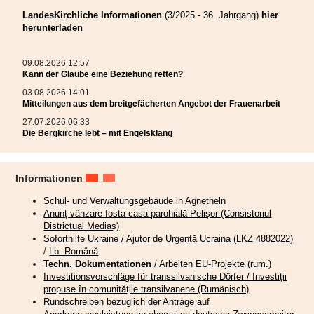
einzige Scheidung gegeben habe – ein Hinweis darauf, wie wirkungsvoll
diese Form der erzwungenen Nähe war. Heute ist die Versöhnungskammer
LandesKirchliche Informationen
(3/2025 - 36. Jahrgang)
hier
ein beliebtes Ziel für Besucher und ein eindrucksvolles Zeugnis der
herunterladen
siebenbürgisch-sächsischen Rechts- und Alltagskultur.
09.08.2026 12:57
Mitteilungen aus dem
Kann der Glaube eine Beziehung retten?
03.08.2026 14:01
breitgefächerten Angebot der
Mitteilungen aus dem breitgefächerten Angebot der Frauenarbeit
27.07.2026 06:33
Frauenarbeit
Die Bergkirche lebt – mit Engelsklang
Informationen
Schul- und Verwaltungsgebäude in Agnetheln
Anunț vânzare fosta casa parohială Pelișor (Consistoriul
Districtual Mediaș)
Soforthilfe Ukraine / Ajutor de Urgență Ucraina (LKZ 4882022)
/
Lb. Română
Techn. Dokumentationen
/ Arbeiten EU-Projekte (rum.)
Investitionsvorschläge für transsilvanische Dörfer / Investiții
propuse în comunitățile transilvanene (Rumänisch)
Rundschreiben bezüglich der Anträge auf