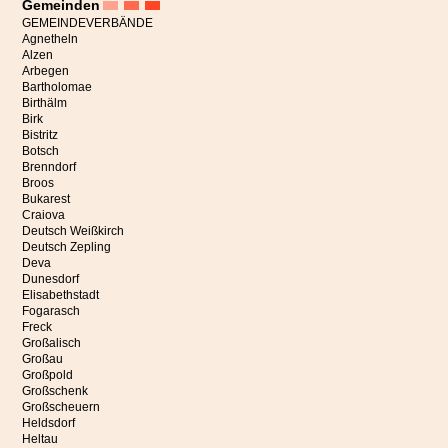
Gemeinden
GEMEINDEVERBÄNDE
Agnetheln
Alzen
Arbegen
Bartholomae
Birthälm
Birk
Bistritz
Botsch
Brenndorf
Broos
Bukarest
Craiova
Deutsch Weißkirch
Deutsch Zepling
Deva
Dunesdorf
Elisabethstadt
Fogarasch
Freck
„Endlich sind die Engel an ihrem Platz,“
freut sich die Initiatorin
Großalisch
Katharina Schmidt in ihrer Rede in der Bergkirche Mitte Juli in
Großau
Hetzeldorf anlässlich eines feierlichen Gottesdienstes zur Fertigstellung
Großpold
dieses besonderen Projekts.
Großschenk
Großscheuern
Die Kirche auf dem Hetzeldorfer Friedhof wurde dank zahlreicher Spenden in
Heldsdorf
den Jahren 2021 bis 2023 umfassend renoviert und danach feierlich wieder
Heltau