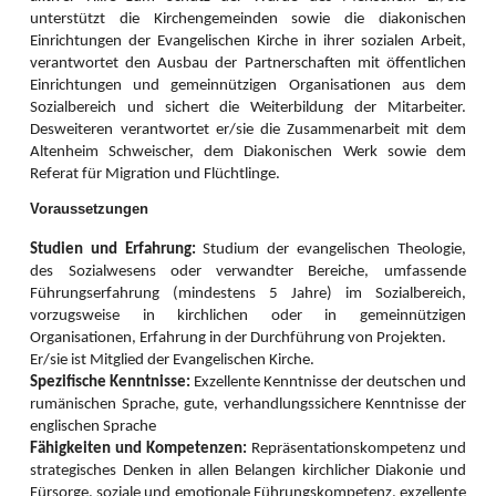
Gemeindeleben. Menschen lassen sich immer wieder aufs Neue begeistern,
unterstützt die Kirchengemeinden sowie die diakonischen
informiert zu beten und betend zu handeln.
Einrichtungen der Evangelischen Kirche in ihrer sozialen Arbeit,
verantwortet den Ausbau der Partnerschaften mit öffentlichen
Mitte März organisierten die Frauen die jährliche Vertreterinnenversammlung
Einrichtungen und gemeinnützigen Organisationen aus dem
und Vorstandswahlen. Diese wurden im Festsaal des Bischofshauses in
Hermannstadt durchgeführt. Der Einladung der Vorstandsfrauen folgten 40
Sozialbereich und sichert die Weiterbildung der Mitarbeiter.
aktive Frauen aus 21 Gemeinden aller Bezirke. Der Gottesdienst zu Beginn
Desweiteren verantwortet er/sie die Zusammenarbeit mit dem
war der Jahreslosung gewidmet und wurde von vier Diplom-Theologinnen
Altenheim Schweischer, dem Diakonischen Werk sowie dem
unserer Landeskirche gestaltet. Das Hauptreferat zum Thema Frauenrechte
Referat für Migration und Flüchtlinge.
hielt Andrei Ciubotaru (Kronstadt), Mitglied im Jugendwerk der EKR.
Voraussetzungen
Inspiriert und informiert gingen die Frauen in die Gruppenarbeit und
beschäftigten sich intensiv mit diesem umfassenden Thema. Für die
Studien und Erfahrung:
Studium der evangelischen Theologie,
Vorstandswahlen wurden viele starke Frauen als Kandidatinnen
des Sozialwesens oder verwandter Bereiche, umfassende
vorgeschlagen. Nach zehn Jahren intensiver Zusammenarbeit
Führungserfahrung (mindestens 5 Jahre) im Sozialbereich,
verabschiedeten sich Bettina Kenst, Christiane Lorenz und Edith Toth mit
vorzugsweise in kirchlichen oder in gemeinnützigen
dem Versprechen, auch zukünftig punktuell mitzuwirken.
Organisationen, Erfahrung in der Durchführung von Projekten.
In den neuen Vorstand wurden Angelika Sara Beer (Neppendorf), Sunhild
Er/sie ist Mitglied der Evangelischen Kirche.
Galter (Neppendorf), Dietlinde Köber (Bukarest) und Martina Melinda Zey
Spezifische Kenntnisse:
Exzellente Kenntnisse der deutschen und
(Sächsisch Regen) gewählt. Ihnen stehen weiterhin Henriette Guib
rumänischen Sprache, gute, verhandlungssichere Kenntnisse der
(Hermannstadt) als Ehrenvorsitzende und Katharina Borsos (Bistritz) als LK-
englischen Sprache
Mitglied zur Seite.
Fähigkeiten und Kompetenzen:
Repräsentationskompetenz und
In der ersten Vorstandssitzung wurden Sunhild Galter als Vorsitzende und
strategisches Denken in allen Belangen kirchlicher Diakonie und
Martina Melinda Zey als Stellvertretende gewählt. „Siehe ich mache alles
Fürsorge, soziale und emotionale
Führungskompetenz, exzellente