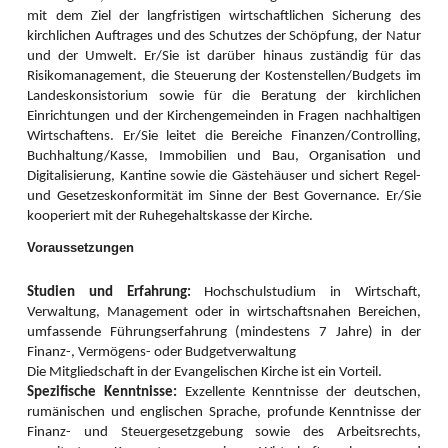
Frauen organisierten zudem eine besondere Schreibwerkstatt. Diese war dem
mit dem Ziel der langfristigen wirtschaftlichen Sicherung des
„Bible Art Journaling“ gewidmet, einem kreativen Bibelstudium. Acht
kirchlichen Auftrages und des Schutzes der Schöpfung, der Natur
Interessenten nahmen die Herausforderung an, sich mit dem Wort Gottes,
und der Umwelt. Er/Sie ist darüber hinaus zuständig für das
der Bibel, kreativ auseinanderzusetzen. Spezialreferentin Cornelia Mandt
Risikomanagement, die Steuerung der Kostenstellen/Budgets im
(Deutschland) stellte verschiedene Arbeitsmethoden vor, brachte
Landeskonsistorium sowie für die Beratung der kirchlichen
inspirierende Materialien und zahlreiche Bastelsachen mit, begleitete liebevoll
Einrichtungen und der Kirchengemeinden in Fragen nachhaltigen
und gekonnt durch die kreativen Arbeitseinheiten, bot Tipps und Tricks an,
Wirtschaftens. Er/Sie leitet die Bereiche Finanzen/Controlling,
sowie ein „Rezept für Art Journaling mit Gott“.
Buchhaltung/Kasse, Immobilien und Bau, Organisation und
Sie lud die Anwesenden ein, sich einen Bibeltext vorzunehmen, ihn
Digitalisierung, Kantine sowie die Gästehäuser und sichert Regel-
aufmerksam zu lesen und zu sich sprechen zu lassen, sich dabei Notizen zu
und Gesetzeskonformität im Sinne der Best Governance. Er/Sie
machen, wichtige Wörter oder Sätze zu unterstreichen, über die Kernaussage
kooperiert mit der Ruhegehaltskasse der Kirche.
nachzudenken und einfach drauf los zu journaln, ohne Angst sich zu
vermalen oder zu verschreiben. Mit Serviettentechnik, Schablonentechnik,
Voraussetzungen
Stempel, Zeichnungen, Farben und Gebeten entstanden die schönsten
Seiten.
Studien und Erfahrung:
Hochschulstudium in Wirtschaft,
Frauen luden noch zu einer spontan geplanten Kerzenwerkstatt ein. Im
Verwaltung, Management oder in wirtschaftsnahen Bereichen,
kreativen Miteinander der Keramikwerkstatt war nämlich eine neue Idee
umfassende Führungserfahrung (mindestens 7 Jahre) in der
entstanden, der Sunhild Galter (Neppendorf) spontan zusagte. So kamen die
Finanz-, Vermögens- oder Budgetverwaltung
Frauen Ende Mai im Terrassensaal der EAS in Neppendorf zusammen, um
Die Mitgliedschaft in der Evangelischen Kirche ist ein Vorteil.
die besondere Art der Kerzenverzierung mit Wachs zu erlernen. Die Idee
Spezifische Kenntnisse:
Exzellente Kenntnisse der deutschen,
erfreute sich unerwartet großen Interesse, sodass sie mit Sicherheit in den
rumänischen und englischen Sprache, profunde Kenntnisse der
Veranstaltungskalender der Frauenarbeit für 2027 aufgenommen wird.
Finanz- und Steuergesetzgebung sowie des Arbeitsrechts,