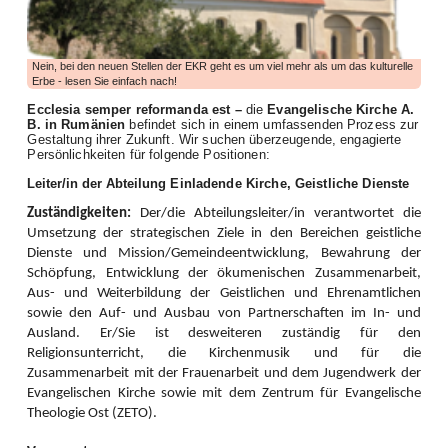
haben tatkräftig angepackt und vieles bewegt. Die Bilanz des ersten
Halbjahres lässt sich auf jeden Fall sehen, wie dies die zahlreichen
Aktivitäten dokumentieren.
Nein, bei den neuen Stellen der EKR geht es um viel mehr als um das kulturelle
Die Frauenarbeit begann mit einem aufgabenreichen Auftakt das neue Jahr:
Erbe - lesen Sie einfach nach!
Am zweiten Arbeitswochenende im Januar kamen Frauen aus allen Bezirken
zur Vorbereitung des WGT 2026 im Elimheim in Michelsberg zusammen. Sie
Ecclesia semper reformanda est –
die
Evangelische Kirche A.
folgten der Einladung des Organisatorinnenteams, um Nigeria und seine
B. in Rumänien
befindet sich in einem umfassenden Prozess zur
Gestaltung ihrer Zukunft. Wir suchen überzeugende, engagierte
Einwohner kennenzulernen, den Bibeltext aus Matthäus 11,28-30 zu
Persönlichkeiten für folgende Positionen:
vertiefen, die Lieder einzuüben und den Gottesdienst nach der Ordnung der
nigerianischen Frauen zu feiern, um gerüstet und informiert in ihre
Leiter/in der Abteilung
Einladende Kirche, Geistliche Dienste
Gemeinden zurückzukehren.
Zuständigkeiten:
Der/die Abteilungsleiter/in verantwortet die
Höhepunkt dieser Landesweiten Werkstatt für WGT-Multiplikatorinnen war ein
Umsetzung der strategischen Ziele in den Bereichen geistliche
Zoom-Gespräch mit Priester Emeka Emeakaroha, der sich zu dem Zeitpunkt
Dienste und Mission/Gemeindeentwicklung, Bewahrung der
in Ihitte befand und sein soziales Projekt in Wort und Bild vorstellte. Die
Schöpfung, Entwicklung der ökumenischen Zusammenarbeit,
Teilnehmerinnen waren zutiefst beeindruckt. Für dieses Krankenhaus, bei
Aus- und Weiterbildung der Geistlichen und Ehrenamtlichen
dem über 70.000 Menschen aus der Region medizinische Verpflegung
sowie den Auf- und Ausbau
von Partnerschaften im In- und
erhalten, und die Schule, wo über 900 Kindern Zugang zu Bildung geboten
Ausland. Er/Sie ist desweiteren zuständig für den
wird, ist dann auch die Kollekte des WGT in unserer Landeskirche
eingehoben worden.
Religionsunterricht, die Kirchenmusik und für die
Zusammenarbeit mit der Frauenarbeit und dem Jugendwerk der
Im Februar boten Frauen einen Entspannungsnachmittag an: der Einladung
Evangelischen Kirche sowie mit dem Zentrum für Evangelische
der Mitarbeiterinnen der Frauenarbeit folgten Mitte Februar viel mehr Frauen
Theologie Ost (ZETO).
als erwartet. Juliane Topârcean (Hermannstadt) stellte zwei Methoden vor:
PME (progressive Muskelentspannung nach Jacobsen) und Qigong. Die