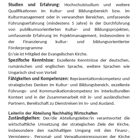
Cristian Cismaru (Hermannstadt) von der Stiftung Kirchenburgen leitete
Studien und Erfahrung:
Hochschulstudium und weitere
gekonnt und geduldig die große Gruppe über die Strecke vom Elimheim, über
Qualifikationen im Kultur- und Bildungsbereich bzw. im
das Silberbachtal, den als „Emil Cioran Wanderweg“ bekannten Weg bis zum
Kulturmanagement oder in verwandten Bereichen, umfassende
Punkt „Sub Costiţa Răşinari“, über die „Strada Cireşilor“ und zurück über das
Führungserfahrung (mindestens 5 Jahre) in der Durchführung
Silberbachtal bis zum Elimheim. 7 km, 11.000 Schritte, Höhenunterschied
von publikumsorientierten Kultur- und Bildungsprojekten,
+200 m und mehrere schöne Aussichtspunkte, zunächst auf Michelsberg und
umfassende Erfahrung im Pojektmanagement, insbesondere in
Heltau, dann Richtung Răşinari und Großau.Der anfangs wolkenbedeckte
der Finanzierung kultur- und bildungsorientierter
Himmel lichtete sich und bot spektakuläre „Kodak-Momente“. Ein warmes
Mittagessen, Kuchen und Kaffee warteten im Elimheim liebevoll aufgetischt.
Förderprogramme
Er/sie ist Mitglied der Evangelischen Kirche.
Zum krönenden Abschluss gehörten zudem auch Singen und ein
Spezifische Kenntnisse:
Exzellente Kenntnisse der deutschen,
thematischer Impuls. Alles lud zum Verweilen und Genießen ein, so dass
rumänischen und englischen Sprache, weitere Sprachen wie
sich Abschluss und Abschiednehmen auf den Spätnachmittag verlagerten.
Ungarisch sind von Vorteil
Beeindruckt von Landschaft und Gemeinschaft und erfüllt von Eindrücken
Fähigkeiten und Kompetenzen:
Repräsentationskompetenz und
und Austausch begaben sich alle auf den Heimweg, voller Vorfreude auf den
nächsten Wandertag. Der ist für Herbst im Repser Ländchen geplant.
strategisches Denken im Kultur- und Bildungsbereich, exzellente
Führungs- und Kommunikationskompetenz im interkulturellen
Frauen gestalteten in Zusammenarbeit mit Klaus Göbbel (Leiter des
Kontext und in der Zusammenarbeit mit in- und ausländischen
Elimheims in Michelsberg) eine Keramikwerkstatt, die zum Töpfern und Spiel
Partnern, Bereitschaft zu Dienstreisen im In- und Ausland.
mit Licht verlockte. Die Teilnehmenden entdeckten während den
Arbeitseinheiten, dass Ton mehr als nur Dreck ist und eine faszinierende
Leiter/in der Abteilung Nachhaltig Wirtschaften
Wirkung auf Töpfernde ausübt. Viele kleinere und größere Kunstwerke
Zuständigkeiten:
Der/die Abteilungsleiter/in verantwortet die
entstanden im Laufe des kreativen Workshops Ende April. Diese werden
wirtschaftliche Umsetzung der strategischen Ziele der Kirche,
noch professionell bemalt und glasiert, somit auch lange haltbar gemacht
insbesondere den nachhaltigen Umgang mit den Finanz-,
werden.
Vermögens-, Personal- und Verwaltungsressourcen der Kirche