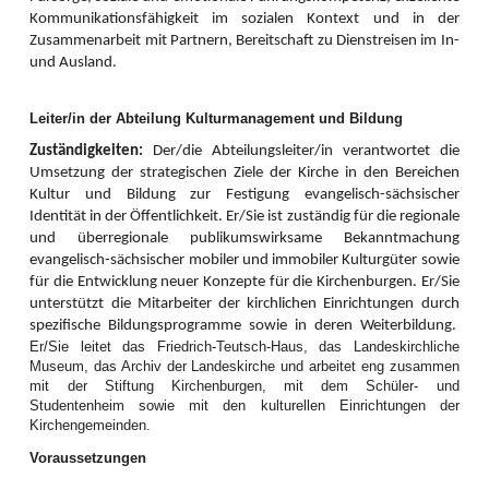
neu“. Neue Wege liegen vor uns, neue Chancen ergeben sich und Frauen
Kommunikationsfähigkeit im sozialen Kontext und in der
sind bereit, sich mit ihren Gaben zugunsten dieser landesweiten Arbeit
Zusammenarbeit mit Partnern, Bereitschaft zu Dienstreisen im In-
einzubringen und Zukunft zu gestalten.
und Ausland.
Die Frauen boten auch Fortbildungen an: Mit Schwung und Wissensgier ging
es eine Woche später mit dem 9. Nähkurs der erfolgreichen Fortbildungsreihe
Leiter/in der Abteilung Kulturmanagement und Bildung
„Vom geschickten Umgang mit der Nähmaschine“ weiter. Diese von der
Arbeitsgemeinschaft der Frauenarbeit im GAW finanzierte Reihe ist stets
Zuständigkeiten:
Der/die Abteilungsleiter/in verantwortet die
ausgebucht und erfordert Reserveanmeldelisten. Dass die Anfertigung eines
Umsetzung der strategischen Ziele der Kirche in den Bereichen
Kleidungsstücks viel Geschicktheit, mathematische Gewandtheit und viel
Kultur und Bildung zur Festigung evangelisch-sächsischer
Geduld erfordert, erfuhren die Teilnehmenden auch dieses Mal.
Identität in der Öffentlichkeit. Er/Sie ist zuständig für die regionale
Unter der fachkundigen und geduldigen Anleitung der Schneidermeisterin
und überregionale publikumswirksame Bekanntmachung
Irene Gaspar schafften es alle, passende Schnitte anzufertigen und
evangelisch-sächsischer mobiler und immobiler Kulturgüter sowie
maßgeschneiderte Hosen zu nähen, eine Teilnehmerin sogar für ihr
für die Entwicklung neuer Konzepte für die Kirchenburgen. Er/Sie
bevorstehende 50-jähriges Klassentreffen. Ein Erfolg! Für sie und alle
unterstützt die Mitarbeiter der kirchlichen Einrichtungen durch
Teilnehmerinnen.
spezifische Bildungsprogramme sowie in deren Weiterbildung.
Er/Sie leitet das Friedrich-Teutsch-Haus, das Landeskirchliche
Frauen richteten ihren Blick auf die landschaftliche Umgebung und luden zum
Museum, das Archiv der Landeskirche und arbeitet eng zusammen
Wandern ein. Gottes wunderbare Schöpfung konnten die 28 von nah und fern
mit der Stiftung Kirchenburgen, mit dem Schüler- und
angereisten Teilnehmenden des Wandertags der Frauenarbeit Mitte April
Studentenheim sowie mit den kulturellen Einrichtungen der
bestaunen. Dass ein Wandertag mehr als nur Schritte und km Zählen,
Kirchengemeinden.
Höhenunterschiede und Lokalkolorit Kennenlernen bedeutet, das erlebten alle
an jenem Samstag im April auf dem Rundgang von Michelsberg nach
Voraussetzungen
Răşinari und zurück.