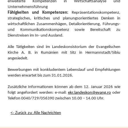
Frauen waren in der Öffentlichkeitsarbeit aktiv und sorgten für die
erweiterte Kompetenzen in Wirtschaftsanalyse und
Herausgabe einer rumänischsprachigen Andachtenbroschüre und des
Unternehmensführung
Rundbriefs mit der Nummer 101! Beide sind kostenlos in der Geschäftsstelle
Fähigkeiten und Kompetenzen:
Repräsentationskompetenz,
der Frauenarbeit im Bischofshaus in Hermannstadt erhältlich. Die Broschüre
strategisches, kritisches und planungsorientiertes Denken in
ist eine Übersetzung 2025 anlässlich des großen Jubiläums der Frauenarbeit
wirtschaftlichen Zusammenhägen, Detailorientierung, Führungs-
erschienenen deutschsprachigen Andachtenbüchleins und konnte dank der
und Kommunikationskompetenz sowie Bereitschaft zu
Unterstützung der Projektabteilung des Landeskonsistoriums und des
Dienstreisen im In- und Ausland.
Hauptanwalts unserer Kirche mit Finanzierung seitens des Martin-Luther-
Bundes gedruckt werden.
Alle Tätigkeiten sind im Landeskonsistorium der Evangelischen
Ihnen sei auch hiermit herzlichst gedankt! Großer Dank gebührt auch allen
Kirche A. B. in Rumänien mit Sitz in Hermannstadt/Sibiu
Frauen, die mit ihren Beiträgen zur Gestaltung des Rundbriefs beigetragen
angesiedelt.
haben. 100 Ausgaben wurden bis zum Jubiläumsjahr 2025 zusammengestellt
und gedruckt. Mit dem Heft Nr. 101 im Jahr der Losung „Siehe ich mache
Bewerbungen mit konkludentem Lebenslauf und Empfehlungen
alles neu“ geht die Frauenarbeit nicht nur bewährte Wege weiter, sondern
werden erwartet bis zum 31.01.2026.
beschreitet mutig und vertrauensvoll neue Wege.
Frauen bereiten auch für die bevorstehenden Wochen
Zusätzliche Informationen können ab dem 12. Januar 2026 wie
gemeinschaftsfördernde Veranstaltungen vor. Mehr dazu unter:
folgt angefordert werden: e-mail:
ekr.landeskon@evang.ro
oder
www.frauenarbeit.ro
und
(20+) Frauenarbeit | Facebook
.
Telefon 0040/729/056390 zwischen 10.00 – 14.00 Uhr.
Die Bergkirche lebt – mit
<- Zurück zu: Alle Nachrichten
Engelsklang