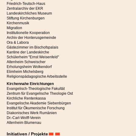
Friedrich-Teutsch-Haus
Zentralarchiv der EKR
Landeskirchliches Museum
Stiftung Kirchenburgen
Kirchenmusik
Migration
Institutionelle Kooperation
Archiv der Honterusgemeinde
Ora & Labora
Gästezimmer im Bischofspalais
Kantine der Landeskirche
Schülerheim "Ernst Weisenfeld"
Altenheim Schweischer
Erholungsheim Wolkendorf
Elimheim Michelsberg
Religionspädagogische Arbeitsstelle
Kirchennahe Einrichtungen
Evangelisch-Theologische Fakultät
Zentrum für Evangelische Theologie Ost
Kirchliche Rentenkassa
Evangelische Akademie Siebenbürgen
Institut für Ökumenische Forschung
Sonntag, der 5. Juli, wird vielen Besucherinnen und Besuchern des
Diakonisches Werk Rumänien
evangelischen Gottesdienstes in Petersberg noch lange in Erinnerung
Dr.-Carl-Wolff-Verein
bleiben. Was die Kirchengemeinde an diesem Tag erleben durfte, war
Altenheim Blumenau
weit mehr als ein musikalischer Höhepunkt – es war ein Fest der
Begegnung, der Gemeinschaft und der lebendigen evangelischen
Initiativen / Projekte