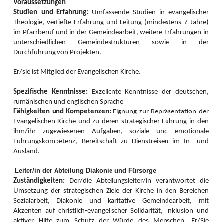
Voraussetzungen
überwältigende Resonanz und die vielen Rückmeldungen interessierter
Frauen sprengte den geplanten Rahmen.
Studien und Erfahrung:
Umfassende Studien in evangelischer
Theologie, vertiefte Erfahrung und Leitung (mindestens 7 Jahre)
So musste kurzfristig vom Terrassensaal der EAS in den Großen Saal der
im Pfarrberuf und in der Gemeindearbeit, weitere Erfahrungen in
EAS umdisponiert und die Anmeldeliste frühzeitig geschlossen werden. Die
unterschiedlichen Gemeindestrukturen sowie in der
gute Stimmung und der wirksame Effekt der vorgestellten Methoden weckte
Durchführung von Projekten.
in den Teilnehmerinnen den Wunsch nach mindestens einem
Nachfolgetreffen noch in diesem Jahr.
Er/sie ist Mitglied der Evangelischen Kirche.
Frauen setzten sich aktiv für den Weltgebetstag ein: Der Monat Februar war
von vielen Vorbereitungen geprägt. Studientage und Informationsnachmittage
Spezifische Kenntnisse:
Exzellente Kenntnisse der deutschen,
wurden organisiert, die Lieder in Chorproben, Kindergottesdiensten und
rumänischen und englischen Sprache
Jungschartreffen eingeübt, der Bibeltext an Gemeindenachmittagen und in
Fähigkeiten und Kompetenzen:
Eignung zur Repräsentation der
Bibelkreisen vertieft.
Evangelischen Kirche und zu deren strategischer Führung in den
Frauen luden im März ein: Kommt, feiert mit uns den Weltgebetstag.
ihm/ihr zugewiesenen Aufgaben, soziale und emotionale
„Kommt! Bringt eure Last.“ - dieser Einladung des Weltgebetstags, der von
Führungskompetenz, Bereitschaft zu Dienstreisen im In- und
Christinnen aus Nigeria ausgetragen wurde, folgten zahlreiche
Ausland.
Gemeindeglieder und ökumenische Gäste aus 50 verschiedenen
Ortschaften. In 17 Ortschaften wurden 20 WGT-Gottesdienste gefeiert, zwölf
Leiter/in der Abteilung Diakonie und Fürsorge
davon am Stichtag, dem 6. März 2026, einer Online (Petroschen). Auch die
Zuständigkeiten:
Der/die Abteilungsleiter/in verantwortet die
Angestellten des LK feierten in diesem Jahr im Festsaal des Bischofshauses
Umsetzung der strategischen Ziele der Kirche in den Bereichen
mit. 63 Kinder nahmen an den fünf angebotenen Kindergottesdiensten teil,
Sozialarbeit, Diakonie und karitative Gemeindearbeit, mit
zudem wurde in der Kunstschule in Hermannstadt auch mit Schülern gefeiert.
Das soziale Projekt beeindruckte alle, die gesamte Spendensumme stellt
Akzenten auf christlich-evangelischer Solidarität, Inklusion und
eine Rekordkollekte dar. Der Weltgebetstag ist ein Höhepunkt im
aktiver Hilfe zum Schutz der Würde des Menschen. Er/Sie