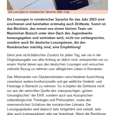
haben tatkräftig angepackt und vieles bewegt. Die Bilanz des ersten
Halbjahres lässt sich auf jeden Fall sehen, wie dies die zahlreichen
Aktivitäten dokumentieren.
Die Losungen in rumänischer Sprache (Bild: zVg)
Die Frauenarbeit begann mit einem aufgabenreichen Auftakt das neue Jahr:
Die Losungen in rumänischer Sprache für das Jahr 2023 sind
Am zweiten Arbeitswochenende im Januar kamen Frauen aus allen Bezirken
erschienen und beinhalten erstmalig auch Dritttexte. Somit ist
zur Vorbereitung des WGT 2026 im Elimheim in Michelsberg zusammen. Sie
das Büchlein, das erneut von einem kleinen Team um
folgten der Einladung des Organisatorinnenteams, um Nigeria und seine
Maximilian Braisch unter dem Dach des Jugendwerks
Einwohner kennenzulernen, den Bibeltext aus Matthäus 11,28-30 zu
herausgegeben und vertrieben wird, nicht nur umfangreicher,
vertiefen, die Lieder einzuüben und den Gottesdienst nach der Ordnung der
sondern auch für deutsche Losungsleser, die des
nigerianischen Frauen zu feiern, um gerüstet und informiert in ihre
Rumänischen mächtig sind, eine Empfehlung!
Gemeinden zurückzukehren.
Denn jene nicht-biblischen Zusätze für jeden Tag, wie sie in der
Höhepunkt dieser Landesweiten Werkstatt für WGT-Multiplikatorinnen war ein
Originalausgabe von aller Anfang an üblich sind, entsprechen nur zu
Zoom-Gespräch mit Priester Emeka Emeakaroha, der sich zu dem Zeitpunkt
einem Viertel denen aus den deutschen Losungen und versuchen
in Ihitte befand und sein soziales Projekt in Wort und Bild vorstellte. Die
vielmehr Bezug zu nehmen zum alltäglichen Leben in Rumänien.
Teilnehmerinnen waren zutiefst beeindruckt. Für dieses Krankenhaus, bei
dem über 70.000 Menschen aus der Region medizinische Verpflegung
Das Miteinander von Glaubensbrüdern verschiedener Ausrichtung
erhalten, und die Schule, wo über 900 Kindern Zugang zu Bildung geboten
veranlasst anders-konfessionelle und gar weltliche Gedenk- und
wird, ist dann auch die Kollekte des WGT in unserer Landeskirche
Feiertage in Betracht zu nehmen. So schöpfen die Dritttexte nicht
eingehoben worden.
nur aus der wertvollen Quelle des zweisprachigen „grünen
Gesangbuches“ der EKR, sondern auch aus Aussprüchen
Im Februar boten Frauen einen Entspannungsnachmittag an: der Einladung
siebenbürgischer Theologen und Philosophen, sowie den
der Mitarbeiterinnen der Frauenarbeit folgten Mitte Februar viel mehr Frauen
unermesslichen Schätzen der rumänischen Literatur. Der
als erwartet. Juliane Topârcean (Hermannstadt) stellte zwei Methoden vor:
Losungsgedanke wird dadurch teils fortgeführt und vertieft, teils
PME (progressive Muskelentspannung nach Jacobsen) und Qigong. Die
aber auch kontrapunktiert oder gar hinterfragt. Wenn die Berührung