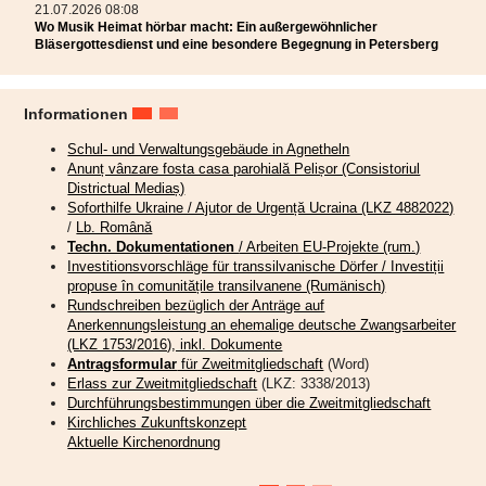
21.07.2026 08:08
Wo Musik Heimat hörbar macht: Ein außergewöhnlicher
Bläsergottesdienst und eine besondere Begegnung in Petersberg
Informationen
Schul- und Verwaltungsgebäude in Agnetheln
Anunț vânzare fosta casa parohială Pelișor (Consistoriul
Districtual Mediaș)
Soforthilfe Ukraine / Ajutor de Urgență Ucraina (LKZ 4882022)
/
Lb. Română
Techn. Dokumentationen
/ Arbeiten EU-Projekte (rum.)
Investitionsvorschläge für transsilvanische Dörfer / Investiții
propuse în comunitățile transilvanene (Rumänisch)
Rundschreiben bezüglich der Anträge auf
Anerkennungsleistung an ehemalige deutsche Zwangsarbeiter
(LKZ 1753/2016), inkl. Dokumente
„Endlich sind die Engel an ihrem Platz,“
freut sich die Initiatorin
Antragsformular
für Zweitmitgliedschaft
(Word)
Katharina Schmidt in ihrer Rede in der Bergkirche Mitte Juli in
Erlass zur Zweitmitgliedschaft
(LKZ: 3338/2013)
Hetzeldorf anlässlich eines feierlichen Gottesdienstes zur Fertigstellung
Durchführungsbestimmungen über die Zweitmitgliedschaft
dieses besonderen Projekts.
Kirchliches Zukunftskonzept
Aktuelle Kirchenordnung
Die Kirche auf dem Hetzeldorfer Friedhof wurde dank zahlreicher Spenden in
den Jahren 2021 bis 2023 umfassend renoviert und danach feierlich wieder