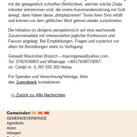
überwältigende Resonanz und die vielen Rückmeldungen interessierter
mit der gelegentlich schroffen Wirklichkeit, welcher solche Zitate
Frauen sprengte den geplanten Rahmen.
mitunter entnommen sind, die innere Auseinandersetzung mit Gott
anregt, dann haben diese „drittplatzierten“ Texte ihren Sinn erfüllt
So musste kurzfristig vom Terrassensaal der EAS in den Großen Saal der
und können vor dem göttlichen Wort getrost wieder zurücktreten.
EAS umdisponiert und die Anmeldeliste frühzeitig geschlossen werden. Die
gute Stimmung und der wirksame Effekt der vorgestellten Methoden weckte
Die Initiative ist übrigens perspektivisch auf eine wachsende
in den Teilnehmerinnen den Wunsch nach mindestens einem
Zusammenarbeit mit Interessierten jeglicher Konfession und
Nachfolgetreffen noch in diesem Jahr.
Fasson angelegt. Bei Empfehlungen, Fragen und zunächst vor
allem für Bestellungen steht zu Verfügung:
Frauen setzten sich aktiv für den Weltgebetstag ein: Der Monat Februar war
von vielen Vorbereitungen geprägt. Studientage und Informationsnachmittage
Gerwald Maximilian Braisch – maximgerwa@yahoo.com ,
wurden organisiert, die Lieder in Chorproben, Kindergottesdiensten und
Tel. 0742/536803 und Whatsapp: +49/176/98733057;
Jungschartreffen eingeübt, der Bibeltext an Gemeindenachmittagen und in
str. Cetăţii nr. 5, RO 555 300 Heltau
Bibelkreisen vertieft.
Für Spenden und Verrechnung/Verträge, bitte
Frauen luden im März ein: Kommt, feiert mit uns den Weltgebetstag.
das
Jugendwerk
kontaktieren.
„Kommt! Bringt eure Last.“ - dieser Einladung des Weltgebetstags, der von
Christinnen aus Nigeria ausgetragen wurde, folgten zahlreiche
<- Zurück zu: Alle Nachrichten
Gemeindeglieder und ökumenische Gäste aus 50 verschiedenen
Ortschaften. In 17 Ortschaften wurden 20 WGT-Gottesdienste gefeiert, zwölf
davon am Stichtag, dem 6. März 2026, einer Online (Petroschen). Auch die
Gemeinden
Angestellten des LK feierten in diesem Jahr im Festsaal des Bischofshauses
mit. 63 Kinder nahmen an den fünf angebotenen Kindergottesdiensten teil,
GEMEINDEVERBÄNDE
Agnetheln
zudem wurde in der Kunstschule in Hermannstadt auch mit Schülern gefeiert.
Alzen
Das soziale Projekt beeindruckte alle, die gesamte Spendensumme stellt
Arbegen
eine Rekordkollekte dar. Der Weltgebetstag ist ein Höhepunkt im