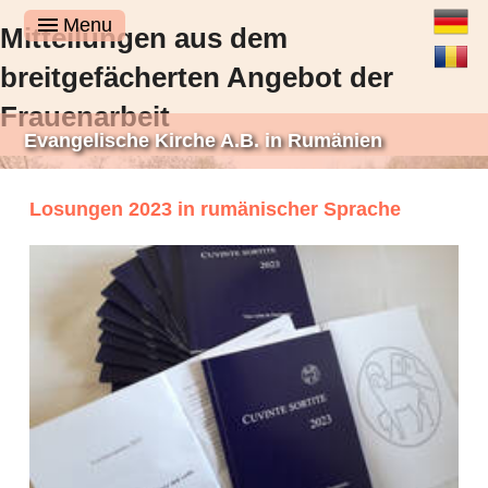
Deutsch
Menu
Mitteilungen aus dem
Română
breitgefächerten Angebot der
Frauenarbeit
Evangelische Kirche A.B. in Rumänien
Losungen 2023 in rumänischer Sprache
Was Frauen gemacht haben, während es in der kirchlichen Presse still
gewesen ist, denn still ist es sicherlich nicht gewesen. Die Frauen