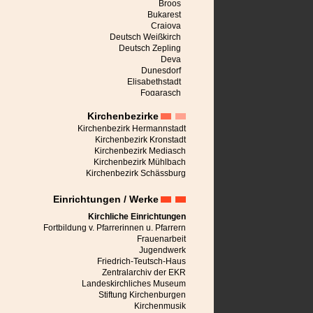
Broos
Bukarest
Craiova
Deutsch Weißkirch
Deutsch Zepling
Deva
Dunesdorf
Elisabethstadt
Fogarasch
Freck
Kirchenbezirke
Großalisch
Großau
Kirchenbezirk Hermannstadt
Großpold
Kirchenbezirk Kronstadt
Großschenk
Kirchenbezirk Mediasch
Großscheuern
Kirchenbezirk Mühlbach
Heldsdorf
Kirchenbezirk Schässburg
Heltau
Hermannstadt
Einrichtungen / Werke
Honigberg
Jaad
Kirchliche Einrichtungen
Karlsburg
Fortbildung v. Pfarrerinnen u. Pfarrern
Keisd
Frauenarbeit
Kerz
Jugendwerk
Kirchberg
Friedrich-Teutsch-Haus
Kronstadt
Zentralarchiv der EKR
Leblang
Landeskirchliches Museum
Malmkrog
Stiftung Kirchenburgen
Marienburg bei Schässburg
Kirchenmusik