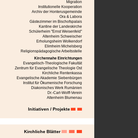
Mediasch
Migration
Michelsberg
Institutionelle Kooperation
Mühlbach
Archiv der Honterusgemeinde
Neppendorf
Ora & Labora
Neudorf bei Schässburg
Gästezimmer im Bischofspalais
Neustadt im Burzenland
Kantine der Landeskirche
Niedereidisch
Schülerheim "Ernst Weisenfeld"
Nußbach
Altenheim Schweischer
Obereidisch
Erholungsheim Wolkendorf
Petersberg
Elimheim Michelsberg
Petersdorf bei Mühlbach
Religionspädagogische Arbeitsstelle
Râmnicu Vâlcea
Kirchennahe Einrichtungen
Rauthal
Evangelisch-Theologische Fakultät
Reps
Zentrum für Evangelische Theologie Ost
Reschitz
Kirchliche Rentenkassa
Reussen
Evangelische Akademie Siebenbürgen
Reussmarkt
Institut für Ökumenische Forschung
Roseln
Diakonisches Werk Rumänien
Rosenau
Dr.-Carl-Wolff-Verein
Schässburg
Altenheim Blumenau
Seiburg
Seiden
Initiativen / Projekte
Semlak
Stolzenburg
Sächsisch Regen
Tartlau
Urwegen
Kirchliche Blätter
Weidenbach