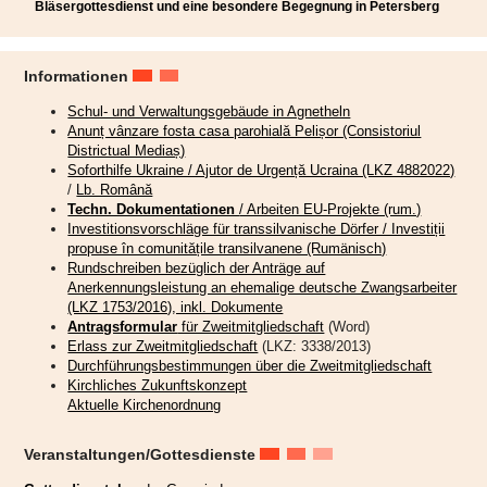
Bläsergottesdienst und eine besondere Begegnung in Petersberg
Informationen
Schul- und Verwaltungsgebäude in Agnetheln
Anunț vânzare fosta casa parohială Pelișor (Consistoriul
Districtual Mediaș)
Soforthilfe Ukraine / Ajutor de Urgență Ucraina (LKZ 4882022)
/
Lb. Română
Techn. Dokumentationen
/ Arbeiten EU-Projekte (rum.)
Investitionsvorschläge für transsilvanische Dörfer / Investiții
propuse în comunitățile transilvanene (Rumänisch)
Rundschreiben bezüglich der Anträge auf
Anerkennungsleistung an ehemalige deutsche Zwangsarbeiter
(LKZ 1753/2016), inkl. Dokumente
Antragsformular
für Zweitmitgliedschaft
(Word)
Erlass zur Zweitmitgliedschaft
(LKZ: 3338/2013)
„Endlich sind die Engel an ihrem Platz,“
freut sich die Initiatorin
Durchführungsbestimmungen über die Zweitmitgliedschaft
Katharina Schmidt in ihrer Rede in der Bergkirche Mitte Juli in
Kirchliches Zukunftskonzept
Hetzeldorf anlässlich eines feierlichen Gottesdienstes zur Fertigstellung
Aktuelle Kirchenordnung
dieses besonderen Projekts.
Veranstaltungen/Gottesdienste
Die Kirche auf dem Hetzeldorfer Friedhof wurde dank zahlreicher Spenden in
den Jahren 2021 bis 2023 umfassend renoviert und danach feierlich wieder