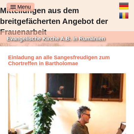
Deutsch
Menu
Mitteilungen aus dem
Română
breitgefächerten Angebot der
Frauenarbeit
Evangelische Kirche A.B. in Rumänien
Einladung an alle Sangesfreudigen zum
Chortreffen in Bartholomae
Was Frauen gemacht haben, während es in der kirchlichen Presse still
gewesen ist, denn still ist es sicherlich nicht gewesen. Die Frauen