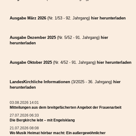
Frauen waren in der Öffentlichkeitsarbeit aktiv und sorgten für die
Herausgabe einer rumänischsprachigen Andachtenbroschüre und des
Rundbriefs mit der Nummer 101! Beide sind kostenlos in der Geschäftsstelle
der Frauenarbeit im Bischofshaus in Hermannstadt erhältlich. Die Broschüre
Ausgabe März 2026
(Nr. 1/53 - 92. Jahrgang)
hier herunterladen
ist eine Übersetzung 2025 anlässlich des großen Jubiläums der Frauenarbeit
erschienenen deutschsprachigen Andachtenbüchleins und konnte dank der
Unterstützung der Projektabteilung des Landeskonsistoriums und des
Ausgabe Dezember 2025
(Nr. 5/52 - 91. Jahrgang)
hier
Hauptanwalts unserer Kirche mit Finanzierung seitens des Martin-Luther-
herunterladen
Bundes gedruckt werden.
Ihnen sei auch hiermit herzlichst gedankt! Großer Dank gebührt auch allen
Frauen, die mit ihren Beiträgen zur Gestaltung des Rundbriefs beigetragen
Ausgabe Oktober 2025
(Nr. 4/52 - 91. Jahrgang)
hier herunterladen
haben. 100 Ausgaben wurden bis zum Jubiläumsjahr 2025 zusammengestellt
und gedruckt. Mit dem Heft Nr. 101 im Jahr der Losung „Siehe ich mache
alles neu“ geht die Frauenarbeit nicht nur bewährte Wege weiter, sondern
beschreitet mutig und vertrauensvoll neue Wege.
LandesKirchliche Informationen
(3/2025 - 36. Jahrgang)
hier
herunterladen
Frauen bereiten auch für die bevorstehenden Wochen
gemeinschaftsfördernde Veranstaltungen vor. Mehr dazu unter:
www.frauenarbeit.ro
und
(20+) Frauenarbeit | Facebook
.
03.08.2026 14:01
Mitteilungen aus dem breitgefächerten Angebot der Frauenarbeit
27.07.2026 06:33
Die Bergkirche lebt – mit
Die Bergkirche lebt – mit Engelsklang
Engelsklang
21.07.2026 08:08
Wo Musik Heimat hörbar macht: Ein außergewöhnlicher