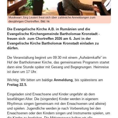
haben tatkräftig angepackt und vieles bewegt. Die Bilanz des ersten
Halbjahres lässt sich auf jeden Fall sehen, wie dies die zahlreichen
Aktivitäten dokumentieren.
Musikwart Jürg Leutert freut sich über zahlreiche Anmeldungen zum
Die Frauenarbeit begann mit einem aufgabenreichen Auftakt das neue Jahr:
diesjährigen Chortreffen. Bild: hk
Am zweiten Arbeitswochenende im Januar kamen Frauen aus allen Bezirken
zur Vorbereitung des WGT 2026 im Elimheim in Michelsberg zusammen. Sie
Die Evangelische Kirche A.B. in Rumänien und die
folgten der Einladung des Organisatorinnenteams, um Nigeria und seine
Evangelische Kirchengemeinde Bartholomae Kronstadt -
Einwohner kennenzulernen, den Bibeltext aus Matthäus 11,28-30 zu
freuen sich zum Chortreffen 2026 am 6. Juni in der
vertiefen, die Lieder einzuüben und den Gottesdienst nach der Ordnung der
Evangelische Kirche Bartholomæ Kronstadt einladen zu
nigerianischen Frauen zu feiern, um gerüstet und informiert in ihre
dürfen.
Gemeinden zurückzukehren.
Die Veranstaltung beginnt um 09:30 mit einem „Aufwärmkaffe“ im
Höhepunkt dieser Landesweiten Werkstatt für WGT-Multiplikatorinnen war ein
Hof der Bartholomæer Kirche, das gemeinsames Programm startet
Zoom-Gespräch mit Priester Emeka Emeakaroha, der sich zu dem Zeitpunkt
dann eine Stunde später mit Gesang und Begegnungen. Heimreise
in Ihitte befand und sein soziales Projekt in Wort und Bild vorstellte. Die
ist dann um 17 Uhr.
Teilnehmerinnen waren zutiefst beeindruckt. Für dieses Krankenhaus, bei
dem über 70.000 Menschen aus der Region medizinische Verpflegung
Wichtig: Wir bitten um baldige
Anmeldung
, bis spätestens am
erhalten, und die Schule, wo über 900 Kindern Zugang zu Bildung geboten
Freitag 22.5.
wird, ist dann auch die Kollekte des WGT in unserer Landeskirche
eingehoben worden.
Eingeladen sind Erwachsene
und
Kinder ungefähr ab dem
lesefähigen Alter. Die (singenden) Kinder werden in eigenem
Im Februar boten Frauen einen Entspannungsnachmittag an: der Einladung
Rhythmus singen (gemeinsam mit den Erwachsenen und alleine)
der Mitarbeiterinnen der Frauenarbeit folgten Mitte Februar viel mehr Frauen
und spielen. Jugendliche werden je nach Vorbereitung bei den
als erwartet. Juliane Topârcean (Hermannstadt) stellte zwei Methoden vor:
Erwachsenen oder den Kindern singen und Instrumente spielen, um
PME (progressive Muskelentspannung nach Jacobsen) und Qigong. Die
die Kinder zu begleiten. Die Mittagspause halten wir alle