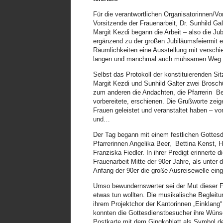
die Kollekte des WGT in unserer Landeskirch
Für die verantwortlichen Organisatorinnen/V
Im Februar boten Frauen einen Entspannungsna
Vorsitzende der Frauenarbeit, Dr. Sunhild Ga
Mitte Februar viel mehr Frauen als erwartet.
Margit Kezdi begann die Arbeit – also die J
(progressive Muskelentspannung nach Jacobs
ergänzend zu der großen Jubiläumsfeiermit 
Rückmeldungen interessierter Frauen spreng
Räumlichkeiten eine Ausstellung mit verschi
langen und manchmal auch mühsamen Weg de
So musste kurzfristig vom Terrassensaal der
frühzeitig geschlossen werden. Die gute Sti
Selbst das Protokoll der konstituierenden Sitz
Teilnehmerinnen den Wunsch nach mindestens
Margit Kezdi und Sunhild Galter zwei Brosc
zum anderen die Andachten, die Pfarrerin
Be
Frauen setzten sich aktiv für den Weltgebetst
vorbereitete, erschienen. Die Grußworte zei
Studientage und Informationsnachmittage wurd
Frauen geleistet und veranstaltet haben – v
Jungschartreffen eingeübt, der Bibeltext an G
und…
Frauen luden im März ein: Kommt, feiert mit 
Der Tag begann mit einem festlichen Gottesdi
Weltgebetstags, der von Christinnen aus Nig
Pfarrerinnen Angelika Beer,
Bettina Kenst, 
Gäste aus 50 verschiedenen Ortschaften. In 
Franziska Fiedler. In ihrer Predigt erinnerte 
Stichtag, dem 6. März 2026, einer Online (Pet
Frauenarbeit Mitte der 90er Jahre, als unter
des Bischofshauses mit. 63 Kinder nahmen an
Anfang der 90er die große Ausreisewelle eing
Kunstschule in Hermannstadt auch mit Schüler
Spendensumme stellt eine Rekordkollekte da
Umso bewundernswerter sei der Mut dieser F
sich immer wieder aufs Neue begeistern, info
etwas tun wollten. Die musikalische Begleitu
ihrem Projektchor der Kantorinnen „Einklang“
Mitte März organisierten die Frauen die jähr
konnten die Gottesdienstbesucher ihre Wünsc
Festsaal des Bischofshauses in Hermannstadt 
Postkarte mit dem Gingkoblatt als Symbol d