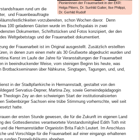
Pionierinnen der Frauenarbeit in der EKR:
e eingehoben worden.
Helga Pitters, Dr. Sunhild Galter, Ilse Philippi,
orstandsfrauen rund um die
Dr. Gerhild Rudolf
chmittag an: der Einladung der Mitarbeiterinnen der Frauenarbeit folgten
lter,
und Frauenbeauftragte
 Juliane Topârcean (Hermannstadt) stellte zwei Methoden vor: PME
ubiläumsfestlichkeiten vorzubereiten, schon Wochen davor. Denn
en) und Qigong. Die überwältigende Resonanz und die vielen
etwa 100 geladenen Gästen wurde im Bischofspalais in zwei
te den geplanten Rahmen.
edensten Dokumenten, Schriftstücken und Fotos konzipiert, der den
s Weltgebetstags und der Frauenarbeit dokumentiert.
 EAS in den Großen Saal der EAS umdisponiert und die Anmeldeliste
mmung und der wirksame Effekt der vorgestellten Methoden weckte in den
ung der Frauenarbeit ist im Original ausgestellt. Zusätzlich erstellten
 einem Nachfolgetreffen noch in diesem Jahr.
hüren, in denen zum einen mehr als 30 Grußworte abgedruckt wurden und
ttina Kenst im Laufe der Jahre für Veranstaltungen der Frauenarbeit
ag ein: Der Monat Februar war von vielen Vorbereitungen geprägt.
gen in beeindruckender Weise, vom steinigen Beginn bis heute, was
en organisiert, die Lieder in Chorproben, Kindergottesdiensten und
on Brotbackseminaren über Nähkurse, Singtagen, Tagungen, und, und,
emeindenachmittagen und in Bibelkreisen vertieft.
uns den Weltgebetstag. „Kommt! Bringt eure Last.“ - dieser Einladung des
enst in der Stadtpfarrkirche in Hermannstadt, gestaltet von den
eria ausgetragen wurde, folgten zahlreiche Gemeindeglieder und ökumenische
Hildegard Servatius-Depner, Martina Zey, sowie Gemeindepädagogin
17 Ortschaften wurden 20 WGT-Gottesdienste gefeiert, zwölf davon am
die Theologin Zey an den schwierigen Start der institutionalisierten
roschen). Auch die Angestellten des LK feierten in diesem Jahr im Festsaal
 den Siebenbürger Sachsen eine trübe Stimmung vorherrschte, weil seit
 den fünf angebotenen Kindergottesdiensten teil, zudem wurde in der
esetzt hatte.
n gefeiert. Das soziale Projekt beeindruckte alle, die gesamte
r. Der Weltgebetstag ist ein Höhepunkt im Gemeindeleben. Menschen lassen
rauen der ersten Stunde gewesen, die für die Zukunft im eigenen Land
rmiert zu beten und betend zu handeln.
ng des Gottesdienstes verantwortete Vorstandsmitglied Edith Toth mit
 und die Hermannstädter Organistin Brita Falch Leutert. Im Anschluss
liche Vertreterinnenversammlung und Vorstandswahlen. Diese wurden im
he und Vorschläge für die Frauenarbeit auf einer eingangs erhaltenen
durchgeführt. Der Einladung der Vorstandsfrauen folgten 40 aktive Frauen
es runden Doppeljubiläums abgeben.