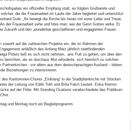
ienst zu Beginn war der Jahreslosung gewidmet und wurde von vier Diplom-
 Das Hauptreferat zum Thema Frauenrechte hielt Andrei Ciubotaru
chofspalais ein offizieller Empfang statt, es folgten Grußworte und
olcher, die die Frauenarbeit im Laufe der Jahre begleitet und unterstützt
nhard Guib: „Ihr bewegt die Kirche bis heute mit eurer Liebe und Treue,
n die Gruppenarbeit und beschäftigten sich intensiv mit diesem umfassenden
“ An der Frauenarbeit sehe und höre man, wie der Geist Gottes wirke. Er
 starke Frauen als Kandidatinnen vorgeschlagen. Nach zehn Jahren
e Zukunft und den „wunderbar geschaffenen und engagierten Frauen
ch Bettina Kenst, Christiane Lorenz und Edith Toth mit dem Versprechen,
n sowohl auf die zahlreichen Projekte ein, die im Rahmen der
eer (Neppendorf), Sunhild Galter (Neppendorf), Dietlinde Köber (Bukarest)
 Engagement anläßlich des Anfang März jährlich stattfindenden
wählt. Ihnen stehen weiterhin Henriette Guib (Hermannstadt) als
elga Pitters ließ es sich nicht nehmen,
ans Pult zu gehen, um über den
z) als LK-Mitglied zur Seite.
u berichten, als es durchaus Mut erforderte, sich heimlich zu solchen
on Partnerkirchen - vor allem aus dem deutschprachigen Ausland – lobten
 Galter als Vorsitzende und Martina Melinda Zey als Stellvertretende
die Beziehungen zu intensivieren.
ege liegen vor uns, neue Chancen ergeben sich und Frauen sind bereit, sich
n Arbeit einzubringen und Zukunft zu gestalten.
 des Kantorinnen-Chores „Einklang“ in der Stadtpfarrkirche mit Stücken
nter der Leitung von Edith Toth und Brita Falch Leutert. Erika Klemm
 Schwung und Wissensgier ging es eine Woche später mit dem 9. Nähkurs
tücke auf der Flöte. Mit Standing Ovations verabschiedete das Publikum
chickten Umgang mit der Nähmaschine“ weiter. Diese von der
 Chor.
finanzierte Reihe ist stets ausgebucht und erfordert Reserveanmeldelisten.
iel Geschicktheit, mathematische Gewandtheit und viel Geduld erfordert,
ntag und Montag noch ein Begleitprogramm.
ung der Schneidermeisterin Irene Gaspar schafften es alle, passende
osen zu nähen, eine Teilnehmerin sogar für ihr bevorstehende 50-jähriges
eilnehmerinnen.