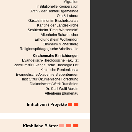
Mediasch
Migration
Michelsberg
Institutionelle Kooperation
Mühlbach
Archiv der Honterusgemeinde
Neppendorf
Ora & Labora
Neudorf bei Schässburg
Gästezimmer im Bischofspalais
Neustadt im Burzenland
Kantine der Landeskirche
Niedereidisch
Schülerheim "Ernst Weisenfeld"
Nußbach
Altenheim Schweischer
Obereidisch
Erholungsheim Wolkendorf
Petersberg
Elimheim Michelsberg
Petersdorf bei Mühlbach
Religionspädagogische Arbeitsstelle
Râmnicu Vâlcea
Kirchennahe Einrichtungen
Rauthal
Evangelisch-Theologische Fakultät
Reps
Zentrum für Evangelische Theologie Ost
Reschitz
Kirchliche Rentenkassa
Reussen
Evangelische Akademie Siebenbürgen
Reussmarkt
Institut für Ökumenische Forschung
Roseln
Diakonisches Werk Rumänien
Rosenau
Dr.-Carl-Wolff-Verein
Schässburg
Altenheim Blumenau
Seiburg
Seiden
Initiativen / Projekte
Semlak
Stolzenburg
Sächsisch Regen
Tartlau
Urwegen
Kirchliche Blätter
Weidenbach