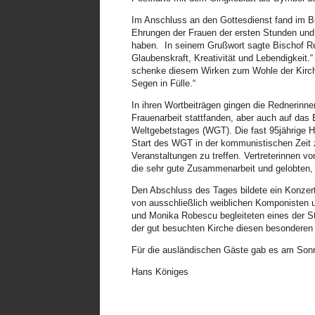
aus 21 Gemeinden aller Bezirke. Der Gottesd
Theologinnen unserer Landeskirche gestaltet.
Im Anschluss an den Gottesdienst fand im Bis
(Kronstadt), Mitglied im Jugendwerk der EKR.
Ehrungen der Frauen der ersten Stunden und s
haben.
In seinem Grußwort sagte Bischof Rei
Inspiriert und informiert gingen die Frauen i
Glaubenskraft, Kreativität und Lebendigkeit.
Thema. Für die Vorstandswahlen wurden viele
schenke diesem Wirken zum Wohle der Kirch
intensiver Zusammenarbeit verabschiedeten si
Segen in Fülle.“
auch zukünftig punktuell mitzuwirken.
In ihren Wortbeiträgen gingen die Rednerinne
In den neuen Vorstand wurden Angelika Sara B
Frauenarbeit stattfanden, aber auch auf das
und Martina Melinda Zey (Sächsisch Regen) ge
Weltgebetstages (WGT). Die fast 95jährige H
Ehrenvorsitzende und Katharina Borsos (Bistrit
Start des WGT in der kommunistischen Zeit z
Veranstaltungen zu treffen. Vertreterinnen v
In der ersten Vorstandssitzung wurden Sunhild
die sehr gute Zusammenarbeit und gelobten, 
gewählt. „Siehe ich mache alles neu“. Neue W
mit ihren Gaben zugunsten dieser landesweite
Den Abschluss des Tages bildete ein Konzert
von ausschließlich weiblichen Komponisten u
Die Frauen boten auch Fortbildungen an: Mit
und Monika Robescu begleiteten eines der S
der erfolgreichen Fortbildungsreihe „Vom ges
der gut besuchten Kirche diesen besonderen
Arbeitsgemeinschaft der Frauenarbeit im GAW 
Dass die Anfertigung eines Kleidungsstücks v
Für die ausländischen Gäste gab es am Son
erfuhren die Teilnehmenden auch dieses Mal.
Hans Königes
Unter der fachkundigen und geduldigen Anleit
Schnitte anzufertigen und maßgeschneiderte H
Klassentreffen. Ein Erfolg! Für sie und alle T