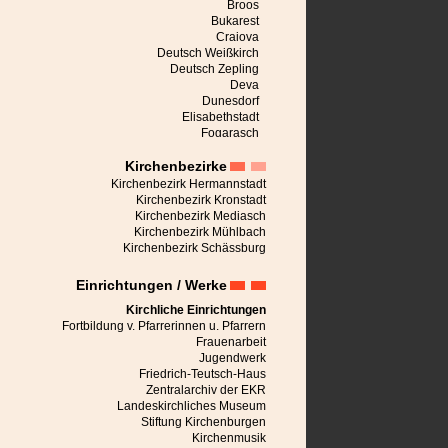
Broos
Bukarest
Craiova
Deutsch Weißkirch
Deutsch Zepling
Deva
Dunesdorf
Elisabethstadt
Fogarasch
Freck
Kirchenbezirke
Großalisch
Großau
Kirchenbezirk Hermannstadt
Großpold
Kirchenbezirk Kronstadt
Großschenk
Kirchenbezirk Mediasch
Großscheuern
Kirchenbezirk Mühlbach
Heldsdorf
Kirchenbezirk Schässburg
Heltau
Hermannstadt
Einrichtungen / Werke
Honigberg
Jaad
Kirchliche Einrichtungen
Karlsburg
Fortbildung v. Pfarrerinnen u. Pfarrern
Keisd
Frauenarbeit
Kerz
Jugendwerk
Kirchberg
Friedrich-Teutsch-Haus
Kronstadt
Zentralarchiv der EKR
Leblang
Landeskirchliches Museum
Malmkrog
Stiftung Kirchenburgen
Marienburg bei Schässburg
Kirchenmusik