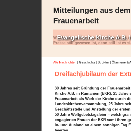
Mitteilungen aus dem
Frauenarbeit
Evangelische Kirche A.B.
Was Frauen gemacht haben, während es in 
Presse still gewesen ist, denn still ist es s
gewesen. Die Frauen haben tatkräftig ange
bewegt. Die Bilanz des ersten Halbjahres lä
jeden Fall sehen, wie dies die zahlreichen 
Alle Nachrichten
Geschichte
Struktur
Ökumene & A
dokumentieren.
Dreifachjubiläum der Ext
Die Frauenarbeit begann mit einem aufgabenr
neue Jahr: Am zweiten Arbeitswochenende i
Frauen aus allen Bezirken zur Vorbereitung 
30 Jahres seit Gründung der Frauenarbeit
Elimheim in Michelsberg zusammen. Sie folgt
Kirche A.B. in Rumänien (EKR), 25 Jahre 
des Organisatorinnenteams, um Nigeria und s
Frauenarbeit als Werk der Kirche durch di
vertiefen, die Lieder einzuüben und den Gotte
Landeskirchenversammlung, 25 Jahre seit 
und informiert in ihre Gemeinden zurückzukeh
Geschäftsstelle und Anstellung der erste
Höhepunkt dieser Landesweiten Werkstatt für
50 Jahre Weltgebetstagsfeier – welch gra
Emeakaroha, der sich zu dem Zeitpunkt in Ihitt
engagierten Frauen der EKR samt ihren 
Teilnehmerinnen waren zutiefst beeindruckt.
In- und Ausland an einem sonnigen Tag 
medizinische Verpflegung erhalten, und die S
feierten.