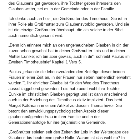
überwältigende Resonanz und die vielen Rückmeldungen interessierter
des Glaubens gut geworden, ihre Töchter geben ihrerseits den
Frauen sprengte den geplanten Rahmen.
Glauben weiter, sei es in der Gemeinde oder in der Familie.
So musste kurzfristig vom Terrassensaal der EAS in den Großen Saal der
Ich denke auch an Lois, die Großmutter des Timotheus. Sie ist in
EAS umdisponiert und die Anmeldeliste frühzeitig geschlossen werden. Die
ihrer Rolle als Großmutter zum Glaubensvorbild geworden. Und sie
gute Stimmung und der wirksame Effekt der vorgestellten Methoden weckte
ist die einzige Großmutter überhaupt, die als solche in der Bibel
in den Teilnehmerinnen den Wunsch nach mindestens einem
auch namentlich genannt wird.
Nachfolgetreffen noch in diesem Jahr.
„Denn ich erinnere mich an den ungeheuchelten Glauben in dir, der
Frauen setzten sich aktiv für den Weltgebetstag ein: Der Monat Februar war
zuvor schon gewohnt hat in deiner Großmutter Lois und in deiner
von vielen Vorbereitungen geprägt. Studientage und Informationsnachmittage
Mutter Eunike; ich bin aber gewiss, auch in dir“, schreibt Paulus im
wurden organisiert, die Lieder in Chorproben, Kindergottesdiensten und
Zweiten Timotheusbrief Kapitel 1 Vers 5.
Jungschartreffen eingeübt, der Bibeltext an Gemeindenachmittagen und in
Paulus „erkannte die lebensverändernden Beiträge dieser beiden
Bibelkreisen vertieft.
Frauen in einer Zeit an, in der Frauen nur selten namentlich erwähnt
Frauen luden im März ein: Kommt, feiert mit uns den Weltgebetstag.
wurden.“1 Ihr ehrlicher Glaube ist für den Weg des Timotheus
„Kommt! Bringt eure Last.“ - dieser Einladung des Weltgebetstags, der von
ausschlaggebend geworden. Lois hat zuerst wohl ihre Tochter
Christinnen aus Nigeria ausgetragen wurde, folgten zahlreiche
Eunike im christlichen Glauben geprägt und ist dann anscheinend
Gemeindeglieder und ökumenische Gäste aus 50 verschiedenen
auch in der Erziehung des Timotheus aktiv impliziert. Das hebt
Ortschaften. In 17 Ortschaften wurden 20 WGT-Gottesdienste gefeiert, zwölf
Margot Käßmann in einem Artikel zu diesem Thema hevor. Sie
davon am Stichtag, dem 6. März 2026, einer Online (Petroschen). Auch die
betont den entwicklungspsychologischen Aspekt dieser
Angestellten des LK feierten in diesem Jahr im Festsaal des Bischofshauses
glaubensprägenden Frau in ihrer Familie und in der
mit. 63 Kinder nahmen an den fünf angebotenen Kindergottesdiensten teil,
Generationenabfolge für ihre (ur)christliche Gemeinde.
zudem wurde in der Kunstschule in Hermannstadt auch mit Schülern gefeiert.
„Großmütter spielen seit den Zeiten der Lois in der Weitergabe des
Das soziale Projekt beeindruckte alle, die gesamte Spendensumme stellt
Glaubens bis heute eine große Rolle. Warum ist das wohl so? In
eine Rekordkollekte dar. Der Weltgebetstag ist ein Höhepunkt im