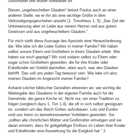
Großmutter und Mutter vorbildhaft ist.
neu“. Neue Wege liegen vor uns, neue Chancen ergeben sich und Frauen
sind bereit, sich mit ihren Gaben zugunsten dieser landesweiten Arbeit
Diesen „ungeheuchelten Glauben“ betont Paulus auch an einer
einzubringen und Zukunft zu gestalten.
anderen Stelle, wo er ihn als eine wichtige Größe in dem
Verkündigungsgeschehen ansieht (1. Timotheus 1, 5): „Das Ziel der
Die Frauen boten auch Fortbildungen an: Mit Schwung und Wissensgier ging
Unterweisung aber ist Liebe aus reinem Herzen und aus gutem
es eine Woche später mit dem 9. Nähkurs der erfolgreichen Fortbildungsreihe
Gewissen und aus ungeheucheltem Glauben.“
„Vom geschickten Umgang mit der Nähmaschine“ weiter. Diese von der
Arbeitsgemeinschaft der Frauenarbeit im GAW finanzierte Reihe ist stets
Für mich stellt diese Aussage des Apostels eine Herausforderung
ausgebucht und erfordert Reserveanmeldelisten. Dass die Anfertigung eines
dar. Wie lebe ich die Liebe Gottes in meiner Familie? Wir haben
Kleidungsstücks viel Geschicktheit, mathematische Gewandtheit und viel
selbst unsere Eltern und Großeltern in ihrem Glauben erlebt. Wie
Geduld erfordert, erfuhren die Teilnehmenden auch dieses Mal.
haben sie mich geprägt? Wir sind sodann selbst zu Eltern oder
sogar schon Großeltern geworden, die für ihre Kinder oder
Unter der fachkundigen und geduldigen Anleitung der Schneidermeisterin
Enkelkinder ein Vorbild darstellen, eben auch, was den Glauben
Irene Gaspar schafften es alle, passende Schnitte anzufertigen und
betrifft. Das soll uns jeden Tag bewusst sein. Wie lebe ich also
maßgeschneiderte Hosen zu nähen, eine Teilnehmerin sogar für ihr
meinen Glauben im Angesicht meiner Familie?
bevorstehende 50-jähriges Klassentreffen. Ein Erfolg! Für sie und alle
Teilnehmerinnen.
Anhand solcher biblischer Gestalten erkennen wir, wie wichtig die
Weitergabe des Glaubens in der eigenen Familie auch für die
Frauen richteten ihren Blick auf die landschaftliche Umgebung und luden zum
Gemeinde, die ganze Kirche ist. Nicht nur, um einer Tradition zu
Wandern ein. Gottes wunderbare Schöpfung konnten die 28 von nah und fern
folgen (vergleich dazu 1. Tim 1,4), die oft in sich selbst genügsam
angereisten Teilnehmenden des Wandertags der Frauenarbeit Mitte April
ist, sondern um das Reich Gottes aufzubauen. Lois und Eunike
bestaunen. Dass ein Wandertag mehr als nur Schritte und km Zählen,
sind uns hierin zu bemerkenswerten Vorbildern geworden. Sie
Höhenunterschiede und Lokalkolorit Kennenlernen bedeutet, das erlebten alle
„sollten alle christlichen Mütter und Großmütter ermutigen und sie
an jenem Samstag im April auf dem Rundgang von Michelsberg nach
daran erinnern, dass ihr gottgefälliger Einfluss im Leben ihrer Kinder
Răşinari und zurück.
und Enkelkinder eine Auswirkung für die Ewigkeit hat.“ 3