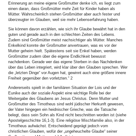
Erinnerung an meine eigene Großmutter denke ich, es liegt zum
Gemeindeleben. Menschen lassen sich immer wieder aufs Neue begeistern,
einen daran, dass Großmütter mehr Zeit für Kinder haben als
informiert zu beten und betend zu handeln.
Mütter. Wahrscheinlich stehen Großmütter aber auch fester und
Mitte März organisierten die Frauen die jährliche Vertreterinnenversammlung
überzeugter im Glauben, weil sie mehr Lebenserfahrung haben.
und Vorstandswahlen. Diese wurden im Festsaal des Bischofshauses in
Sie können davon erzählen, wie sich ihr Glaube bewährt hat in den
Hermannstadt durchgeführt. Der Einladung der Vorstandsfrauen folgten 40
guten und gerade auch in den schlechten Zeiten des Lebens.
aktive Frauen aus 21 Gemeinden aller Bezirke. Der Gottesdienst zu Beginn
Zudem sind Großmütter meist nachsichtiger als Mütter. Manches
war der Jahreslosung gewidmet und wurde von vier Diplom-Theologinnen
Enkelkind konnte der Großmutter anvertrauen, was es vor der
unserer Landeskirche gestaltet. Das Hauptreferat zum Thema Frauenrechte
Mutter geheim hielt. Spätestens seit sie Enkel haben, werden
hielt Andrei Ciubotaru (Kronstadt), Mitglied im Jugendwerk der EKR.
Großmütter zudem über die eigene Endlichkeit bewusst
Inspiriert und informiert gingen die Frauen in die Gruppenarbeit und
nachdenken. Gerade wer das eigene Sterben in das Nachdenken
beschäftigten sich intensiv mit diesem umfassenden Thema. Für die
über das Leben integriert, wird klar über den Glauben sprechen. Wer
Vorstandswahlen wurden viele starke Frauen als Kandidatinnen
die „letzten Dinge“ vor Augen hat, gewinnt auch eine größere innere
vorgeschlagen. Nach zehn Jahren intensiver Zusammenarbeit
Freiheit gegenüber den vorletzten.“ 2
verabschiedeten sich Bettina Kenst, Christiane Lorenz und Edith Toth mit
Andererseits spielt in der familiären Situation der Lois und der
dem Versprechen, auch zukünftig punktuell mitzuwirken.
Eunike auch der soziale Aspekt eine wichtige Rolle bei der
In den neuen Vorstand wurden Angelika Sara Beer (Neppendorf), Sunhild
Weitergabe des Glaubens an Jesus Christus. Denn Mutter und
Galter (Neppendorf), Dietlinde Köber (Bukarest) und Martina Melinda Zey
Großmutter des Timotheus sind wohl jüdischer Herkunft gewesen,
(Sächsisch Regen) gewählt. Ihnen stehen weiterhin Henriette Guib
der Vater hingegen ein heidnischer Grieche, was die Tatsache
(Hermannstadt) als Ehrenvorsitzende und Katharina Borsos (Bistritz) als LK-
belegt, dass sein Sohn als Kind nicht beschnitten worden ist (siehe
Mitglied zur Seite.
Apostelgeschichte 16,1-3). Eine religiöse Mischfamilie also, in der
Timotheus aufwächst. Entscheidend geprägt jedoch vom
In der ersten Vorstandssitzung wurden Sunhild Galter als Vorsitzende und
christlichen Glauben, wofür der „ungeheuchelte Glaube“ seiner
Martina Melinda Zey als Stellvertretende gewählt. „Siehe ich mache alles