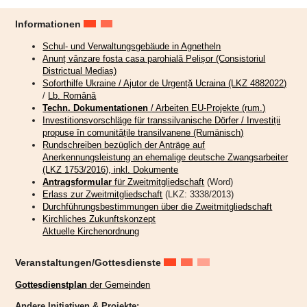
Informationen
Schul- und Verwaltungsgebäude in Agnetheln
Anunț vânzare fosta casa parohială Pelișor (Consistoriul
Districtual Mediaș)
Soforthilfe Ukraine / Ajutor de Urgență Ucraina (LKZ 4882022)
/
Lb. Română
Techn. Dokumentationen
/ Arbeiten EU-Projekte (rum.)
Investitionsvorschläge für transsilvanische Dörfer / Investiții
propuse în comunitățile transilvanene (Rumänisch)
Rundschreiben bezüglich der Anträge auf
Anerkennungsleistung an ehemalige deutsche Zwangsarbeiter
(LKZ 1753/2016), inkl. Dokumente
Antragsformular
für Zweitmitgliedschaft
(Word)
Erlass zur Zweitmitgliedschaft
(LKZ: 3338/2013)
Durchführungsbestimmungen über die Zweitmitgliedschaft
Kirchliches Zukunftskonzept
Aktuelle Kirchenordnung
Sonntag, der 5. Juli, wird vielen Besucherinnen und Besuchern des
evangelischen Gottesdienstes in Petersberg noch lange in Erinnerung
Veranstaltungen/Gottesdienste
bleiben. Was die Kirchengemeinde an diesem Tag erleben durfte, war
Gottesdienstplan
der Gemeinden
weit mehr als ein musikalischer Höhepunkt – es war ein Fest der
Begegnung, der Gemeinschaft und der lebendigen evangelischen
Andere Initiativen & Projekte: