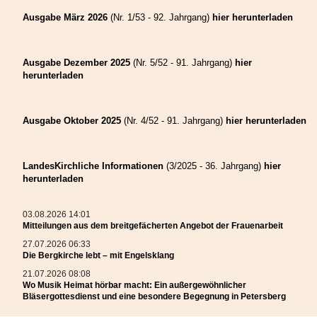
Engel eine wichtige Rolle spielen. Ungefähr 300 Mal finden sie in der Heiligen
Ausgabe März 2026
(Nr. 1/53 - 92. Jahrgang)
hier herunterladen
Schrift Erwähnung, wie Pfarrer Welther zu berichten wusste. Für den
Abschluss des gut besuchten Gottesdienstes hatte die Engelsprojektgruppe
noch ein Lied – natürlich zu den Engeln – einstudiert. Um die musikalische
Umrahmung kümmerte sich Theo Halmen.
Ausgabe Dezember 2025
(Nr. 5/52 - 91. Jahrgang)
hier
herunterladen
In einer weiteren feierlichen Zeremonie im Gemeindehaus, gefolgt von
Mittagessen und Hanklich, zu der alle Hetzeldorfer eingeladen waren,
bedankten sich die beiden Initiatorinnen Katharina Schmidt und Renate
Heilmann bei allen, die an diesem Projekt der Kirche mit Engelsgeflüster
Ausgabe Oktober 2025
(Nr. 4/52 - 91. Jahrgang)
hier herunterladen
mitgewirkt haben.
Hans Koeniges
LandesKirchliche Informationen
(3/2025 - 36. Jahrgang)
hier
herunterladen
Wo Musik Heimat hörbar macht: Ein
03.08.2026 14:01
außergewöhnlicher
Mitteilungen aus dem breitgefächerten Angebot der Frauenarbeit
Bläsergottesdienst und eine
27.07.2026 06:33
Die Bergkirche lebt – mit Engelsklang
besondere Begegnung in
21.07.2026 08:08
Wo Musik Heimat hörbar macht: Ein außergewöhnlicher
Petersberg
Bläsergottesdienst und eine besondere Begegnung in Petersberg