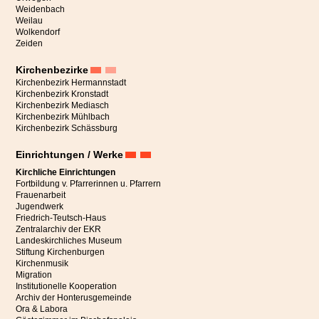
Weidenbach
Weilau
Wolkendorf
Zeiden
Kirchenbezirke
Kirchenbezirk Hermannstadt
Kirchenbezirk Kronstadt
Kirchenbezirk Mediasch
Kirchenbezirk Mühlbach
Kirchenbezirk Schässburg
Einrichtungen / Werke
Kirchliche Einrichtungen
Fortbildung v. Pfarrerinnen u. Pfarrern
Frauenarbeit
Jugendwerk
Friedrich-Teutsch-Haus
Zentralarchiv der EKR
„Endlich sind die Engel an ihrem Platz,“
freut sich die Initiatorin
Landeskirchliches Museum
Katharina Schmidt in ihrer Rede in der Bergkirche Mitte Juli in
Stiftung Kirchenburgen
Hetzeldorf anlässlich eines feierlichen Gottesdienstes zur Fertigstellung
Kirchenmusik
Migration
dieses besonderen Projekts.
Institutionelle Kooperation
Archiv der Honterusgemeinde
Die Kirche auf dem Hetzeldorfer Friedhof wurde dank zahlreicher Spenden in
Ora & Labora
den Jahren 2021 bis 2023 umfassend renoviert und danach feierlich wieder