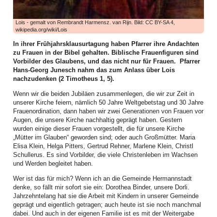
haben tatkräftig angepackt und vieles bewegt. Die Bilanz des ersten
Halbjahres lässt sich auf jeden Fall sehen, wie dies die zahlreichen
Aktivitäten dokumentieren.
Lois - gemalt von Rembrandt Harmensz. van Rijn. Bild: CC BY-SA 4,
wikipedia.org/wiki/Lois
Die Frauenarbeit begann mit einem aufgabenreichen Auftakt das neue Jahr:
Am zweiten Arbeitswochenende im Januar kamen Frauen aus allen Bezirken
In ihrer Frühjahrsklausurtagung haben Pfarrer ihre Andachten
zur Vorbereitung des WGT 2026 im Elimheim in Michelsberg zusammen. Sie
zu Frauen in der Bibel gehalten. Biblische Frauenfiguren sind
folgten der Einladung des Organisatorinnenteams, um Nigeria und seine
Vorbilder des Glaubens, und das nicht nur für Frauen.
Pfarrer
Einwohner kennenzulernen, den Bibeltext aus Matthäus 11,28-30 zu
Hans-Georg Junesch nahm das zum Anlass über Lois
vertiefen, die Lieder einzuüben und den Gottesdienst nach der Ordnung der
nachzudenken (2 Timotheus 1, 5).
nigerianischen Frauen zu feiern, um gerüstet und informiert in ihre
Wenn wir die beiden Jubiläen zusammenlegen, die wir zur Zeit in
Gemeinden zurückzukehren.
unserer Kirche feiern, nämlich 50 Jahre Weltgebetstag und 30 Jahre
Höhepunkt dieser Landesweiten Werkstatt für WGT-Multiplikatorinnen war ein
Frauenordination, dann haben wir zwei Generationen von Frauen vor
Zoom-Gespräch mit Priester Emeka Emeakaroha, der sich zu dem Zeitpunkt
Augen, die unsere Kirche nachhaltig geprägt haben. Gestern
in Ihitte befand und sein soziales Projekt in Wort und Bild vorstellte. Die
wurden einige dieser Frauen vorgestellt, die für unsere Kirche
Teilnehmerinnen waren zutiefst beeindruckt. Für dieses Krankenhaus, bei
„Mütter im Glauben“ geworden sind; oder auch Großmütter. Maria
dem über 70.000 Menschen aus der Region medizinische Verpflegung
Elisa Klein, Helga Pitters, Gertrud Rehner, Marlene Klein, Christl
erhalten, und die Schule, wo über 900 Kindern Zugang zu Bildung geboten
Schullerus. Es sind Vorbilder, die viele Christenleben im Wachsen
wird, ist dann auch die Kollekte des WGT in unserer Landeskirche
und Werden begleitet haben.
eingehoben worden.
Wer ist das für mich? Wenn ich an die Gemeinde Hermannstadt
Im Februar boten Frauen einen Entspannungsnachmittag an: der Einladung
denke, so fällt mir sofort sie ein: Dorothea Binder, unsere Dorli.
der Mitarbeiterinnen der Frauenarbeit folgten Mitte Februar viel mehr Frauen
Jahrzehntelang hat sie die Arbeit mit Kindern in unserer Gemeinde
als erwartet. Juliane Topârcean (Hermannstadt) stellte zwei Methoden vor:
geprägt und eigentlich getragen; auch heute ist sie noch manchmal
PME (progressive Muskelentspannung nach Jacobsen) und Qigong. Die
dabei. Und auch in der eigenen Familie ist es mit der Weitergabe