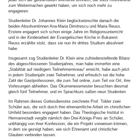
überwältigende Resonanz und die vielen Rückmeldungen interessierter
zum Weitermachen gewirkt haben, um sich noch mehr zu
Frauen sprengte den geplanten Rahmen.
engagieren.
So musste kurzfristig vom Terrassensaal der EAS in den Großen Saal der
Studienleiter Dr. Johannes Klein beglückwünschte danach die
EAS umdisponiert und die Anmeldeliste frühzeitig geschlossen werden. Die
beiden Absolventinnen Ana-Maria Dimitrescu und Maria Reuss.
gute Stimmung und der wirksame Effekt der vorgestellten Methoden weckte
Erstere engagiert sich schon einige Jahre im Religionsunterricht
in den Teilnehmerinnen den Wunsch nach mindestens einem
und in der Kinderarbeit der Evangelischen Kirche in Bukarest.
Nachfolgetreffen noch in diesem Jahr.
Reuss erzählte stolz, dass sie nun ihr drittes Studium absolviert
habe.
Frauen setzten sich aktiv für den Weltgebetstag ein: Der Monat Februar war
von vielen Vorbereitungen geprägt. Studientage und Informationsnachmittage
Insgesamt zog Studienleiter Dr. Klein eine zufriedenstellende Bilanz
wurden organisiert, die Lieder in Chorproben, Kindergottesdiensten und
des abgeschlossenen Studienjahres, man habe immerhin eine
Jungschartreffen eingeübt, der Bibeltext an Gemeindenachmittagen und in
„Stabilität auf niedrigem Teilnehmerniveau“ erreicht, habe auch jetzt
Bibelkreisen vertieft.
in jedem Studienjahr zwei Teilnehmer, und erfreulich sei die hohe
Zahl der Gastprofessoren, die zum Teil online, zum Teil vor Ort, ihre
Frauen luden im März ein: Kommt, feiert mit uns den Weltgebetstag.
Vorlesungen abhielten. Das Ökumenesemester besuchten diesmal
„Kommt! Bringt eure Last.“ - dieser Einladung des Weltgebetstags, der von
gleich fünf Teilnehmer, und im Sprachkurs saßen neun Studenten.
Christinnen aus Nigeria ausgetragen wurde, folgten zahlreiche
Gemeindeglieder und ökumenische Gäste aus 50 verschiedenen
Im Rahmen dieses Gottesdienstes zeichnete Prof. Tobler zwei
Ortschaften. In 17 Ortschaften wurden 20 WGT-Gottesdienste gefeiert, zwölf
Schüler aus, die sich durch ihre ehrenamtliche Arbeit im christlichen
davon am Stichtag, dem 6. März 2026, einer Online (Petroschen). Auch die
Umfeld besonders engagiert haben. Das Theologische Institut in
Angestellten des LK feierten in diesem Jahr im Festsaal des Bischofshauses
Hermannstadt vergibt nämlich den Drei-Königs-Preis an Schüler,
mit. 63 Kinder nahmen an den fünf angebotenen Kindergottesdiensten teil,
unbhängig von ihrer Konfession, die ein Projekt vorweisen können,
zudem wurde in der Kunstschule in Hermannstadt auch mit Schülern gefeiert.
in dem sie gezeigt haben, wie sich Ehrenamt und christlicher
Das soziale Projekt beeindruckte alle, die gesamte Spendensumme stellt
Glauben verbinden lassen.
eine Rekordkollekte dar. Der Weltgebetstag ist ein Höhepunkt im