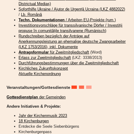
Districtual Mediaș)
Engel eine wichtige Rolle spielen. Ungefähr 300 Mal finden sie in der Heiligen
Soforthilfe Ukraine / Ajutor de Urgență Ucraina (LKZ 4882022)
Schrift Erwähnung, wie Pfarrer Welther zu berichten wusste. Für den
/
Lb. Română
Abschluss des gut besuchten Gottesdienstes hatte die Engelsprojektgruppe
Techn. Dokumentationen
/ Arbeiten EU-Projekte (rum.)
noch ein Lied – natürlich zu den Engeln – einstudiert. Um die musikalische
Investitionsvorschläge für transsilvanische Dörfer / Investiții
Umrahmung kümmerte sich Theo Halmen.
propuse în comunitățile transilvanene (Rumänisch)
In einer weiteren feierlichen Zeremonie im Gemeindehaus, gefolgt von
Rundschreiben bezüglich der Anträge auf
Mittagessen und Hanklich, zu der alle Hetzeldorfer eingeladen waren,
Anerkennungsleistung an ehemalige deutsche Zwangsarbeiter
bedankten sich die beiden Initiatorinnen Katharina Schmidt und Renate
(LKZ 1753/2016), inkl. Dokumente
Heilmann bei allen, die an diesem Projekt der Kirche mit Engelsgeflüster
Antragsformular
für Zweitmitgliedschaft
(Word)
mitgewirkt haben.
Erlass zur Zweitmitgliedschaft
(LKZ: 3338/2013)
Durchführungsbestimmungen über die Zweitmitgliedschaft
Hans Koeniges
Kirchliches Zukunftskonzept
Aktuelle Kirchenordnung
Wo Musik Heimat hörbar macht: Ein
Veranstaltungen/Gottesdienste
außergewöhnlicher
Gottesdienstplan
der Gemeinden
Bläsergottesdienst und eine
Andere Initiativen & Projekte:
besondere Begegnung in
Jahr der Kirchenmusik 2023
18 Kirchenburgen
Petersberg
Entdecke die Seele Siebenbürgens
Kirchenburgenpass