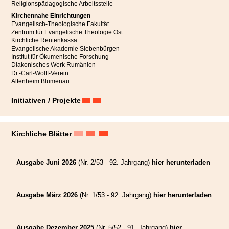
Religionspädagogische Arbeitsstelle
Kirchennahe Einrichtungen
Evangelisch-Theologische Fakultät
Zentrum für Evangelische Theologie Ost
Kirchliche Rentenkassa
Evangelische Akademie Siebenbürgen
Institut für Ökumenische Forschung
Diakonisches Werk Rumänien
Dr.-Carl-Wolff-Verein
Altenheim Blumenau
Initiativen / Projekte
Kirchliche Blätter
Ausgabe Juni 2026
(Nr. 2/53 - 92. Jahrgang)
hier herunterladen
„Endlich sind die Engel an ihrem Platz,“
freut sich die Initiatorin
Katharina Schmidt in ihrer Rede in der Bergkirche Mitte Juli in
Hetzeldorf anlässlich eines feierlichen Gottesdienstes zur Fertigstellung
Ausgabe März 2026
(Nr. 1/53 - 92. Jahrgang)
hier herunterladen
dieses besonderen Projekts.
Die Kirche auf dem Hetzeldorfer Friedhof wurde dank zahlreicher Spenden in
den Jahren 2021 bis 2023 umfassend renoviert und danach feierlich wieder
Ausgabe Dezember 2025
(Nr. 5/52 - 91. Jahrgang)
hier