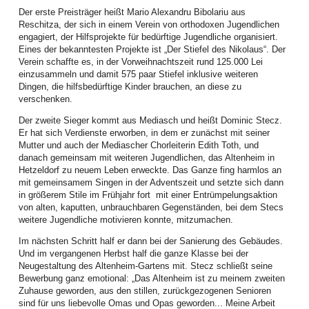
Gemeindeleben. Menschen lassen sich immer wieder aufs Neue begeistern,
Der erste Preisträger heißt Mario Alexandru Bibolariu aus
informiert zu beten und betend zu handeln.
Reschitza, der sich in einem Verein von orthodoxen Jugendlichen
engagiert, der Hilfsprojekte für bedürftige Jugendliche organisiert.
Mitte März organisierten die Frauen die jährliche Vertreterinnenversammlung
Eines der bekanntesten Projekte ist „Der Stiefel des Nikolaus“. Der
und Vorstandswahlen. Diese wurden im Festsaal des Bischofshauses in
Verein schaffte es, in der Vorweihnachtszeit rund 125.000 Lei
Hermannstadt durchgeführt. Der Einladung der Vorstandsfrauen folgten 40
einzusammeln und damit 575 paar Stiefel inklusive weiteren
aktive Frauen aus 21 Gemeinden aller Bezirke. Der Gottesdienst zu Beginn
Dingen, die hilfsbedürftige Kinder brauchen, an diese zu
war der Jahreslosung gewidmet und wurde von vier Diplom-Theologinnen
verschenken.
unserer Landeskirche gestaltet. Das Hauptreferat zum Thema Frauenrechte
hielt Andrei Ciubotaru (Kronstadt), Mitglied im Jugendwerk der EKR.
Der zweite Sieger kommt aus Mediasch und heißt Dominic Stecz.
Er hat sich Verdienste erworben, in dem er zunächst mit seiner
Inspiriert und informiert gingen die Frauen in die Gruppenarbeit und
Mutter und auch der Mediascher Chorleiterin Edith Toth, und
beschäftigten sich intensiv mit diesem umfassenden Thema. Für die
danach gemeinsam mit weiteren Jugendlichen, das Altenheim in
Vorstandswahlen wurden viele starke Frauen als Kandidatinnen
Hetzeldorf zu neuem Leben erweckte. Das Ganze fing harmlos an
vorgeschlagen. Nach zehn Jahren intensiver Zusammenarbeit
mit gemeinsamem Singen in der Adventszeit und setzte sich dann
verabschiedeten sich Bettina Kenst, Christiane Lorenz und Edith Toth mit
in größerem Stile im Frühjahr fort
mit einer Entrümpelungsaktion
dem Versprechen, auch zukünftig punktuell mitzuwirken.
von alten, kaputten, unbrauchbaren Gegenständen, bei dem Stecs
weitere Jugendliche motivieren konnte, mitzumachen.
In den neuen Vorstand wurden Angelika Sara Beer (Neppendorf), Sunhild
Galter (Neppendorf), Dietlinde Köber (Bukarest) und Martina Melinda Zey
Im nächsten Schritt half er dann bei der Sanierung des Gebäudes.
(Sächsisch Regen) gewählt. Ihnen stehen weiterhin Henriette Guib
Und im vergangenen Herbst half die ganze Klasse bei der
(Hermannstadt) als Ehrenvorsitzende und Katharina Borsos (Bistritz) als LK-
Neugestaltung des Altenheim-Gartens mit. Stecz schließt seine
Mitglied zur Seite.
Bewerbung ganz emotional: „Das Altenheim ist zu meinem zweiten
Zuhause geworden, aus den stillen, zurückgezogenen Senioren
In der ersten Vorstandssitzung wurden Sunhild Galter als Vorsitzende und
sind für uns liebevolle Omas und Opas geworden... Meine Arbeit
Martina Melinda Zey als Stellvertretende gewählt. „Siehe ich mache alles