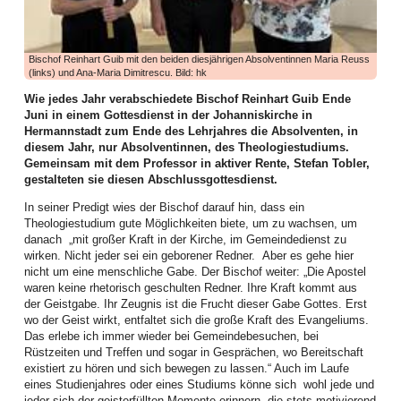
haben tatkräftig angepackt und vieles bewegt. Die Bilanz des ersten
Halbjahres lässt sich auf jeden Fall sehen, wie dies die zahlreichen
Aktivitäten dokumentieren.
Bischof Reinhart Guib mit den beiden diesjährigen Absolventinnen Maria Reuss
Die Frauenarbeit begann mit einem aufgabenreichen Auftakt das neue Jahr:
(links) und Ana-Maria Dimitrescu. Bild: hk
Am zweiten Arbeitswochenende im Januar kamen Frauen aus allen Bezirken
zur Vorbereitung des WGT 2026 im Elimheim in Michelsberg zusammen. Sie
Wie jedes Jahr verabschiedete Bischof Reinhart Guib Ende
folgten der Einladung des Organisatorinnenteams, um Nigeria und seine
Juni in einem Gottesdienst in der Johanniskirche in
Einwohner kennenzulernen, den Bibeltext aus Matthäus 11,28-30 zu
Hermannstadt zum Ende des Lehrjahres die Absolventen, in
vertiefen, die Lieder einzuüben und den Gottesdienst nach der Ordnung der
diesem Jahr, nur Absolventinnen, des Theologiestudiums.
nigerianischen Frauen zu feiern, um gerüstet und informiert in ihre
Gemeinsam mit dem Professor in aktiver Rente, Stefan Tobler,
Gemeinden zurückzukehren.
gestalteten sie diesen Abschlussgottesdienst.
Höhepunkt dieser Landesweiten Werkstatt für WGT-Multiplikatorinnen war ein
In seiner Predigt wies der Bischof darauf hin, dass ein
Zoom-Gespräch mit Priester Emeka Emeakaroha, der sich zu dem Zeitpunkt
Theologiestudium gute Möglichkeiten biete, um zu wachsen, um
in Ihitte befand und sein soziales Projekt in Wort und Bild vorstellte. Die
danach
„mit großer Kraft in der Kirche, im Gemeindedienst zu
Teilnehmerinnen waren zutiefst beeindruckt. Für dieses Krankenhaus, bei
wirken. Nicht jeder sei ein geborener Redner. Aber es gehe hier
dem über 70.000 Menschen aus der Region medizinische Verpflegung
nicht um eine menschliche Gabe. Der Bischof weiter: „Die Apostel
erhalten, und die Schule, wo über 900 Kindern Zugang zu Bildung geboten
waren keine rhetorisch geschulten Redner. Ihre Kraft kommt aus
wird, ist dann auch die Kollekte des WGT in unserer Landeskirche
der Geistgabe. Ihr Zeugnis ist die Frucht dieser Gabe Gottes. Erst
eingehoben worden.
wo der Geist wirkt, entfaltet sich die große Kraft des Evangeliums.
Das erlebe ich immer wieder bei Gemeindebesuchen, bei
Im Februar boten Frauen einen Entspannungsnachmittag an: der Einladung
Rüstzeiten und Treffen und sogar in Gesprächen, wo Bereitschaft
der Mitarbeiterinnen der Frauenarbeit folgten Mitte Februar viel mehr Frauen
existiert zu hören und sich bewegen zu lassen.“ Auch im Laufe
als erwartet. Juliane Topârcean (Hermannstadt) stellte zwei Methoden vor:
eines Studienjahres oder eines Studiums könne sich wohl jede und
PME (progressive Muskelentspannung nach Jacobsen) und Qigong. Die
jeder sich der geisterfüllten Momente erinnern, die stets motivierend