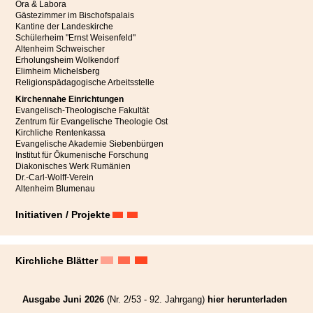
einzige Scheidung gegeben habe – ein Hinweis darauf, wie wirkungsvoll
Ora & Labora
diese Form der erzwungenen Nähe war. Heute ist die Versöhnungskammer
Gästezimmer im Bischofspalais
ein beliebtes Ziel für Besucher und ein eindrucksvolles Zeugnis der
Kantine der Landeskirche
siebenbürgisch-sächsischen Rechts- und Alltagskultur.
Schülerheim "Ernst Weisenfeld"
Altenheim Schweischer
Erholungsheim Wolkendorf
Elimheim Michelsberg
Mitteilungen aus dem
Religionspädagogische Arbeitsstelle
breitgefächerten Angebot der
Kirchennahe Einrichtungen
Evangelisch-Theologische Fakultät
Zentrum für Evangelische Theologie Ost
Frauenarbeit
Kirchliche Rentenkassa
Evangelische Akademie Siebenbürgen
Institut für Ökumenische Forschung
Diakonisches Werk Rumänien
Dr.-Carl-Wolff-Verein
Altenheim Blumenau
Initiativen / Projekte
Kirchliche Blätter
Ausgabe Juni 2026
(Nr. 2/53 - 92. Jahrgang)
hier herunterladen