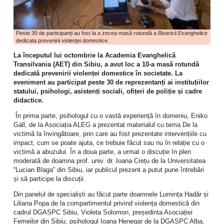
Langfristige Beziehungen, die auch glücklich sind, leben von vielen
Dingen: Vertrauen, Geduld, Humor – und manchmal auch von der
Fähigkeit, sich immer wieder neu zu orientieren. Paare, die viele Jahre
miteinander unterwegs sind, wissen: Liebe ist nicht nur Gefühl. Sie ist
Peste 30 de participanți au fost la a zecea masă rotundă a Bisericii Evanghelice
dedicata prevenirii violenței domestice.
auch Entscheidung, Übung und manchmal sogar Arbeit.
La începutul lui octombrie la Academia Evanghelică
Paare, die ihren Glauben gemeinsam leben und in ihren Alltag integrieren,
Transilvania (AET) din Sibiu, a avut loc a 10-a masă rotundă
berichten häufig von einer besonderen Stabilität und Tiefe in ihrer Beziehung.
dedicată prevenirii violenței domestice în societate. La
Das bedeutet nicht, dass gläubige Paare automatisch konfliktfrei leben oder
eveniment au participat peste 30 de reprezentanți ai instituțiilor
dass Glaube ein Garant für eine perfekte Ehe wäre. Aber er kann eine
statului, psihologi, asistenți sociali, ofițeri de poliție și cadre
Ressource sein – eine Kraftquelle, die Beziehungen trägt, gerade wenn das
didactice.
Leben kompliziert wird.
În prima parte, psihologul cu o vastă experiență în domeniu, Eniko
Mehr als nur Spiritualität: Glaube im gelebten Alltag
Gall, de la Asociația ALEG a prezentat materialul cu tema De la
victimă la învingătoare, prin care au fost prezentate intervențiile cu
Wenn wir von Glauben sprechen, ist mehr als eine private spirituelle
impact, cum se poate ajuta, ce trebuie făcut sau nu în relație cu o
Erfahrung gemeint. Christlicher Glaube hat immer auch mit gelebtem Leben
victimă a abuzului. În a doua parte, a urmat o discuție în plen
zu tun – mit Entscheidungen, mit Verantwortung und mit der Art, wie wir
moderată de doamna prof. univ. dr. Ioana Crețu de la Universitatea
einander begegnen.
“Lucian Blaga” din Sibiu, iar publicul prezent a putut pune întrebări
Martin Luther hat diesen Zusammenhang einmal zugespitzt formuliert: „Bete,
și să participe la discuții.
als ob alles Arbeiten nichts nütze, und arbeite, als ob alles Beten nichts
Din panelul de specialiști au făcut parte doamnele Lumința Hadăr și
nütze.“ Diese Haltung schützt vor zwei Extremen. Sie bewahrt davor,
Liliana Popa de la compartimentul privind violența domestică din
Probleme einfach wegzuspiritualisieren – und sie verhindert gleichzeitig, dass
cadrul DGASPC Sibiu, Violeta Solomon, președinta Asociației
wir glauben, alles allein tragen zu müssen.
Femeilor din Sibiu, psihologul Ioana Henegar de la DGASPC Alba,