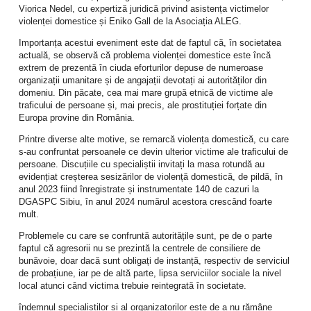
Gerade in Beziehungen kann diese Haltung heilsam sein. Sie verbindet
Viorica Nedel, cu expertiză juridică privind asistența victimelor
Vertrauen mit Verantwortung. Paare dürfen ihre Beziehung Gott anvertrauen –
violenței domestice și Eniko Gall de la Asociația ALEG.
und zugleich aktiv an ihr arbeiten.
Importanța acestui eveniment este dat de faptul că, în societatea
Was Studien über Glauben und Partnerschaft zeigen
actuală, se observă că problema violenței domestice este încă
extrem de prezentă în ciuda eforturilor depuse de numeroase
Tatsächlich gibt es inzwischen auch wissenschaftliche Hinweise darauf, dass
organizații umanitare și de angajații devotați ai autorităților din
gemeinsame Religiosität eine positive Rolle für Beziehungen spielen kann.
domeniu. Din păcate, cea mai mare grupă etnică de victime ale
Langzeitstudien aus der Paarforschung zeigen unter anderem:
traficului de persoane și, mai precis, ale prostituției forțate din
Europa provine din România.
• Paare mit gemeinsamer religiöser Praxis berichten häufiger von höherer
Beziehungszufriedenheit.
Printre diverse alte motive, se remarcă violența domestică, cu care
s-au confruntat persoanele ce devin ulterior victime ale traficului de
• Gemeinsame religiöse Werte können Konflikte moderieren, weil sie eine
persoane. Discuțiile cu specialiștii invitați la masa rotundă au
gemeinsame Orientierung bieten.
evidențiat creșterea sesizărilor de violență domestică, de pildă, în
• Religiöse Gemeinschaften bieten soziale Netzwerke, die Beziehungen
anul 2023 fiind înregistrate și instrumentate 140 de cazuri la
stabilisieren.
DGASPC Sibiu, în anul 2024 numărul acestora crescând foarte
mult.
• Gemeinsame Rituale wie Gebet oder Gottesdienstbesuch fördern
Verbundenheit und
Problemele cu care se confruntă autoritățile sunt, pe de o parte
faptul că agresorii nu se prezintă la centrele de consiliere de
Kommunikation.
bunăvoie, doar dacă sunt obligați de instanță, respectiv de serviciul
de probațiune, iar pe de altă parte, lipsa serviciilor sociale la nivel
So zeigt etwa eine große Untersuchung des National Marriage Project in den
local atunci când victima trebuie reintegrată în societate.
USA, dass Paare, die regelmäßig gemeinsam religiöse Praktiken pflegen,
deutlich häufiger von stabilen und glücklichen Beziehungen berichten als
îndemnul specialiștilor și al organizatorilor este de a nu rămâne