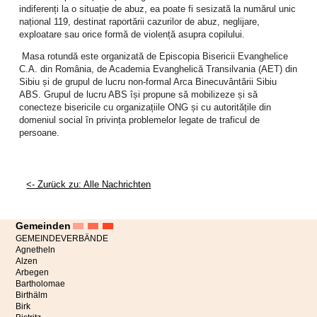
Paare ohne gemeinsame spirituelle Praxis. Auch europäische Studien
indiferenți la o situație de abuz, ea poate fi sesizată la numărul unic
kommen zu ähnlichen Ergebnissen: Nicht der bloße Glaube ist entscheidend,
național 119, destinat raportării cazurilor de abuz, neglijare,
sondern der gemeinsam gelebte Glaube.
exploatare sau orice formă de violență asupra copilului.
Warum gemeinsamer Glaube Beziehungen stärken kann
Masa rotundă este organizată de Episcopia Bisericii Evanghelice
C.A. din România, de Academia Evanghelică Transilvania (AET) din
Aus seelsorgerlicher Perspektive lassen sich mehrere Gründe nennen,
Sibiu și de grupul de lucru non-formal Arca Binecuvântării Sibiu
warum eine gemeinsame Spiritualität für Paare hilfreich sein kann.
ABS. Grupul de lucru ABS își propune să mobilizeze și să
conecteze bisericile cu organizațiile ONG și cu autoritățile din
1. Eine gemeinsame Deutung des Lebens
domeniul social în privința problemelor legate de traficul de
Paare, die glauben, teilen oft eine größere Perspektive. Fragen nach Sinn,
persoane.
Schuld, Vergebung oder Hoffnung werden nicht allein individuell beantwortet,
sondern gemeinsam bedacht. Das schafft eine tiefere Gesprächsebene.
2. Vergebung wird eingeübt
<- Zurück zu: Alle Nachrichten
Keine Beziehung kommt ohne Verletzungen aus. Der christliche Glaube lebt
von der Erfahrung der Vergebung – und er ermutigt dazu, diese Haltung auch
in Beziehungen zu leben. Wer weiß, dass er selbst von Gott getragen und
Gemeinden
angenommen ist, kann oft auch leichter wieder auf den anderen zugehen.
GEMEINDEVERBÄNDE
Agnetheln
3. Rituale geben Halt
Alzen
Arbegen
Rituale strukturieren das Leben. Ein gemeinsames Gebet, ein Segen vor dem
Bartholomae
Schlafengehen oder der regelmäßige Gottesdienstbesuch können kleine
Birthälm
Birk
Ankerpunkte sein, die den Alltag erden. Solche Rituale wirken oft