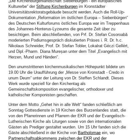
„Die Kirchenburgenlandschaft Siebenbürgen - ein europäisches
Gemeindeleben. Menschen lassen sich immer wieder aufs Neue begeistern,
Kulturerbe“ der
Stiftung Kirchenburgen
im Kronstädter
informiert zu beten und betend zu handeln.
Universitätsrektoratsgebäude besucht werden. Auch die Roll-Up-
Dokumentation „Reformation im östlichen Europa – Siebenbürgen“
Mitte März organisierten die Frauen die jährliche Vertreterinnenversammlung
des Deutschen Kulturforums östliches Europa war im Treppenhaus
und Vorstandswahlen. Diese wurden im Festsaal des Bischofshauses in
des Johannes-Honterus-Lyzeums die gesamte Zeit über zu
Hermannstadt durchgeführt. Der Einladung der Vorstandsfrauen folgten 40
besichtigen. Beim abschließenden, von Prf. Dr. Stefan Cosoroabă
aktive Frauen aus 21 Gemeinden aller Bezirke. Der Gottesdienst zu Beginn
moderierten Podiumsgespräch diskutierten Präses i. R. Dr. h.c.
war der Jahreslosung gewidmet und wurde von vier Diplom-Theologinnen
Nikolaus Schneider, Prof. Dr. Stefan Tobler, Lokalrat Géczi Gellért,
unserer Landeskirche gestaltet. Das Hauptreferat zum Thema Frauenrechte
und Dipl.-Pharm. Diana Mureșan unter dem Titel „Evangelisch mit
hielt Andrei Ciubotaru (Kronstadt), Mitglied im Jugendwerk der EKR.
Herzen, Mund und Händen“.
Inspiriert und informiert gingen die Frauen in die Gruppenarbeit und
Den unumstrittenen kirchenmusikalischen Höhepunkt bildete um
beschäftigten sich intensiv mit diesem umfassenden Thema. Für die
19.00 Uhr die Uraufführung der „Messe von Kronstadt - Credo in
Vorstandswahlen wurden viele starke Frauen als Kandidatinnen
unum Deum“ unter der Leitung von Dr. Steffen Schlandt. Dieses
vorgeschlagen. Nach zehn Jahren intensiver Zusammenarbeit
Werk wurde speziell für den Kirchentag als
verabschiedeten sich Bettina Kenst, Christiane Lorenz und Edith Toth mit
Gemeinschaftskomposition evangelischer, orthodoxer und
dem Versprechen, auch zukünftig punktuell mitzuwirken.
katholischer Komponisten geschaffen.
In den neuen Vorstand wurden Angelika Sara Beer (Neppendorf), Sunhild
Unter dem Motto „Gehet hin in alle Welt“ fanden schließlich am
Galter (Neppendorf), Dietlinde Köber (Bukarest) und Martina Melinda Zey
Sonntag Gottesdienste in 19 Kirchen des Burzenlandes statt, die
(Sächsisch Regen) gewählt. Ihnen stehen weiterhin Henriette Guib
von den Pfarrerinnen und Pfarrern der EKR und der Evangelisch-
(Hermannstadt) als Ehrenvorsitzende und Katharina Borsos (Bistritz) als LK-
Lutherischen Kirche als Liturgen sowie von den internationalen
Mitglied zur Seite.
Gästen als Prediger gestaltet wurden. Um 15 Uhr fanden sich die
In der ersten Vorstandssitzung wurden Sunhild Galter als Vorsitzende und
Gäste abschließend in der Kirche von
Bartholomae
ein, wo
Martina Melinda Zey als Stellvertretende gewählt. „Siehe ich mache alles
Partnerschaftsabkommens zwischen der EKR und der