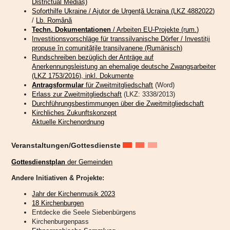
Districtual Mediaș)
Engel eine wichtige Rolle spielen. Ungefähr 300 Mal finden sie in der Heiligen
Soforthilfe Ukraine / Ajutor de Urgență Ucraina (LKZ 4882022)
Schrift Erwähnung, wie Pfarrer Welther zu berichten wusste. Für den
/
Lb. Română
Abschluss des gut besuchten Gottesdienstes hatte die Engelsprojektgruppe
Techn. Dokumentationen
/ Arbeiten EU-Projekte (rum.)
noch ein Lied – natürlich zu den Engeln – einstudiert. Um die musikalische
Investitionsvorschläge für transsilvanische Dörfer / Investiții
Umrahmung kümmerte sich Theo Halmen.
propuse în comunitățile transilvanene (Rumänisch)
Rundschreiben bezüglich der Anträge auf
In einer weiteren feierlichen Zeremonie im Gemeindehaus, gefolgt von
Anerkennungsleistung an ehemalige deutsche Zwangsarbeiter
Mittagessen und Hanklich, zu der alle Hetzeldorfer eingeladen waren,
(LKZ 1753/2016), inkl. Dokumente
bedankten sich die beiden Initiatorinnen Katharina Schmidt und Renate
Antragsformular
für Zweitmitgliedschaft
(Word)
Heilmann bei allen, die an diesem Projekt der Kirche mit Engelsgeflüster
Erlass zur Zweitmitgliedschaft
(LKZ: 3338/2013)
mitgewirkt haben.
Durchführungsbestimmungen über die Zweitmitgliedschaft
Hans Koeniges
Kirchliches Zukunftskonzept
Aktuelle Kirchenordnung
Wo Musik Heimat hörbar macht: Ein
Veranstaltungen/Gottesdienste
außergewöhnlicher
Gottesdienstplan
der Gemeinden
Bläsergottesdienst und eine
Andere Initiativen & Projekte:
besondere Begegnung in
Jahr der Kirchenmusik 2023
18 Kirchenburgen
Petersberg
Entdecke die Seele Siebenbürgens
Kirchenburgenpass