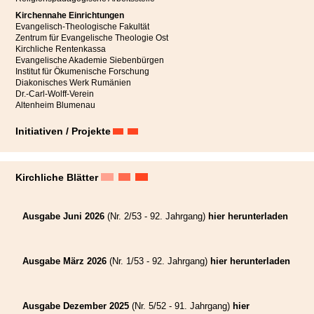
Kirchennahe Einrichtungen
Evangelisch-Theologische Fakultät
Zentrum für Evangelische Theologie Ost
Kirchliche Rentenkassa
Evangelische Akademie Siebenbürgen
Institut für Ökumenische Forschung
Diakonisches Werk Rumänien
Dr.-Carl-Wolff-Verein
Altenheim Blumenau
Initiativen / Projekte
Kirchliche Blätter
Ausgabe Juni 2026
(Nr. 2/53 - 92. Jahrgang)
hier herunterladen
„Endlich sind die Engel an ihrem Platz,“
freut sich die Initiatorin
Katharina Schmidt in ihrer Rede in der Bergkirche Mitte Juli in
Hetzeldorf anlässlich eines feierlichen Gottesdienstes zur Fertigstellung
Ausgabe März 2026
(Nr. 1/53 - 92. Jahrgang)
hier herunterladen
dieses besonderen Projekts.
Die Kirche auf dem Hetzeldorfer Friedhof wurde dank zahlreicher Spenden in
Ausgabe Dezember 2025
(Nr. 5/52 - 91. Jahrgang)
hier
den Jahren 2021 bis 2023 umfassend renoviert und danach feierlich wieder