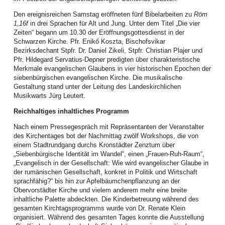
überwältigende Resonanz und die vielen Rückmeldungen interessierter
Frauen sprengte den geplanten Rahmen.
Den ereignisreichen Samstag eröffneten fünf Bibelarbeiten zu
Röm
1,16f
in drei Sprachen für Alt und Jung. Unter dem Titel „Die vier
So musste kurzfristig vom Terrassensaal der EAS in den Großen Saal der
Zeiten“ begann um 10.30 der Eröffnungsgottesdienst in der
EAS umdisponiert und die Anmeldeliste frühzeitig geschlossen werden. Die
Schwarzen Kirche. Pfr. Enikő Koszta, Bischofsvikar
gute Stimmung und der wirksame Effekt der vorgestellten Methoden weckte
Bezirksdechant Stpfr. Dr. Daniel Zikeli, Stpfr. Christian Plajer und
in den Teilnehmerinnen den Wunsch nach mindestens einem
Pfr. Hildegard Servatius-Depner predigten über charakteristische
Nachfolgetreffen noch in diesem Jahr.
Merkmale evangelischen Glaubens in vier historischen Epochen der
siebenbürgischen evangelischen Kirche. Die musikalische
Frauen setzten sich aktiv für den Weltgebetstag ein: Der Monat Februar war
Gestaltung stand unter der Leitung des Landeskirchlichen
von vielen Vorbereitungen geprägt. Studientage und Informationsnachmittage
Musikwarts Jürg Leutert.
wurden organisiert, die Lieder in Chorproben, Kindergottesdiensten und
Jungschartreffen eingeübt, der Bibeltext an Gemeindenachmittagen und in
Reichhaltiges inhaltliches Programm
Bibelkreisen vertieft.
Nach einem Pressegespräch mit Repräsentanten der Veranstalter
Frauen luden im März ein: Kommt, feiert mit uns den Weltgebetstag.
des Kirchentages bot der Nachmittag zwölf Workshops, die von
„Kommt! Bringt eure Last.“ - dieser Einladung des Weltgebetstags, der von
einem Stadtrundgang durchs Kronstädter Zenztum über
Christinnen aus Nigeria ausgetragen wurde, folgten zahlreiche
„Siebenbürgische Identität im Wandel“, einen „Frauen-Ruh-Raum“,
Gemeindeglieder und ökumenische Gäste aus 50 verschiedenen
„Evangelisch in der Gesellschaft: Wie wird evangelischer Glaube in
Ortschaften. In 17 Ortschaften wurden 20 WGT-Gottesdienste gefeiert, zwölf
der rumänischen Gesellschaft, konkret in Politik und Wirtschaft
davon am Stichtag, dem 6. März 2026, einer Online (Petroschen). Auch die
sprachfähig?“ bis hin zur Apfelbäumchenpflanzung an der
Angestellten des LK feierten in diesem Jahr im Festsaal des Bischofshauses
Obervorstädter Kirche und vielem anderem mehr eine breite
mit. 63 Kinder nahmen an den fünf angebotenen Kindergottesdiensten teil,
inhaltliche Palette abdeckten. Die Kinderbetreuung während des
zudem wurde in der Kunstschule in Hermannstadt auch mit Schülern gefeiert.
gesamten Kirchtagsprogramms wurde von Dr. Renate Klein
Das soziale Projekt beeindruckte alle, die gesamte Spendensumme stellt
organisiert. Während des gesamten Tages konnte die Ausstellung
eine Rekordkollekte dar. Der Weltgebetstag ist ein Höhepunkt im