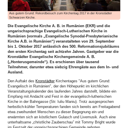
haben tatkräftig angepackt und vieles bewegt. Die Bilanz des ersten
Halbjahres lässt sich auf jeden Fall sehen, wie dies die zahlreichen
Aktivitäten dokumentieren.
Aus gutem Grund: Rekordbesuch zum Kirchentag 2017 in der Kronstädter
Schwarzen Kirche.
Die Frauenarbeit begann mit einem aufgabenreichen Auftakt das neue Jahr:
Am zweiten Arbeitswochenende im Januar kamen Frauen aus allen Bezirken
Die Evangelische Kirche A. B. in Rumänien (EKR) und die
zur Vorbereitung des WGT 2026 im Elimheim in Michelsberg zusammen. Sie
ungarischsprachige Evangelisch-Lutherischen Kirche in
folgten der Einladung des Organisatorinnenteams, um Nigeria und seine
Rumänien (vormals „Evangelische Synodal-Presbyterianische
Einwohner kennenzulernen, den Bibeltext aus Matthäus 11,28-30 zu
Kirche A.B. in Rumänien“) veranstalteten von 29. September
vertiefen, die Lieder einzuüben und den Gottesdienst nach der Ordnung der
bis 1. Oktober 2017 anlässlich des 500. Reformationsjubiläums
nigerianischen Frauen zu feiern, um gerüstet und informiert in ihre
den ersten Kirchentag seit achtzehn Jahren. Gastgeber war die
Gemeinden zurückzukehren.
Kronstädter Evangelische Kirchengemeinde A. B.
(„Honterusgemeinde“). Es erschienen über tausend
Höhepunkt dieser Landesweiten Werkstatt für WGT-Multiplikatorinnen war ein
Teilnehmer, darunter etwa siebzig Ehrengäste aus dem In- und
Zoom-Gespräch mit Priester Emeka Emeakaroha, der sich zu dem Zeitpunkt
Ausland.
in Ihitte befand und sein soziales Projekt in Wort und Bild vorstellte. Die
Teilnehmerinnen waren zutiefst beeindruckt. Für dieses Krankenhaus, bei
Den Auftakt des
Kronstädter
Kirchentages "Aus gutem Grund:
dem über 70.000 Menschen aus der Region medizinische Verpflegung
Evangelisch in Rumänien", der den Höhepunkt im kirchlichen
erhalten, und die Schule, wo über 900 Kindern Zugang zu Bildung geboten
Veranstaltungskalender des laufenden Jahres darstellt, bildete ein
wird, ist dann auch die Kollekte des WGT in unserer Landeskirche
Empfang mit Andacht und Fest in der evangelisch-lutherischen
eingehoben worden.
Kirche in der Bahngasse (Str. Iuliu Maniu). Trotz ausgesprochen
herbstlich-kühler Temperaturen fanden sich bereits am Freitagabend
Im Februar boten Frauen einen Entspannungsnachmittag an: der Einladung
etwa zweihundert Menschen zu dieser Begegnung ein und
der Mitarbeiterinnen der Frauenarbeit folgten Mitte Februar viel mehr Frauen
erwärmten sich an köstlichem Gulasch und Livemusik. Auch eine
als erwartet. Juliane Topârcean (Hermannstadt) stellte zwei Methoden vor:
unterhaltsame „christliche Zauberschau” mit Tommy Bright wurde
PME (progressive Muskelentspannung nach Jacobsen) und Qigong. Die
im Festzelt der ungarischsprachigen Gemeinde geboten.