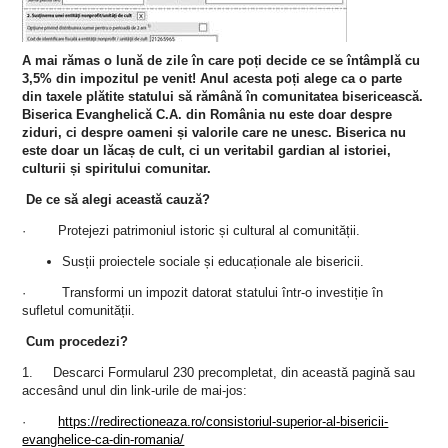
A mai rămas o lun
ă de zile în care poți decide ce se întâmplă cu
3,5% din impozitul pe venit!
Anul acesta poți alege ca o parte
din taxele plătite statului să rămână în comunitatea bisericească.
Biserica Evanghelică C.A. din România nu este doar despre
ziduri, ci despre oameni și valorile care ne unesc. Biserica nu
este doar un lăcaș de cult, ci un veritabil gardian al istoriei,
culturii și spiritului comunitar.
De ce să alegi această cauză?
· Protejezi patrimoniul istoric și cultural al comunității.
Susții proiectele sociale și educaționale ale bisericii.
· Transformi un impozit datorat statului într-o investiție în
sufletul comunității.
Cum procedezi?
1. Descarci Formularul 230 precompletat, din această pagină sau
accesând unul din link-urile de mai-jos:
·
https://redirectioneaza.ro/consistoriul-superior-al-bisericii-
evanghelice-ca-din-romania/