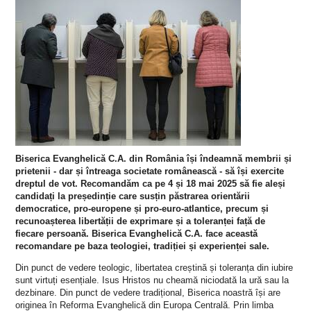
Biserica Evanghelică C.A. din România își îndeamnă membrii și
prietenii - dar și întreaga societate românească - să își exercite
dreptul de vot. Recomandăm ca pe 4 și 18 mai 2025 să fie aleși
candidați la președinție care susțin păstrarea orientării
democratice, pro-europene și pro-euro-atlantice, precum și
recunoașterea libertății de exprimare și a toleranței față de
fiecare persoană. Biserica Evanghelică C.A. face această
recomandare pe baza teologiei, tradiției și experienței sale.
Din punct de vedere teologic, libertatea creștină și toleranța din iubire
sunt virtuți esențiale. Isus Hristos nu cheamă niciodată la ură sau la
dezbinare. Din punct de vedere tradițional, Biserica noastră își are
originea în Reforma Evanghelică din Europa Centrală. Prin limba