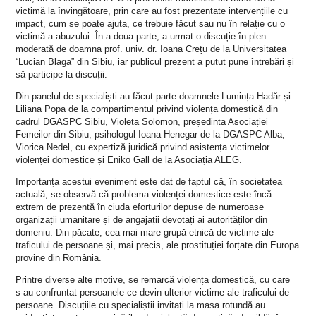
victimă la învingătoare, prin care au fost prezentate intervențiile cu
impact, cum se poate ajuta, ce trebuie făcut sau nu în relație cu o
victimă a abuzului. În a doua parte, a urmat o discuție în plen
moderată de doamna prof. univ. dr. Ioana Crețu de la Universitatea
“Lucian Blaga” din Sibiu, iar publicul prezent a putut pune întrebări și
să participe la discuții.
Din panelul de specialiști au făcut parte doamnele Lumința Hadăr și
Liliana Popa de la compartimentul privind violența domestică din
cadrul DGASPC Sibiu, Violeta Solomon, președinta Asociației
Femeilor din Sibiu, psihologul Ioana Henegar de la DGASPC Alba,
Viorica Nedel, cu expertiză juridică privind asistența victimelor
violenței domestice și Eniko Gall de la Asociația ALEG.
Importanța acestui eveniment este dat de faptul că, în societatea
actuală, se observă că problema violenței domestice este încă
extrem de prezentă în ciuda eforturilor depuse de numeroase
organizații umanitare și de angajații devotați ai autorităților din
domeniu. Din păcate, cea mai mare grupă etnică de victime ale
traficului de persoane și, mai precis, ale prostituției forțate din Europa
provine din România.
Printre diverse alte motive, se remarcă violența domestică, cu care
s-au confruntat persoanele ce devin ulterior victime ale traficului de
persoane. Discuțiile cu specialiștii invitați la masa rotundă au