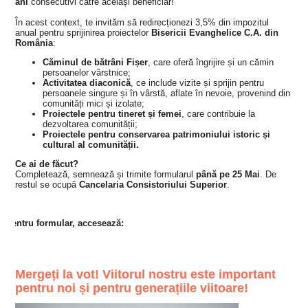
ani
consecutivi către același beneficiar!
În acest context, te invităm să redirecționezi 3,5% din impozitul
anual pentru sprijinirea proiectelor
Bisericii Evanghelice C.A. din
România
:
Căminul de bătrâni Fișer
, care oferă îngrijire și un cămin
persoanelor vârstnice;
Activitatea diaconică
, ce include vizite și sprijin pentru
persoanele singure și în vârstă, aflate în nevoie, provenind din
comunități mici și izolate;
Proiectele pentru tineret și femei
, care contribuie la
dezvoltarea comunității;
Proiectele pentru conservarea patrimoniului istoric și
cultural al comunității.
Ce ai de făcut?
Completează, semnează și trimite formularul
până pe 25 Mai
. De
restul se ocupă
Cancelaria Consistoriului Superior
.
Pentru formular, accesează:
Mergeți la vot! Viitorul nostru este important
pentru noi și pentru generațiile viitoare!