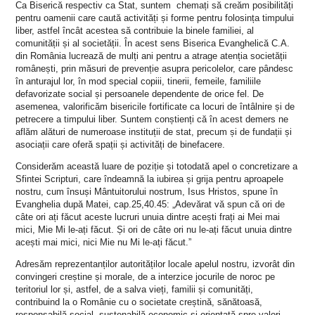
Ca Biserică respectiv ca Stat, suntem chemați să creăm posibilități
pentru oamenii care caută activități și forme pentru folosința timpului
liber, astfel încât acestea să contribuie la binele familiei, al
comunității și al societății. În acest sens Biserica Evanghelică C.A.
din România lucrează de mulți ani pentru a atrage atenția societății
românești, prin măsuri de prevenție asupra pericolelor, care pândesc
în anturajul lor, în mod special copiii, tinerii, femeile, familiile
defavorizate social și persoanele dependente de orice fel. De
asemenea, valorificăm bisericile fortificate ca locuri de întâlnire și de
petrecere a timpului liber. Suntem conștienți că în acest demers ne
aflăm alături de numeroase instituții de stat, precum și de fundații și
asociații care oferă spații și activități de binefacere.
Considerăm această luare de poziție și totodată apel o concretizare a
Sfintei Scripturi, care îndeamnă la iubirea și grija pentru aproapele
nostru, cum însuși Mântuitorului nostrum, Isus Hristos, spune în
Evanghelia după Matei, cap.25,40.45: „Adevărat vă spun că ori de
câte ori ați făcut aceste lucruri unuia dintre acești frați ai Mei mai
mici, Mie Mi le-ați făcut. Și ori de câte ori nu le-ați făcut unuia dintre
acești mai mici, nici Mie nu Mi le-ați făcut.”
Adresăm reprezentanților autorităților locale apelul nostru, izvorât din
convingeri creștine și morale, de a interzice jocurile de noroc pe
teritoriul lor și, astfel, de a salva vieți, familii și comunități,
contribuind la o Românie cu o societate creștină, sănătoasă,
responsabilă social, sustenabilă economic și orientată spre valori