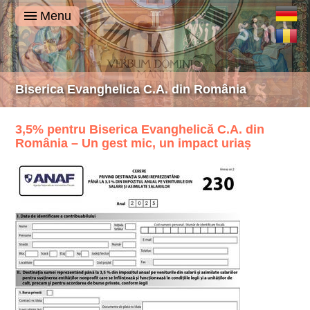
Deutsch
Menu
Română
Biserica Evanghelica C.A. din România
3,5% pentru Biserica Evanghelică C.A. din
România – Un gest mic, un impact uriaș