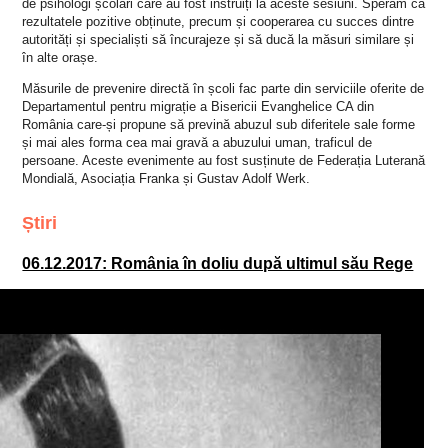
de psihologi școlari care au fost instruiți la aceste sesiuni. Sperăm ca
rezultatele pozitive obținute, precum și cooperarea cu succes dintre
autorități și specialiști să încurajeze și să ducă la măsuri similare și
în alte orașe.
Măsurile de prevenire directă în școli fac parte din serviciile oferite de
Departamentul pentru migrație a Bisericii Evanghelice CA din
România care-și propune să prevină abuzul sub diferitele sale forme
și mai ales forma cea mai gravă a abuzului uman, traficul de
persoane. Aceste evenimente au fost susținute de Federația Luterană
Mondială, Asociația Franka și Gustav Adolf Werk.
Știri
06.12.2017: România în doliu după ultimul său Rege