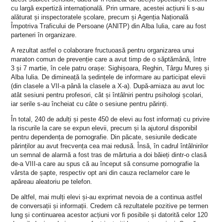
cu largă expertiză internațională. Prin urmare, acestei acțiuni li s-au
alăturat și inspectoratele școlare, precum și Agenția Națională
Împotriva Traficului de Persoane (ANITP) din Alba Iulia, care au fost
parteneri în organizare.
A rezultat astfel o colaborare fructuoasă pentru organizarea unui
maraton comun de prevenție care a avut timp de o săptămână, între
3 și 7 martie, în cele patru orașe: Sighișoara, Reghin, Târgu Mureș și
Alba Iulia.
De dimineață la ședințele de informare au participat elevii
(din clasele a VII-a până la clasele a X-a). După-amiaza au avut loc
atât sesiuni pentru profesori, cât și întâlniri pentru psihologi școlari,
iar serile s-au încheiat cu câte o sesiune pentru părinți.
În total, 240 de adulți și peste 450 de elevi au fost informați cu privire
la riscurile la care se expun elevii, precum și la ajutorul disponibil
pentru dependența de pornografie. Din păcate, sesiunile dedicate
părinților au avut frecvența cea mai redusă. Însă, în cadrul întâlnirilor
un semnal de alarmă a fost tras de mărturia a doi băieți dintr-o clasă
de-a VIII-a care au spus că au început să consume pornografie la
vârsta de șapte, respectiv opt ani din cauza reclamelor care le
apăreau aleatoriu pe telefon.
De altfel, mai mulți elevi și-au exprimat nevoia de a continua astfel
de conversații și informații. Credem că rezultatele pozitive pe termen
lung și continuarea acestor acțiuni vor fi posibile și datorită celor 120