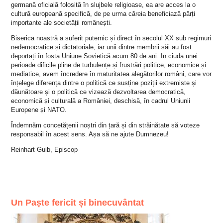
germană oficială folosită în slujbele religioase, ea are acces la o
cultură europeană specifică, de pe urma căreia beneficiază părți
importante ale societății românești.
Biserica noastră a suferit puternic și direct în secolul XX sub regimuri
nedemocratice și dictatoriale, iar unii dintre membrii săi au fost
deportați în fosta Uniune Sovietică acum 80 de ani. In ciuda unei
perioade dificile pline de turbulențe și frustrări politice, economice și
mediatice, avem încredere în maturitatea alegătorilor români, care vor
înțelege diferența dintre o politică ce susține poziții extremiste și
dăunătoare și o politică ce vizează dezvoltarea democratică,
economică și culturală a României, deschisă, în cadrul Uniunii
Europene și NATO.
Îndemnăm concetățenii noștri din țară și din străinătate să voteze
responsabil în acest sens. Așa să ne ajute Dumnezeu!
Reinhart Guib, Episcop
Un Paște fericit și binecuvântat