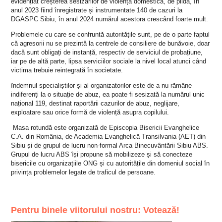
evidențiat creșterea sesizărilor de violență domestică, de pildă, în
anul 2023 fiind înregistrate și instrumentate 140 de cazuri la
DGASPC Sibiu, în anul 2024 numărul acestora crescând foarte mult.
Problemele cu care se confruntă autoritățile sunt, pe de o parte faptul
că agresorii nu se prezintă la centrele de consiliere de bunăvoie, doar
dacă sunt obligați de instanță, respectiv de serviciul de probațiune,
iar pe de altă parte, lipsa serviciilor sociale la nivel local atunci când
victima trebuie reintegrată în societate.
îndemnul specialiștilor și al organizatorilor este de a nu rămâne
indiferenți la o situație de abuz, ea poate fi sesizată la numărul unic
național 119, destinat raportării cazurilor de abuz, neglijare,
exploatare sau orice formă de violență asupra copilului.
Masa rotundă este organizată de Episcopia Bisericii Evanghelice
C.A. din România, de Academia Evanghelică Transilvania (AET) din
Sibiu și de grupul de lucru non-formal Arca Binecuvântării Sibiu ABS.
Grupul de lucru ABS își propune să mobilizeze și să conecteze
bisericile cu organizațiile ONG și cu autoritățile din domeniul social în
privința problemelor legate de traficul de persoane.
Pentru binele viitorului nostru: Votează!