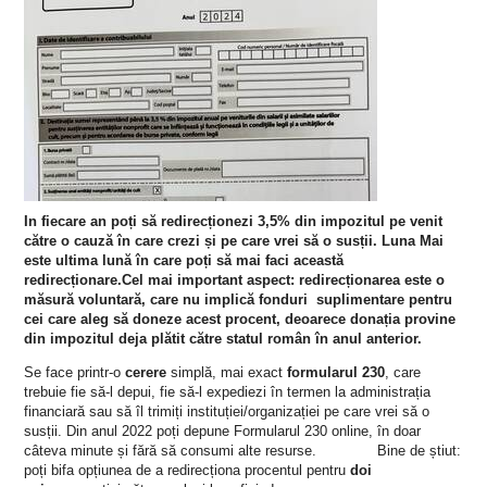
In fiecare an poți să redirecționezi 3,5% din impozitul pe venit
către o cauză în care crezi și pe care vrei să o susții. Luna Mai
este ultima lună în care poți să mai faci această
redirecționare.
Cel mai important aspect: redirecționarea este o
măsură voluntară, care nu implică fonduri
suplimentare pentru
cei care aleg să doneze acest procent, deoarece donația provine
din impozitul deja plătit către statul român în anul anterior.
Se face printr-o
cerere
simplă, mai exact
formularul 230
, care
trebuie fie să-l depui, fie să-l expediezi în termen la administrația
financiară sau să îl trimiți instituției/organizației pe care vrei să o
susții. Din anul 2022 poți depune Formularul 230 online, în doar
câteva minute și fără să consumi alte resurse.
Bine de știut:
poți bifa opțiunea de a redirecționa procentul pentru
doi