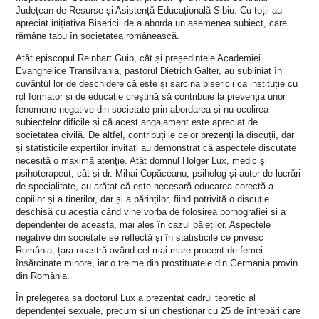
Județean de Resurse și Asistență Educațională Sibiu. Cu toții au
apreciat inițiativa Bisericii de a aborda un asemenea subiect, care
rămâne tabu în societatea românească.
Atât episcopul Reinhart Guib, cât și președintele Academiei
Evanghelice Transilvania, pastorul Dietrich Galter, au subliniat în
cuvântul lor de deschidere că este și sarcina bisericii ca instituție cu
rol formator și de educație creștină să contribuie la prevenția unor
fenomene negative din societate prin abordarea și nu ocolirea
subiectelor dificile și că acest angajament este apreciat de
societatea civilă. De altfel, contribuțiile celor prezenți la discuții, dar
și statisticile experților invitați au demonstrat că aspectele discutate
necesită o maximă atenție. Atât domnul Holger Lux, medic și
psihoterapeut, cât și dr. Mihai Copăceanu, psiholog și autor de lucrări
de specialitate, au arătat că este necesară educarea corectă a
copiilor și a tinerilor, dar și a părinților, fiind potrivită o discuție
deschisă cu aceștia când vine vorba de folosirea pornografiei și a
dependenței de aceasta, mai ales în cazul băieților. Aspectele
negative din societate se reflectă și în statisticile ce privesc
România, țara noastră având cel mai mare procent de femei
însărcinate minore, iar o treime din prostituatele din Germania provin
din România.
În prelegerea sa doctorul Lux a prezentat cadrul teoretic al
dependenței sexuale, precum și un chestionar cu 25 de întrebări care