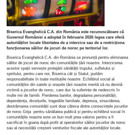
Biserica Evanghelică C.A. din România este recunoscătoare că
Guvernul României a adoptat în februarie 2026 legea care oferă
autorităților locale libertatea de a interzice sau de a restricționa
funcționarea sălilor de jocuri de noroc pe teritoriul lor.
Biserica Evanghelică C.A. din România se pronunță pentru eliminarea
sălilor de jocuri de noroc din comunitățile țării noastre. Interzicerea
acestor spații servește protejării sănătății trupului, sufletului și
spiritului, pentru care noi, Biserica cât și Statul, purtăm
responsabilitate în toate instituțiile noastre. Echilibrul social al
comunităților din satele și orașele țării noastre merită să nu devină
victimă a jocurilor de noroc, care duc la suferințe de nedescris în
multe mii de familii. Pierderea banilor, degradarea personalității,
dependența, divorțurile, tragediile familiale, depresia, sinuciderea,
destrămarea comunității sunt doar câteva dintre consecințele jocurilor
de noroc.Grija pentru sănătatea publică și pentru echilibrul social în
comunitățile noastre este un bun mult prea valoros pentru a fi
sacrificat în goana după profit al operatorilor sălilor jocurilor de noroc
sau al necesității creșterii veniturilor fiscale ale autorităților locale.