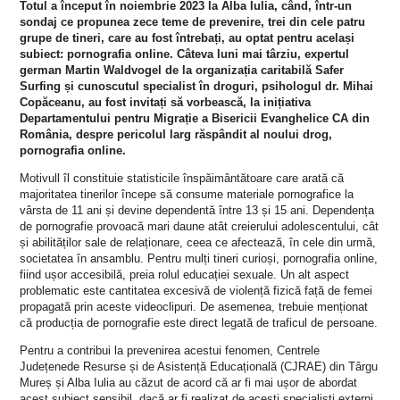
Totul a început în noiembrie 2023 la Alba Iulia, când, într-un
sondaj ce propunea zece teme de prevenire, trei din cele patru
grupe de tineri, care au fost întrebați, au optat pentru același
subiect: pornografia online. Câteva luni mai târziu, expertul
german Martin Waldvogel de la organizația caritabilă Safer
Surfing și cunoscutul specialist în droguri, psihologul dr. Mihai
Copăceanu, au fost invitați să vorbească, la inițiativa
Departamentului pentru Migrație a Bisericii Evanghelice CA din
România, despre pericolul larg răspândit al noului drog,
pornografia online.
Motivull îl constituie statisticile înspăimântătoare care arată că
majoritatea tinerilor începe să consume materiale pornografice la
vârsta de 11 ani și devine dependentă între 13 și 15 ani.
Dependența
de pornografie provoacă mari daune atât creierului adolescentului, cât
și abilităților sale de relaționare, ceea ce afectează, în cele din urmă,
societatea în ansamblu. Pentru mulți tineri curioși, pornografia online,
fiind ușor accesibilă, preia rolul educației sexuale. Un alt aspect
problematic este cantitatea excesivă de violență fizică față de femei
propagată
prin aceste
videoclipuri. De asemenea, trebuie menționat
că producția de pornografie este direct legată de traficul de persoane.
Pentru a contribui la prevenirea acestui fenomen, Centrele
Județenede Resurse și de Asistență Educațională (CJRAE) din Târgu
Mureș și Alba Iulia au căzut de acord că ar fi mai ușor de abordat
acest subiect sensibil, dacă ar fi realizat de acești specialiști externi