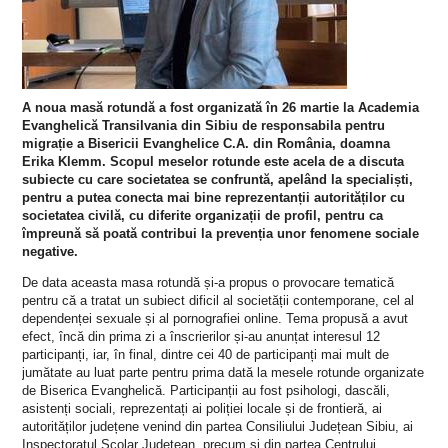
A noua masă rotundă a fost organizată în 26 martie la Academia
Evanghelică Transilvania din Sibiu de responsabila pentru
migrație a Bisericii Evanghelice C.A. din România, doamna
Erika Klemm. Scopul meselor rotunde este acela de a discuta
subiecte cu care societatea se confruntă, apelând la specialiști,
pentru a putea conecta mai bine reprezentanții autorităților cu
societatea civilă, cu diferite organizații de profil, pentru ca
împreună să poată contribui la prevenția unor fenomene sociale
negative.
De data aceasta masa rotundă și-a propus o provocare tematică
pentru că a tratat un subiect dificil al societății contemporane, cel al
dependenței sexuale și al pornografiei online. Tema propusă a avut
efect, încă din prima zi a înscrierilor și-au anunțat interesul 12
participanți, iar, în final, dintre cei 40 de participanți mai mult de
jumătate au luat parte pentru prima dată la mesele rotunde organizate
de Biserica Evanghelică. Participanții au fost psihologi, dascăli,
asistenți sociali, reprezentați ai poliției locale și de frontieră, ai
autorităților județene venind din partea Consiliului Județean Sibiu, ai
Inspectoratul Școlar Județean, precum și din partea Centrului