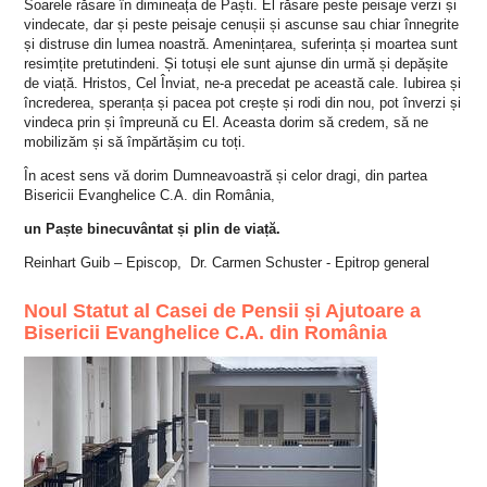
Soarele răsare în dimineața de Paști. El răsare peste peisaje verzi și
vindecate, dar și peste peisaje cenușii și ascunse sau chiar înnegrite
și distruse din lumea noastră. Amenințarea, suferința și moartea sunt
resimțite pretutindeni. Și totuși ele sunt ajunse din urmă și depășite
de viață. Hristos, Cel Înviat, ne-a precedat pe această cale. Iubirea și
încrederea, speranța și pacea pot crește și rodi din nou, pot înverzi și
vindeca prin și împreună cu El. Aceasta dorim să credem, să ne
mobilizăm și să împărtășim cu toți.
În acest sens vă dorim Dumneavoastră și celor dragi, din partea
Bisericii Evanghelice C.A. din România,
un Paște binecuvântat și plin de viață.
Reinhart Guib – Episcop,
Dr. Carmen Schuster - Epitrop general
Noul Statut al Casei de Pensii și Ajutoare a
Bisericii Evanghelice C.A. din România