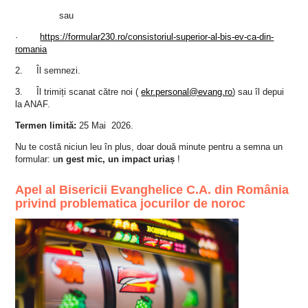
sau
·
https://formular230.ro/consistoriul-superior-al-bis-ev-ca-din-
romania
2. Îl semnezi.
3. Îl trimiți scanat către noi (
ekr.personal@evang.ro
) sau îl depui
la ANAF.
Termen limită:
25 Mai 2026.
Nu te costă niciun leu în plus, doar două minute pentru a semna un
formular: u
n gest mic, un impact uriaș
!
Apel al Bisericii Evanghelice C.A. din România
privind problematica jocurilor de noroc