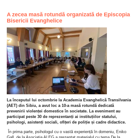
A zecea masă rotundă organizată de Episcopia
Bisericii Evanghelice
La începutul lui octombrie la Academia Evanghelică Transilvania
(AET) din Sibiu, a avut loc a 10-a masă rotundă dedicată
prevenirii violenței domestice în societate. La eveniment au
participat peste 30 de reprezentanți ai instituțiilor statului,
psihologi, asistenți sociali, ofițeri de poliție și cadre didactice.
În prima parte, psihologul cu o vastă experiență în domeniu, Eniko
Gall, de la Asociația ALEG a prezentat materialul cu tema De la