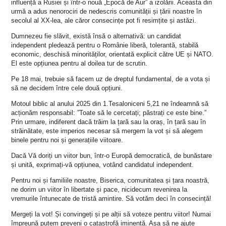
influență a Rusiei și într-o nouă „Epocă de Aur” a izolării. Aceasta din
urmă a adus nenorociri de nedescris comunității și țării noastre în
secolul al XX-lea, ale căror consecințe pot fi resimțite și astăzi.
Dumnezeu fie slăvit, există însă o alternativă: un candidat
independent pledează pentru o Românie liberă, tolerantă, stabilă
economic, deschisă minorităților, orientată explicit către UE și NATO.
El este opțiunea pentru al doilea tur de scrutin.
Pe 18 mai, trebuie să facem uz de dreptul fundamental, de a vota și
să ne decidem între cele două opțiuni.
Motoul biblic al anului 2025 din 1.Tesaloniceni 5,21 ne îndeamnă să
acționăm responsabil: ”Toate să le cercetați; păstrați ce este bine.”
Prin urmare, indiferent dacă trăim la țară sau la oraș, în țară sau în
străinătate, este imperios necesar să mergem la vot și să alegem
binele pentru noi și generațiile viitoare.
Dacă Vă doriți un viitor bun, într-o Europă democratică, de bunăstare
și unită, exprimați-vă opțiunea, votând candidatul independent.
Pentru noi și familiile noastre, Biserica, comunitatea și țara noastră,
ne dorim un viitor în libertate și pace, nicidecum revenirea la
vremurile întunecate de tristă amintire. Să votăm deci în consecință!
Mergeți la vot! Și convingeți și pe alții să voteze pentru viitor! Numai
împreună putem preveni o catastrofă iminentă. Așa să ne ajute