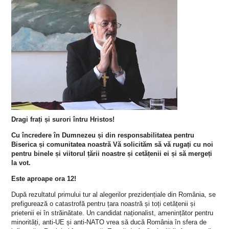
Dragi frați și surori întru Hristos!
Cu încredere în Dumnezeu și din responsabilitatea pentru
Biserica și comunitatea noastră Vă solicităm să vă rugați cu noi
pentru binele și viitorul țării noastre și cetățenii ei și să mergeți
la vot.
Este aproape ora 12!
După rezultatul primului tur al alegerilor prezidențiale din România, se
prefigurează o catastrofă pentru țara noastră și toți cetățenii și
prietenii ei în străinătate. Un candidat naționalist, amenințător pentru
minorități, anti-UE și anti-NATO vrea să ducă România în sfera de