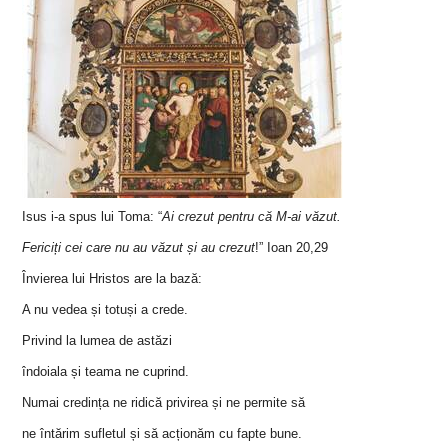
Isus i-a spus lui Toma: “
Ai crezut pentru că M-ai văzut.
Fericiți cei care nu au văzut și au crezut
!”
Ioan 20,29
Învierea lui Hristos are la bază:
A nu vedea și totuși a crede.
Privind la lumea de astăzi
î
ndoiala și teama ne cuprind.
Numai credința ne ridică privirea și ne permite să
ne întărim sufletul și să acționăm cu fapte bune.