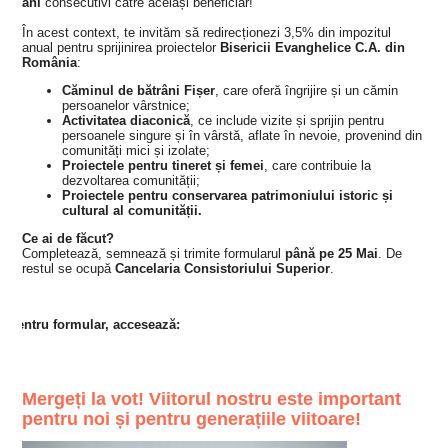
ani
consecutivi către același beneficiar!
În acest context, te invităm să redirecționezi 3,5% din impozitul
anual pentru sprijinirea proiectelor
Bisericii Evanghelice C.A. din
România
:
Căminul de bătrâni Fișer
, care oferă îngrijire și un cămin
persoanelor vârstnice;
Activitatea diaconică
, ce include vizite și sprijin pentru
persoanele singure și în vârstă, aflate în nevoie, provenind din
comunități mici și izolate;
Proiectele pentru tineret și femei
, care contribuie la
dezvoltarea comunității;
Proiectele pentru conservarea patrimoniului istoric și
cultural al comunității.
Ce ai de făcut?
Completează, semnează și trimite formularul
până pe 25 Mai
. De
restul se ocupă
Cancelaria Consistoriului Superior
.
Pentru formular, accesează:
Mergeți la vot! Viitorul nostru este important
pentru noi și pentru generațiile viitoare!