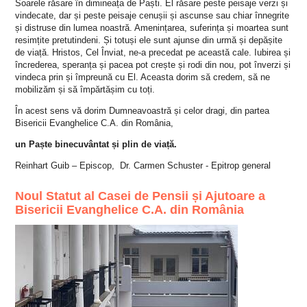
Soarele răsare în dimineața de Paști. El răsare peste peisaje verzi și
vindecate, dar și peste peisaje cenușii și ascunse sau chiar înnegrite
și distruse din lumea noastră. Amenințarea, suferința și moartea sunt
resimțite pretutindeni. Și totuși ele sunt ajunse din urmă și depășite
de viață. Hristos, Cel Înviat, ne-a precedat pe această cale. Iubirea și
încrederea, speranța și pacea pot crește și rodi din nou, pot înverzi și
vindeca prin și împreună cu El. Aceasta dorim să credem, să ne
mobilizăm și să împărtășim cu toți.
În acest sens vă dorim Dumneavoastră și celor dragi, din partea
Bisericii Evanghelice C.A. din România,
un Paște binecuvântat și plin de viață.
Reinhart Guib – Episcop,
Dr. Carmen Schuster - Epitrop general
Noul Statut al Casei de Pensii și Ajutoare a
Bisericii Evanghelice C.A. din România