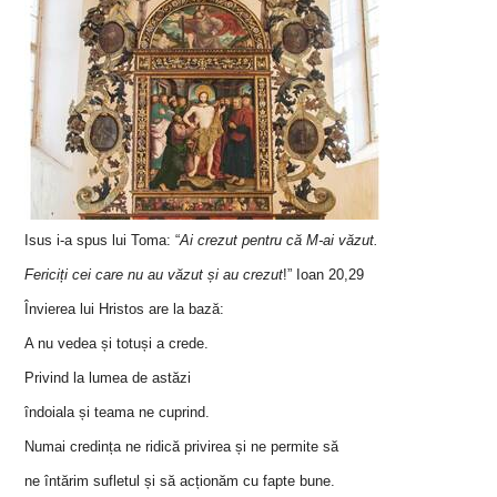
Isus i-a spus lui Toma: “
Ai crezut pentru că M-ai văzut.
Fericiți cei care nu au văzut și au crezut
!”
Ioan 20,29
Învierea lui Hristos are la bază:
A nu vedea și totuși a crede.
Privind la lumea de astăzi
î
ndoiala și teama ne cuprind.
Numai credința ne ridică privirea și ne permite să
ne întărim sufletul și să acționăm cu fapte bune.