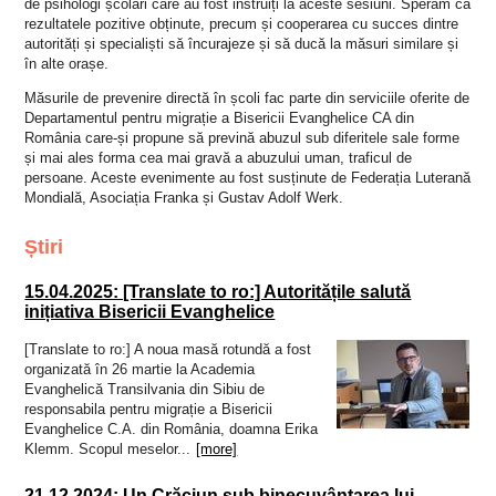
de psihologi școlari care au fost instruiți la aceste sesiuni. Sperăm ca
rezultatele pozitive obținute, precum și cooperarea cu succes dintre
autorități și specialiști să încurajeze și să ducă la măsuri similare și
în alte orașe.
Măsurile de prevenire directă în școli fac parte din serviciile oferite de
Departamentul pentru migrație a Bisericii Evanghelice CA din
România care-și propune să prevină abuzul sub diferitele sale forme
și mai ales forma cea mai gravă a abuzului uman, traficul de
persoane. Aceste evenimente au fost susținute de Federația Luterană
Mondială, Asociația Franka și Gustav Adolf Werk.
Știri
15.04.2025: [Translate to ro:] Autoritățile salută
inițiativa Bisericii Evanghelice
[Translate to ro:] A noua masă rotundă a fost
organizată în 26 martie la Academia
Evanghelică Transilvania din Sibiu de
responsabila pentru migrație a Bisericii
Evanghelice C.A. din România, doamna Erika
Klemm. Scopul meselor...
[more]
21.12.2024: Un Crăciun sub binecuvântarea lui