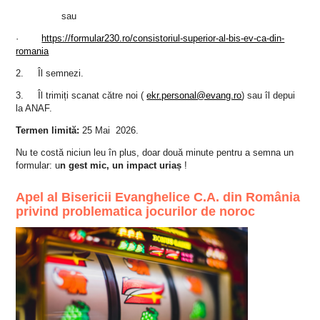
sau
·
https://formular230.ro/consistoriul-superior-al-bis-ev-ca-din-
romania
2. Îl semnezi.
3. Îl trimiți scanat către noi (
ekr.personal@evang.ro
) sau îl depui
la ANAF.
Termen limită:
25 Mai 2026.
Nu te costă niciun leu în plus, doar două minute pentru a semna un
formular: u
n gest mic, un impact uriaș
!
Apel al Bisericii Evanghelice C.A. din România
privind problematica jocurilor de noroc