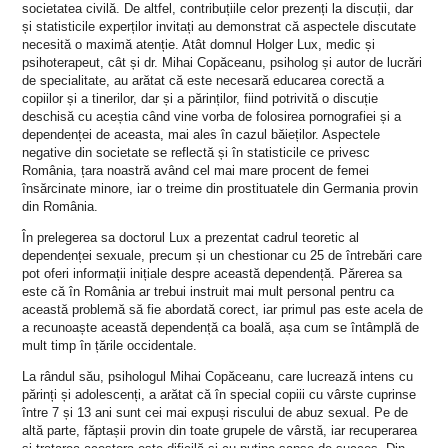
societatea civilă. De altfel, contribuțiile celor prezenți la discuții, dar
și statisticile experților invitați au demonstrat că aspectele discutate
necesită o maximă atenție. Atât domnul Holger Lux, medic și
psihoterapeut, cât și dr. Mihai Copăceanu, psiholog și autor de lucrări
de specialitate, au arătat că este necesară educarea corectă a
copiilor și a tinerilor, dar și a părinților, fiind potrivită o discuție
deschisă cu aceștia când vine vorba de folosirea pornografiei și a
dependenței de aceasta, mai ales în cazul băieților. Aspectele
negative din societate se reflectă și în statisticile ce privesc
România, țara noastră având cel mai mare procent de femei
însărcinate minore, iar o treime din prostituatele din Germania provin
din România.
În prelegerea sa doctorul Lux a prezentat cadrul teoretic al
dependenței sexuale, precum și un chestionar cu 25 de întrebări care
pot oferi informații inițiale despre această dependență. Părerea sa
este că în România ar trebui instruit mai mult personal pentru ca
această problemă să fie abordată corect, iar primul pas este acela de
a recunoaște această dependență ca boală, așa cum se întâmplă de
mult timp în țările occidentale.
La rândul său, psihologul Mihai Copăceanu, care lucrează intens cu
părinți și adolescenți, a arătat că în special copiii cu vârste cuprinse
între 7 și 13 ani sunt cei mai expuși riscului de abuz sexual. Pe de
altă parte, făptașii provin din toate grupele de vârstă, iar recuperarea