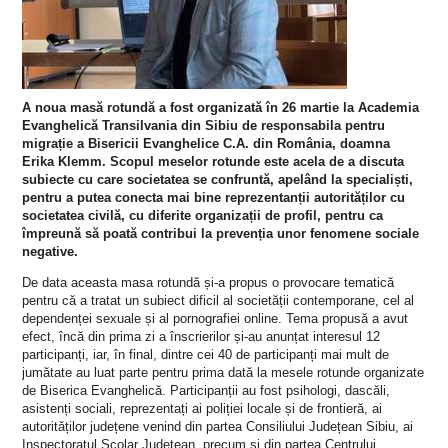
A noua masă rotundă a fost organizată în 26 martie la Academia
Evanghelică Transilvania din Sibiu de responsabila pentru
migrație a Bisericii Evanghelice C.A. din România, doamna
Erika Klemm. Scopul meselor rotunde este acela de a discuta
subiecte cu care societatea se confruntă, apelând la specialiști,
pentru a putea conecta mai bine reprezentanții autorităților cu
societatea civilă, cu diferite organizații de profil, pentru ca
împreună să poată contribui la prevenția unor fenomene sociale
negative.
De data aceasta masa rotundă și-a propus o provocare tematică
pentru că a tratat un subiect dificil al societății contemporane, cel al
dependenței sexuale și al pornografiei online. Tema propusă a avut
efect, încă din prima zi a înscrierilor și-au anunțat interesul 12
participanți, iar, în final, dintre cei 40 de participanți mai mult de
jumătate au luat parte pentru prima dată la mesele rotunde organizate
de Biserica Evanghelică. Participanții au fost psihologi, dascăli,
asistenți sociali, reprezentați ai poliției locale și de frontieră, ai
autorităților județene venind din partea Consiliului Județean Sibiu, ai
Inspectoratul Școlar Județean, precum și din partea Centrului