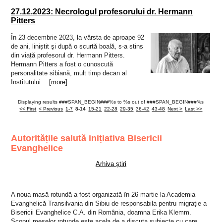
27.12.2023: Necrologul profesorului dr. Hermann
Pitters
Ȋn 23 decembrie 2023, la vârsta de aproape 92
de ani, liniștit şi după o scurtă boală, s-a stins
din viață profesorul dr. Hermann Pitters.
Hermann Pitters a fost o cunoscută
personalitate sibiană, mult timp decan al
Institutului...
[more]
Displaying results ###SPAN_BEGIN###%s to %s out of ###SPAN_BEGIN###%s
<< First
< Previous
1-7
8-14
15-21
22-28
29-35
36-42
43-48
Next >
Last >>
Autoritățile salută inițiativa Bisericii
Evanghelice
Arhiva știri
A noua masă rotundă a fost organizată în 26 martie la Academia
Evanghelică Transilvania din Sibiu de responsabila pentru migrație a
Bisericii Evanghelice C.A. din România, doamna Erika Klemm.
Scopul meselor rotunde este acela de a discuta subiecte cu care