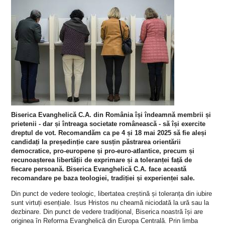
Biserica Evanghelică C.A. din România își îndeamnă membrii și
prietenii - dar și întreaga societate românească - să își exercite
dreptul de vot. Recomandăm ca pe 4 și 18 mai 2025 să fie aleși
candidați la președinție care susțin păstrarea orientării
democratice, pro-europene și pro-euro-atlantice, precum și
recunoașterea libertății de exprimare și a toleranței față de
fiecare persoană. Biserica Evanghelică C.A. face această
recomandare pe baza teologiei, tradiției și experienței sale.
Din punct de vedere teologic, libertatea creștină și toleranța din iubire
sunt virtuți esențiale. Isus Hristos nu cheamă niciodată la ură sau la
dezbinare. Din punct de vedere tradițional, Biserica noastră își are
originea în Reforma Evanghelică din Europa Centrală. Prin limba