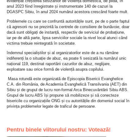
evidențiat creșterea sesizărilor de violență domestică, de pildă, în
anul 2023 fiind înregistrate și instrumentate 140 de cazuri la
DGASPC Sibiu, în anul 2024 numărul acestora crescând foarte mult.
Problemele cu care se confruntă autoritățile sunt, pe de o parte faptul
că agresorii nu se prezintă la centrele de consiliere de bunăvoie, doar
dacă sunt obligați de instanță, respectiv de serviciul de probațiune,
iar pe de altă parte, lipsa serviciilor sociale la nivel local atunci când
victima trebuie reintegrată în societate.
îndemnul specialiștilor și al organizatorilor este de a nu rămâne
indiferenți la o situație de abuz, ea poate fi sesizată la numărul unic
național 119, destinat raportării cazurilor de abuz, neglijare,
exploatare sau orice formă de violență asupra copilului.
Masa rotundă este organizată de Episcopia Bisericii Evanghelice
C.A. din România, de Academia Evanghelică Transilvania (AET) din
Sibiu și de grupul de lucru non-formal Arca Binecuvântării Sibiu ABS.
Grupul de lucru ABS își propune să mobilizeze și să conecteze
bisericile cu organizațiile ONG și cu autoritățile din domeniul social în
privința problemelor legate de traficul de persoane.
Pentru binele viitorului nostru: Votează!