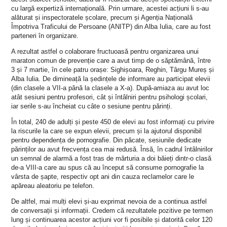
cu largă expertiză internațională. Prin urmare, acestei acțiuni li s-au
alăturat și inspectoratele școlare, precum și Agenția Națională
Împotriva Traficului de Persoane (ANITP) din Alba Iulia, care au fost
parteneri în organizare.
A rezultat astfel o colaborare fructuoasă pentru organizarea unui
maraton comun de prevenție care a avut timp de o săptămână, între
3 și 7 martie, în cele patru orașe: Sighișoara, Reghin, Târgu Mureș și
Alba Iulia.
De dimineață la ședințele de informare au participat elevii
(din clasele a VII-a până la clasele a X-a). După-amiaza au avut loc
atât sesiuni pentru profesori, cât și întâlniri pentru psihologi școlari,
iar serile s-au încheiat cu câte o sesiune pentru părinți.
În total, 240 de adulți și peste 450 de elevi au fost informați cu privire
la riscurile la care se expun elevii, precum și la ajutorul disponibil
pentru dependența de pornografie. Din păcate, sesiunile dedicate
părinților au avut frecvența cea mai redusă. Însă, în cadrul întâlnirilor
un semnal de alarmă a fost tras de mărturia a doi băieți dintr-o clasă
de-a VIII-a care au spus că au început să consume pornografie la
vârsta de șapte, respectiv opt ani din cauza reclamelor care le
apăreau aleatoriu pe telefon.
De altfel, mai mulți elevi și-au exprimat nevoia de a continua astfel
de conversații și informații. Credem că rezultatele pozitive pe termen
lung și continuarea acestor acțiuni vor fi posibile și datorită celor 120