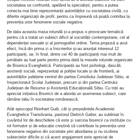
societatea se confruntă, apelând la specialiști, pentru a putea
conecta mai bine reprezentanții autorităților cu societatea civilă, cu
diferite organizații de profil, pentru ca împreună să poată contribui la
prevenția unor fenomene sociale negative.
De data aceasta masa rotundă și-a propus o provocare tematică
pentru că a tratat un subiect dificil al societății contemporane, cel al
dependenței sexuale și al pornografiei online. Tema propusă a avut
efect, încă din prima zi a înscrierilor și-au anunțat interesul 12
participanți, iar, în final, dintre cei 40 de participanți mai mult de
jumătate au luat parte pentru prima dată la mesele rotunde organizate
de Biserica Evanghelică. Participanții au fost psihologi, dascăli,
asistenți sociali, reprezentați ai poliției locale și de frontieră, ai
autorităților județene venind din partea Consiliului Județean Sibiu, ai
Inspectoratul Școlar Județean, precum și din partea Centrului
Județean de Resurse și Asistență Educațională Sibiu. Cu toții au
apreciat inițiativa Bisericii de a aborda un asemenea subiect, care
rămâne tabu în societatea românească.
Atât episcopul Reinhart Guib, cât și președintele Academiei
Evanghelice Transilvania, pastorul Dietrich Galter, au subliniat în
cuvântul lor de deschidere că este și sarcina bisericii ca instituție cu
rol formator și de educație creștină să contribuie la prevenția unor
fenomene negative din societate prin abordarea și nu ocolirea
subiectelor dificile și că acest angajament este apreciat de