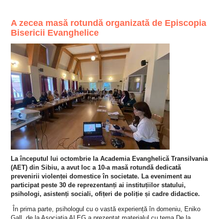
A zecea masă rotundă organizată de Episcopia
Bisericii Evanghelice
La începutul lui octombrie la Academia Evanghelică Transilvania
(AET) din Sibiu, a avut loc a 10-a masă rotundă dedicată
prevenirii violenței domestice în societate. La eveniment au
participat peste 30 de reprezentanți ai instituțiilor statului,
psihologi, asistenți sociali, ofițeri de poliție și cadre didactice.
În prima parte, psihologul cu o vastă experiență în domeniu, Eniko
Gall, de la Asociația ALEG a prezentat materialul cu tema De la