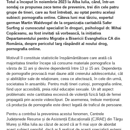
Totul a început în noiembrie 2023 la Alba Iulia, când, într-un
sondaj ce propunea zece teme de prevenire, trei din cele patru
grupe de tineri, care au fost întrebați, au optat pentru același
subiect: pornografia online. Câteva luni mai târziu, expertul
german Martin Waldvogel de la organizația caritabilă Safer
Surfing și cunoscutul specialist în droguri, psihologul dr. Mihai
Copăceanu, au fost invitați să vorbească, la inițiativa
Departamentului pentru Migrație a Bisericii Evanghelice CA din
România, despre pericolul larg răspândit al noului drog,
pornografia online.
Motivull îl constituie statisticile înspăimântătoare care arată că
majoritatea tinerilor începe să consume materiale pornografice la
vârsta de 11 ani și devine dependentă între 13 și 15 ani.
Dependența
de pornografie provoacă mari daune atât creierului adolescentului, cât
și abilităților sale de relaționare, ceea ce afectează, în cele din urmă,
societatea în ansamblu. Pentru mulți tineri curioși, pornografia online,
fiind ușor accesibilă, preia rolul educației sexuale. Un alt aspect
problematic este cantitatea excesivă de violență fizică față de femei
propagată
prin aceste
videoclipuri. De asemenea, trebuie menționat
că producția de pornografie este direct legată de traficul de persoane.
Pentru a contribui la prevenirea acestui fenomen, Centrele
Județenede Resurse și de Asistență Educațională (CJRAE) din Târgu
Mureș și Alba Iulia au căzut de acord că ar fi mai ușor de abordat
acest subiect sensibil, dacă ar fi realizat de acești specialiști externi