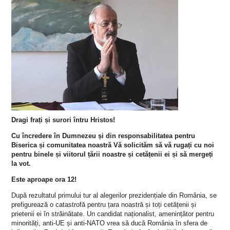
Dragi frați și surori întru Hristos!
Cu încredere în Dumnezeu și din responsabilitatea pentru
Biserica și comunitatea noastră Vă solicităm să vă rugați cu noi
pentru binele și viitorul țării noastre și cetățenii ei și să mergeți
la vot.
Este aproape ora 12!
După rezultatul primului tur al alegerilor prezidențiale din România, se
prefigurează o catastrofă pentru țara noastră și toți cetățenii și
prietenii ei în străinătate. Un candidat naționalist, amenințător pentru
minorități, anti-UE și anti-NATO vrea să ducă România în sfera de