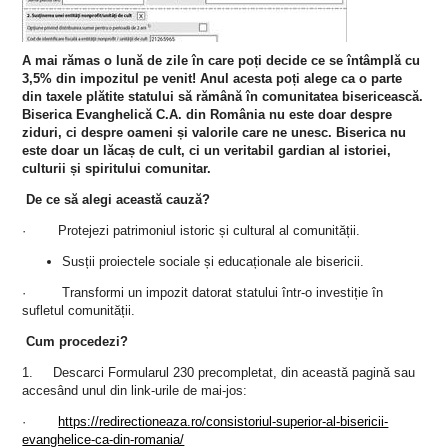
A mai rămas o lun
ă de zile în care poți decide ce se întâmplă cu
3,5% din impozitul pe venit!
Anul acesta poți alege ca o parte
din taxele plătite statului să rămână în comunitatea bisericească.
Biserica Evanghelică C.A. din România nu este doar despre
ziduri, ci despre oameni și valorile care ne unesc. Biserica nu
este doar un lăcaș de cult, ci un veritabil gardian al istoriei,
culturii și spiritului comunitar.
De ce să alegi această cauză?
· Protejezi patrimoniul istoric și cultural al comunității.
Susții proiectele sociale și educaționale ale bisericii.
· Transformi un impozit datorat statului într-o investiție în
sufletul comunității.
Cum procedezi?
1. Descarci Formularul 230 precompletat, din această pagină sau
accesând unul din link-urile de mai-jos:
·
https://redirectioneaza.ro/consistoriul-superior-al-bisericii-
evanghelice-ca-din-romania/