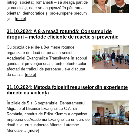
întregii societăți românești – să aleagă partide
și candidați, care se angajează în păstrarea
orientării democratice și pro-europene precum
și...
[more]
31.10.2024: A 8-a masă rotundă: Consumul de
droguri – metode eficiente de reacție și prevenție
Cu ocazia celei de-a 8-a mese rotunde,
organizate de două ori pe an la sediul
Academiei Evanghelice Transilvane în scopul
general al prevenției și asistenței oferite celor
afectați de traficul de persoane , s-a discutat
de data...
[more]
31.10.2024: Metoda folosirii resurselor din experiențe
directe cu violența
În zilele de 5 și 6 septembrie, Departamentul
Migrație al Bisericii Evanghelice C.A. din
România, condus de Erika Klemm a organizat
împreună cu Academia Evanghelică un curs de
două zile, cu susținerea Alianței Luterane
Mondiale...
[more]