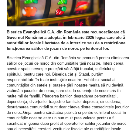
Biserica Evanghelică C.A. din România este recunoscătoare că
Guvernul României a adoptat în februarie 2026 legea care oferă
autorităților locale libertatea de a interzice sau de a restricționa
funcționarea sălilor de jocuri de noroc pe teritoriul lor.
Biserica Evanghelică C.A. din România se pronunță pentru eliminarea
sălilor de jocuri de noroc din comunitățile țării noastre. Interzicerea
acestor spații servește protejării sănătății trupului, sufletului și
spiritului, pentru care noi, Biserica cât și Statul, purtăm
responsabilitate în toate instituțiile noastre. Echilibrul social al
comunităților din satele și orașele țării noastre merită să nu devină
victimă a jocurilor de noroc, care duc la suferințe de nedescris în
multe mii de familii. Pierderea banilor, degradarea personalității,
dependența, divorțurile, tragediile familiale, depresia, sinuciderea,
destrămarea comunității sunt doar câteva dintre consecințele jocurilor
de noroc.Grija pentru sănătatea publică și pentru echilibrul social în
comunitățile noastre este un bun mult prea valoros pentru a fi
sacrificat în goana după profit al operatorilor sălilor jocurilor de noroc
sau al necesității creșterii veniturilor fiscale ale autorităților locale.