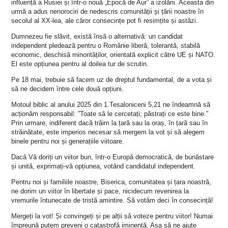
influență a Rusiei și într-o nouă „Epocă de Aur” a izolării. Aceasta din
urmă a adus nenorociri de nedescris comunității și țării noastre în
secolul al XX-lea, ale căror consecințe pot fi resimțite și astăzi.
Dumnezeu fie slăvit, există însă o alternativă: un candidat
independent pledează pentru o Românie liberă, tolerantă, stabilă
economic, deschisă minorităților, orientată explicit către UE și NATO.
El este opțiunea pentru al doilea tur de scrutin.
Pe 18 mai, trebuie să facem uz de dreptul fundamental, de a vota și
să ne decidem între cele două opțiuni.
Motoul biblic al anului 2025 din 1.Tesaloniceni 5,21 ne îndeamnă să
acționăm responsabil: ”Toate să le cercetați; păstrați ce este bine.”
Prin urmare, indiferent dacă trăim la țară sau la oraș, în țară sau în
străinătate, este imperios necesar să mergem la vot și să alegem
binele pentru noi și generațiile viitoare.
Dacă Vă doriți un viitor bun, într-o Europă democratică, de bunăstare
și unită, exprimați-vă opțiunea, votând candidatul independent.
Pentru noi și familiile noastre, Biserica, comunitatea și țara noastră,
ne dorim un viitor în libertate și pace, nicidecum revenirea la
vremurile întunecate de tristă amintire. Să votăm deci în consecință!
Mergeți la vot! Și convingeți și pe alții să voteze pentru viitor! Numai
împreună putem preveni o catastrofă iminentă. Așa să ne ajute