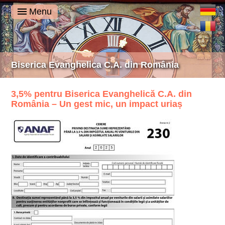
Deutsch
Menu
Română
Biserica Evanghelica C.A. din România
3,5% pentru Biserica Evanghelică C.A. din
România – Un gest mic, un impact uriaș