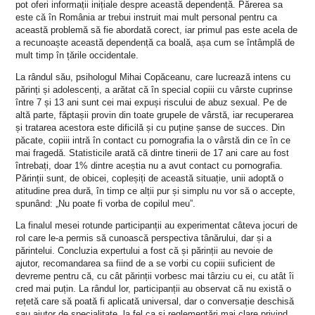
pot oferi informații inițiale despre această dependență. Părerea sa
este că în România ar trebui instruit mai mult personal pentru ca
această problemă să fie abordată corect, iar primul pas este acela de
a recunoaște această dependență ca boală, așa cum se întâmplă de
mult timp în țările occidentale.
La rândul său, psihologul Mihai Copăceanu, care lucrează intens cu
părinți și adolescenți, a arătat că în special copiii cu vârste cuprinse
între 7 și 13 ani sunt cei mai expuși riscului de abuz sexual. Pe de
altă parte, făptașii provin din toate grupele de vârstă, iar recuperarea
și tratarea acestora este dificilă și cu puține șanse de succes. Din
păcate, copiii intră în contact cu pornografia la o vârstă din ce în ce
mai fragedă. Statisticile arată că dintre tinerii de 17 ani care au fost
întrebați, doar 1% dintre aceștia nu a avut contact cu pornografia.
Părinții sunt, de obicei, copleșiți de această situație, unii adoptă o
atitudine prea dură, în timp ce alții pur și simplu nu vor să o accepte,
spunând: „Nu poate fi vorba de copilul meu”.
La finalul mesei rotunde participanții au experimentat câteva jocuri de
rol care le-a permis să cunoască perspectiva tânărului, dar și a
părintelui. Concluzia expertului a fost că și părinții au nevoie de
ajutor, recomandarea sa fiind de a se vorbi cu copiii suficient de
devreme pentru că, cu cât părinții vorbesc mai târziu cu ei, cu atât îi
cred mai puțin. La rândul lor, participanții au observat că nu există o
rețetă care să poată fi aplicată universal, dar o conversație deschisă
sau ajutor de specialitate, la fel ca și reglementări mai clare privind