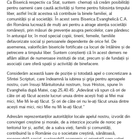
Ca Biserică respectiv ca Stat, suntem chemați să creăm posibilități
pentru oamenii care caută activități și forme pentru folosința timpului
liber, astfel încât acestea să contribuie la binele familiei, al
comunității și al societății. În acest sens Biserica Evanghelică C.A.
din România lucrează de mulți ani pentru a atrage atenția societății
românești, prin măsuri de prevenție asupra pericolelor, care pândesc
în anturajul lor, în mod special copiii, tinerii, femeile, familiile
defavorizate social și persoanele dependente de orice fel. De
asemenea, valorificăm bisericile fortificate ca locuri de întâlnire și de
petrecere a timpului liber. Suntem conștienți că în acest demers ne
aflăm alături de numeroase instituții de stat, precum și de fundații și
asociații care oferă spații și activități de binefacere.
Considerăm această luare de poziție și totodată apel o concretizare a
Sfintei Scripturi, care îndeamnă la iubirea și grija pentru aproapele
nostru, cum însuși Mântuitorului nostrum, Isus Hristos, spune în
Evanghelia după Matei, cap.25,40.45: „Adevărat vă spun că ori de
câte ori ați făcut aceste lucruri unuia dintre acești frați ai Mei mai
mici, Mie Mi le-ați făcut. Și ori de câte ori nu le-ați făcut unuia dintre
acești mai mici, nici Mie nu Mi le-ați făcut.”
Adresăm reprezentanților autorităților locale apelul nostru, izvorât din
convingeri creștine și morale, de a interzice jocurile de noroc pe
teritoriul lor și, astfel, de a salva vieți, familii și comunități,
contribuind la o Românie cu o societate creștină, sănătoasă,
responsabilă social, sustenabilă economic și orientată spre valori