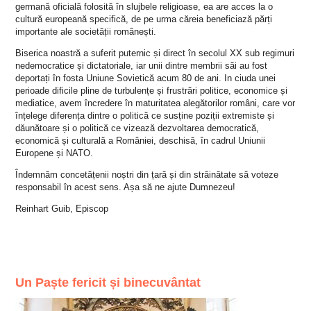
germană oficială folosită în slujbele religioase, ea are acces la o
cultură europeană specifică, de pe urma căreia beneficiază părți
importante ale societății românești.
Biserica noastră a suferit puternic și direct în secolul XX sub regimuri
nedemocratice și dictatoriale, iar unii dintre membrii săi au fost
deportați în fosta Uniune Sovietică acum 80 de ani. In ciuda unei
perioade dificile pline de turbulențe și frustrări politice, economice și
mediatice, avem încredere în maturitatea alegătorilor români, care vor
înțelege diferența dintre o politică ce susține poziții extremiste și
dăunătoare și o politică ce vizează dezvoltarea democratică,
economică și culturală a României, deschisă, în cadrul Uniunii
Europene și NATO.
Îndemnăm concetățenii noștri din țară și din străinătate să voteze
responsabil în acest sens. Așa să ne ajute Dumnezeu!
Reinhart Guib, Episcop
Un Paște fericit și binecuvântat