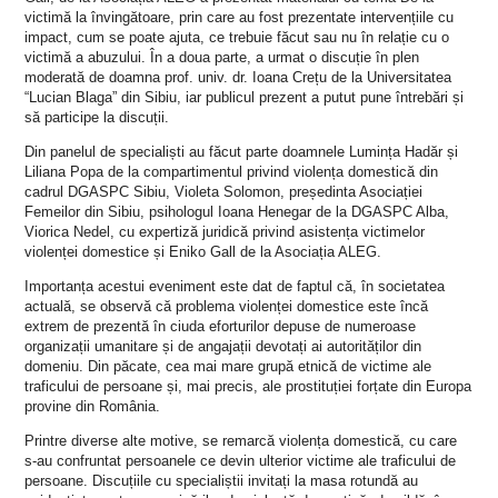
victimă la învingătoare, prin care au fost prezentate intervențiile cu
impact, cum se poate ajuta, ce trebuie făcut sau nu în relație cu o
victimă a abuzului. În a doua parte, a urmat o discuție în plen
moderată de doamna prof. univ. dr. Ioana Crețu de la Universitatea
“Lucian Blaga” din Sibiu, iar publicul prezent a putut pune întrebări și
să participe la discuții.
Din panelul de specialiști au făcut parte doamnele Lumința Hadăr și
Liliana Popa de la compartimentul privind violența domestică din
cadrul DGASPC Sibiu, Violeta Solomon, președinta Asociației
Femeilor din Sibiu, psihologul Ioana Henegar de la DGASPC Alba,
Viorica Nedel, cu expertiză juridică privind asistența victimelor
violenței domestice și Eniko Gall de la Asociația ALEG.
Importanța acestui eveniment este dat de faptul că, în societatea
actuală, se observă că problema violenței domestice este încă
extrem de prezentă în ciuda eforturilor depuse de numeroase
organizații umanitare și de angajații devotați ai autorităților din
domeniu. Din păcate, cea mai mare grupă etnică de victime ale
traficului de persoane și, mai precis, ale prostituției forțate din Europa
provine din România.
Printre diverse alte motive, se remarcă violența domestică, cu care
s-au confruntat persoanele ce devin ulterior victime ale traficului de
persoane. Discuțiile cu specialiștii invitați la masa rotundă au