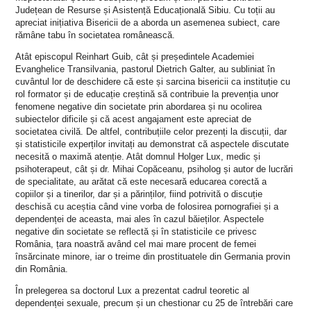
Județean de Resurse și Asistență Educațională Sibiu. Cu toții au
apreciat inițiativa Bisericii de a aborda un asemenea subiect, care
rămâne tabu în societatea românească.
Atât episcopul Reinhart Guib, cât și președintele Academiei
Evanghelice Transilvania, pastorul Dietrich Galter, au subliniat în
cuvântul lor de deschidere că este și sarcina bisericii ca instituție cu
rol formator și de educație creștină să contribuie la prevenția unor
fenomene negative din societate prin abordarea și nu ocolirea
subiectelor dificile și că acest angajament este apreciat de
societatea civilă. De altfel, contribuțiile celor prezenți la discuții, dar
și statisticile experților invitați au demonstrat că aspectele discutate
necesită o maximă atenție. Atât domnul Holger Lux, medic și
psihoterapeut, cât și dr. Mihai Copăceanu, psiholog și autor de lucrări
de specialitate, au arătat că este necesară educarea corectă a
copiilor și a tinerilor, dar și a părinților, fiind potrivită o discuție
deschisă cu aceștia când vine vorba de folosirea pornografiei și a
dependenței de aceasta, mai ales în cazul băieților. Aspectele
negative din societate se reflectă și în statisticile ce privesc
România, țara noastră având cel mai mare procent de femei
însărcinate minore, iar o treime din prostituatele din Germania provin
din România.
În prelegerea sa doctorul Lux a prezentat cadrul teoretic al
dependenței sexuale, precum și un chestionar cu 25 de întrebări care