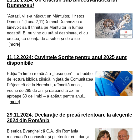
Dumnezeu!
”Astăzi, vi s-a născut un Mântuitor, Hristos,
Domnul.” (Luca 2,11)Domnul Dumnezeu a
binevoit să Îl trimită pe Mântuitor în lumea
noastră! El nu vine cu ură și dezbinare, ci cu
crucea, cu dorința de a suferi și de a iubi ...
[more]
11.12.2024: Cuvintele Sortite pentru anul 2025 sunt
disponibile
Ediţia în limba română a „Losungen“ – o tradiţie
de lectură biblică zilnică iniţiată de Comunitatea
Frăţească de la Herrnhut, reînnoită anual,
veche de 295 de ani şi răspândită azi în
aproape 60 de limbi – a apărut pentru anul...
[more]
29.11.2024: Declarație de presă referitoare la alegerile
2024 din România
Biserica Evanghelică C.A. din România
recomandă enoriașilor și prietenilor ei – dar și