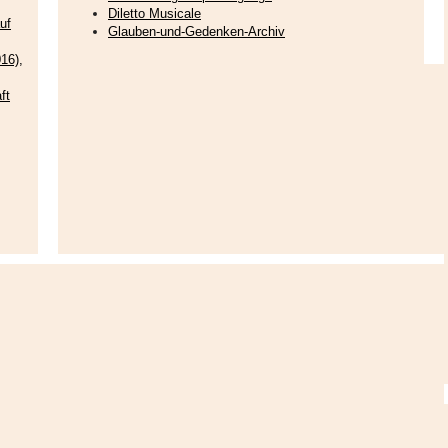
Diletto Musicale
uf
Glauben-und-Gedenken-Archiv
16),
ft