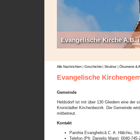
Evangelische Kirche A.B.
Alle Nachrichten
Geschichte
Struktur
Ökumene & A
Evangelische Kirchenge
Gemeinde
Heldsdorf ist mit über 130 Gliedern eine der
Kronstädter Kirchenbezirk. Die Gemeinde wi
mitbetreut.
Kontakt
Parohia Evanghelică C. A. Hălchiu, St
Telefon (Pfr. Danielis Mare): 0040-745