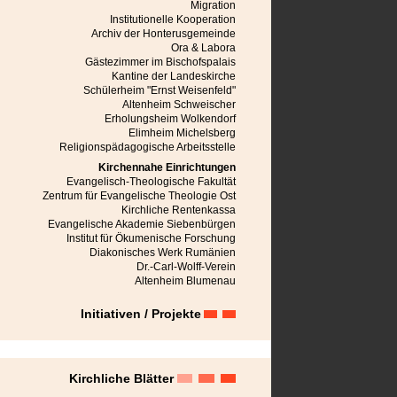
Mediasch
Migration
Michelsberg
Institutionelle Kooperation
Mühlbach
Archiv der Honterusgemeinde
Neppendorf
Ora & Labora
Neudorf bei Schässburg
Gästezimmer im Bischofspalais
Neustadt im Burzenland
Kantine der Landeskirche
Niedereidisch
Schülerheim "Ernst Weisenfeld"
Nußbach
Altenheim Schweischer
Obereidisch
Erholungsheim Wolkendorf
Petersberg
Elimheim Michelsberg
Petersdorf bei Mühlbach
Religionspädagogische Arbeitsstelle
Râmnicu Vâlcea
Kirchennahe Einrichtungen
Rauthal
Evangelisch-Theologische Fakultät
Reps
Zentrum für Evangelische Theologie Ost
Reschitz
Kirchliche Rentenkassa
Reussen
Evangelische Akademie Siebenbürgen
Reussmarkt
Institut für Ökumenische Forschung
Roseln
Diakonisches Werk Rumänien
Rosenau
Dr.-Carl-Wolff-Verein
Schässburg
Altenheim Blumenau
Seiburg
Seiden
Initiativen / Projekte
Semlak
Stolzenburg
Sächsisch Regen
Tartlau
Urwegen
Kirchliche Blätter
Weidenbach