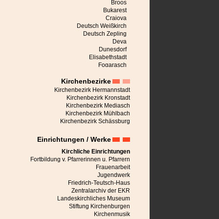
Broos
Bukarest
Craiova
Deutsch Weißkirch
Deutsch Zepling
Deva
Dunesdorf
Elisabethstadt
Fogarasch
Freck
Kirchenbezirke
Großalisch
Großau
Kirchenbezirk Hermannstadt
Großpold
Kirchenbezirk Kronstadt
Großschenk
Kirchenbezirk Mediasch
Großscheuern
Kirchenbezirk Mühlbach
Heldsdorf
Kirchenbezirk Schässburg
Heltau
Hermannstadt
Einrichtungen / Werke
Honigberg
Jaad
Kirchliche Einrichtungen
Karlsburg
Fortbildung v. Pfarrerinnen u. Pfarrern
Keisd
Frauenarbeit
Kerz
Jugendwerk
Kirchberg
Friedrich-Teutsch-Haus
Kronstadt
Zentralarchiv der EKR
Leblang
Landeskirchliches Museum
Malmkrog
Stiftung Kirchenburgen
Marienburg bei Schässburg
Kirchenmusik