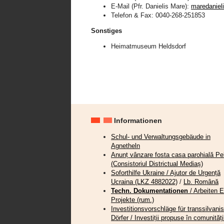
E-Mail (Pfr. Danielis Mare):
maredanie
Telefon & Fax: 0040-268-251853
Sonstiges
Heimatmuseum Heldsdorf
Informationen
Schul- und Verwaltungsgebäude in
Agnetheln
Anunț vânzare fosta casa parohială Pel
(Consistoriul Districtual Mediaș)
Soforthilfe Ukraine / Ajutor de Urgență
Ucraina (LKZ 4882022)
/
Lb. Română
Techn. Dokumentationen
/ Arbeiten 
Projekte (rum.)
Investitionsvorschläge für transsilvani
Dörfer / Investiții propuse în comunități