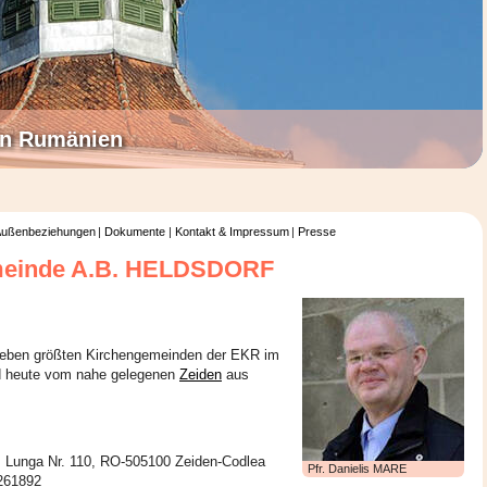
 in Rumänien
ußenbeziehungen
Dokumente
Kontakt & Impressum
Presse
meinde A.B. HELDSDORF
 sieben größten Kirchengemeinden der EKR im
rd heute vom nahe gelegenen
Zeiden
aus
r. Lunga Nr. 110, RO-505100 Zeiden-Codlea
Pfr. Danielis MARE
-261892