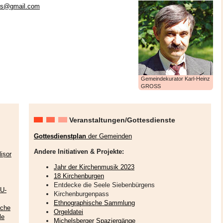
lis@gmail.com
Gemeindekurator Karl-Heinz
GROSS
Veranstaltungen/Gottesdienste
Gottesdienstplan
der Gemeinden
Andere Initiativen & Projekte:
ișor
Jahr der Kirchenmusik 2023
18 Kirchenburgen
Entdecke die Seele Siebenbürgens
EU-
Kirchenburgenpass
Ethnographische Sammlung
sche
Orgeldatei
le
Michelsberger Spaziergänge