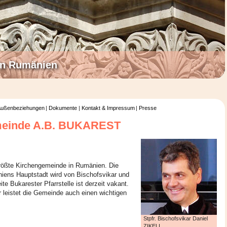
 in Rumänien
ußenbeziehungen
Dokumente
Kontakt & Impressum
Presse
meinde A.B. BUKAREST
größte Kirchengemeinde in Rumänien. Die
iens Hauptstadt wird von Bischofsvikar und
ite Bukarester Pfarrstelle ist derzeit vakant.
r leistet die Gemeinde auch einen wichtigen
Stpfr. Bischofsvikar Daniel
ZIKELI