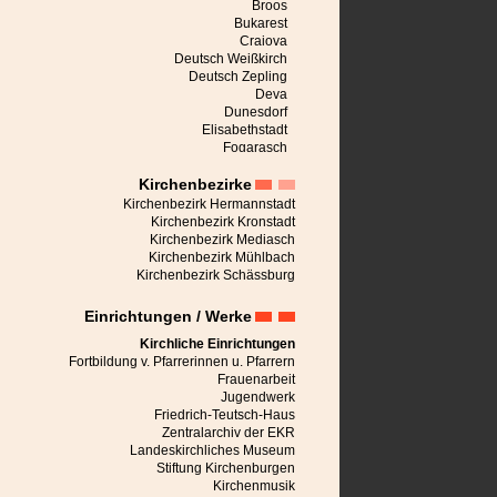
Broos
Bukarest
Craiova
Deutsch Weißkirch
Deutsch Zepling
Deva
Dunesdorf
Elisabethstadt
Fogarasch
Freck
Kirchenbezirke
Großalisch
Großau
Kirchenbezirk Hermannstadt
Großpold
Kirchenbezirk Kronstadt
Großschenk
Kirchenbezirk Mediasch
Großscheuern
Kirchenbezirk Mühlbach
Heldsdorf
Kirchenbezirk Schässburg
Heltau
Hermannstadt
Einrichtungen / Werke
Honigberg
Jaad
Kirchliche Einrichtungen
Karlsburg
Fortbildung v. Pfarrerinnen u. Pfarrern
Keisd
Frauenarbeit
Kerz
Jugendwerk
Kirchberg
Friedrich-Teutsch-Haus
Kronstadt
Zentralarchiv der EKR
Leblang
Landeskirchliches Museum
Malmkrog
Stiftung Kirchenburgen
Marienburg bei Schässburg
Kirchenmusik