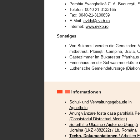
Parohia Evanghelică C. A. Bucureşti, S
Telefon: 0040-21-3133165
Fax: 0040-21-3100859
E-Mail:
evkb@evkb.ro
Internet:
www.evkb.ro
Sonstiges
Von Bukarest werden die Gemeinden M
mitbetreut: Ploieşti, Câmpina, Brăila,
Gästezimmer im Bukarester Pfarrhaus
Ferienhaus an der Schwarzmeerküste in
Lutherische Gemeindefürsorge (Diakoni
Informationen
Schul- und Verwaltungsgebäude in
Agnetheln
Anunț vânzare fosta casa parohială Pel
(Consistoriul Districtual Mediaș)
Soforthilfe Ukraine / Ajutor de Urgență
Ucraina (LKZ 4882022)
/
Lb. Română
Techn. Dokumentationen
/ Arbeiten 