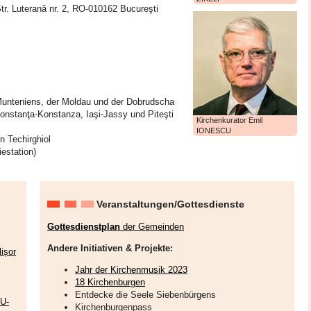
tr. Luterană nr. 2, RO-010162 Bucureşti
unteniens, der Moldau und der Dobrudscha
 Constanţa-Konstanza, Iaşi-Jassy und Piteşti
Kirchenkurator Emil
IONESCU
 Techirghiol
estation)
Veranstaltungen/Gottesdienste
Gottesdienstplan
der Gemeinden
Andere Initiativen & Projekte:
ișor
Jahr der Kirchenmusik 2023
18 Kirchenburgen
Entdecke die Seele Siebenbürgens
EU-
Kirchenburgenpass