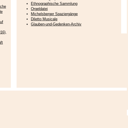
Ethnographische Sammlung
sche
Orgeldatei
le
Michelsberger Spaziergänge
Diletto Musicale
uf
Glauben-und-Gedenken-Archiv
16),
ft