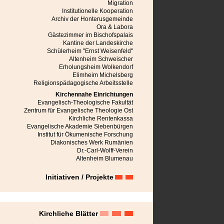
Mediasch
Migration
Michelsberg
Institutionelle Kooperation
Mühlbach
Archiv der Honterusgemeinde
Neppendorf
Ora & Labora
Neudorf bei Schässburg
Gästezimmer im Bischofspalais
Neustadt im Burzenland
Kantine der Landeskirche
Niedereidisch
Schülerheim "Ernst Weisenfeld"
Nußbach
Altenheim Schweischer
Obereidisch
Erholungsheim Wolkendorf
Petersberg
Elimheim Michelsberg
Petersdorf bei Mühlbach
Religionspädagogische Arbeitsstelle
Râmnicu Vâlcea
Kirchennahe Einrichtungen
Rauthal
Evangelisch-Theologische Fakultät
Reps
Zentrum für Evangelische Theologie Ost
Reschitz
Kirchliche Rentenkassa
Reussen
Evangelische Akademie Siebenbürgen
Reussmarkt
Institut für Ökumenische Forschung
Roseln
Diakonisches Werk Rumänien
Rosenau
Dr.-Carl-Wolff-Verein
Schässburg
Altenheim Blumenau
Seiburg
Seiden
Initiativen / Projekte
Semlak
Stolzenburg
Sächsisch Regen
Tartlau
Urwegen
Kirchliche Blätter
Weidenbach