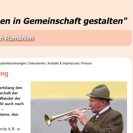
 in Rumänien
ußenbeziehungen
Dokumente
Kontakt & Impressum
Presse
ung
ertelang den
schaft der
 Wandel der
ahl auch nach
 –
steme, den
rche A.B. in