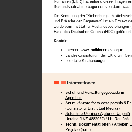
Rumänien (EKR) hat anhand dieser Fragen ei
Bestandsaufnahme begonnen von dem, was ge
Die Sammlung der “Siebenbürgisch-sächsisch
und Bräuche der Gegenwart” ist ein Projekt 
wurde vom Institut für Auslandsbeziehungen 
Haus des Deutschen Ostens (HDO) gefördert.
Kontakt
Internet:
www.traditionen.evang.ro
Landeskonsistorium der EKR, Str. Gen
Leitstelle Kirchenburgen
Informationen
Schul- und Verwaltungsgebäude in
Agnetheln
Anunț vânzare fosta casa parohială Pel
(Consistoriul Districtual Mediaș)
Soforthilfe Ukraine / Ajutor de Urgență
Ucraina (LKZ 4882022)
/
Lb. Română
Techn. Dokumentationen
/ Arbeiten 
Projekte (rum.)