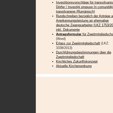
Investitionsvorschläge für transsilvani
Dörfer / Investiții propuse în comunități
transilvanene (Rumänisch)
Rundschreiben bezüglich der Anträge a
Anerkennungsleistung an ehemalige
deutsche Zwangsarbeiter (LKZ 1753/20
inkl. Dokumente
Antragsformular
für Zweitmitgliedscha
(Word)
Erlass zur Zweitmitgliedschaft
(LKZ:
3338/2013)
Durchführungsbestimmungen über die
Zweitmitgliedschaft
Kirchliches Zukunftskonzept
Aktuelle Kirchenordnung