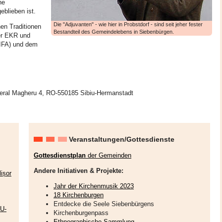
ne
blieben ist.
Die "Adjuvanten" - wie hier in Probstdorf - sind seit jeher fester
en Traditionen
Bestandteil des Gemeindelebens in Siebenbürgen.
der EKR und
(IFA) und dem
eral Magheru 4, RO-550185 Sibiu-Hermanstadt
Veranstaltungen/Gottesdienste
Gottesdienstplan
der Gemeinden
Andere Initiativen & Projekte:
ișor
Jahr der Kirchenmusik 2023
18 Kirchenburgen
Entdecke die Seele Siebenbürgens
EU-
Kirchenburgenpass
Ethnographische Sammlung