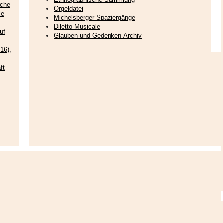
sche
Orgeldatei
le
Michelsberger Spaziergänge
Diletto Musicale
uf
Glauben-und-Gedenken-Archiv
16),
ft