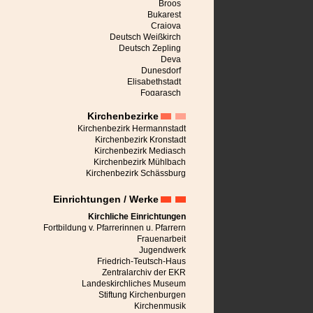
Broos
Bukarest
Craiova
Deutsch Weißkirch
Deutsch Zepling
Deva
Dunesdorf
Elisabethstadt
Fogarasch
Freck
Kirchenbezirke
Großalisch
Großau
Kirchenbezirk Hermannstadt
Großpold
Kirchenbezirk Kronstadt
Großschenk
Kirchenbezirk Mediasch
Großscheuern
Kirchenbezirk Mühlbach
Heldsdorf
Kirchenbezirk Schässburg
Heltau
Hermannstadt
Einrichtungen / Werke
Honigberg
Jaad
Kirchliche Einrichtungen
Karlsburg
Fortbildung v. Pfarrerinnen u. Pfarrern
Keisd
Frauenarbeit
Kerz
Jugendwerk
Kirchberg
Friedrich-Teutsch-Haus
Kronstadt
Zentralarchiv der EKR
Leblang
Landeskirchliches Museum
Malmkrog
Stiftung Kirchenburgen
Marienburg bei Schässburg
Kirchenmusik