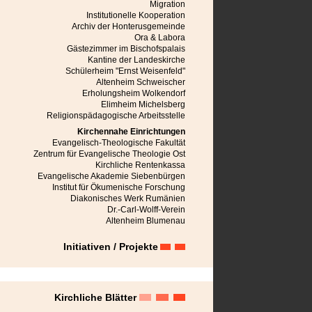
Mediasch
Migration
Michelsberg
Institutionelle Kooperation
Mühlbach
Archiv der Honterusgemeinde
Neppendorf
Ora & Labora
Neudorf bei Schässburg
Gästezimmer im Bischofspalais
Neustadt im Burzenland
Kantine der Landeskirche
Niedereidisch
Schülerheim "Ernst Weisenfeld"
Nußbach
Altenheim Schweischer
Obereidisch
Erholungsheim Wolkendorf
Petersberg
Elimheim Michelsberg
Petersdorf bei Mühlbach
Religionspädagogische Arbeitsstelle
Râmnicu Vâlcea
Kirchennahe Einrichtungen
Rauthal
Evangelisch-Theologische Fakultät
Reps
Zentrum für Evangelische Theologie Ost
Reschitz
Kirchliche Rentenkassa
Reussen
Evangelische Akademie Siebenbürgen
Reussmarkt
Institut für Ökumenische Forschung
Roseln
Diakonisches Werk Rumänien
Rosenau
Dr.-Carl-Wolff-Verein
Schässburg
Altenheim Blumenau
Seiburg
Seiden
Initiativen / Projekte
Semlak
Stolzenburg
Sächsisch Regen
Tartlau
Urwegen
Kirchliche Blätter
Weidenbach