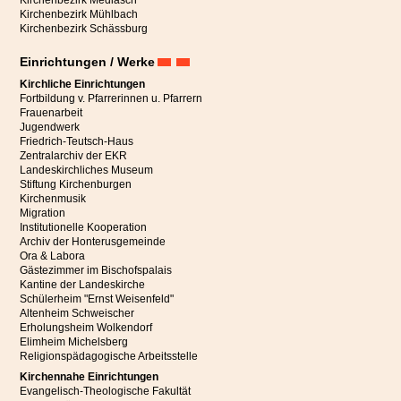
Kirchenbezirk Mediasch
Kirchenbezirk Mühlbach
Kirchenbezirk Schässburg
Einrichtungen / Werke
Kirchliche Einrichtungen
Fortbildung v. Pfarrerinnen u. Pfarrern
Frauenarbeit
Jugendwerk
Friedrich-Teutsch-Haus
Zentralarchiv der EKR
Landeskirchliches Museum
Stiftung Kirchenburgen
Kirchenmusik
Migration
Institutionelle Kooperation
Archiv der Honterusgemeinde
Ora & Labora
Gästezimmer im Bischofspalais
Kantine der Landeskirche
Schülerheim "Ernst Weisenfeld"
Altenheim Schweischer
Erholungsheim Wolkendorf
Elimheim Michelsberg
Religionspädagogische Arbeitsstelle
Kirchennahe Einrichtungen
Evangelisch-Theologische Fakultät