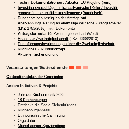
Techn. Dokumentationen
/ Arbeiten EU-Projekte (rum.)
Investitionsvorschläge für transsilvanische Dörfer / Investiții
propuse în comunitățile transilvanene (Rumänisch)
Rundschreiben bezüglich der Anträge auf
Anerkennungsleistung an ehemalige deutsche Zwangsarbeiter
(LKZ 1753/2016), inkl. Dokumente
Antragsformular
für Zweitmitgliedschaft
(Word)
Erlass zur Zweitmitgliedschaft
(LKZ: 3338/2013)
Durchführungsbestimmungen über die Zweitmitgliedschaft
Kirchliches Zukunftskonzept
Aktuelle Kirchenordnung
Veranstaltungen/Gottesdienste
Gottesdienstplan
der Gemeinden
Andere Initiativen & Projekte:
Jahr der Kirchenmusik 2023
18 Kirchenburgen
Entdecke die Seele Siebenbürgens
Kirchenburgenpass
Ethnographische Sammlung
Orgeldatei
Michelsberger Spaziergänge