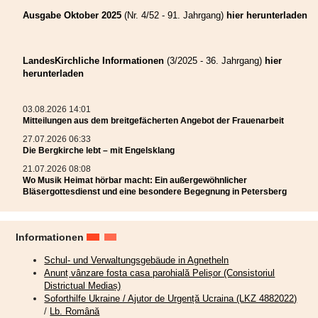
Ausgabe Oktober 2025
(Nr. 4/52 - 91. Jahrgang)
hier herunterladen
LandesKirchliche Informationen
(3/2025 - 36. Jahrgang)
hier
herunterladen
03.08.2026 14:01
Mitteilungen aus dem breitgefächerten Angebot der Frauenarbeit
27.07.2026 06:33
Die Bergkirche lebt – mit Engelsklang
21.07.2026 08:08
Wo Musik Heimat hörbar macht: Ein außergewöhnlicher
Bläsergottesdienst und eine besondere Begegnung in Petersberg
Informationen
Schul- und Verwaltungsgebäude in Agnetheln
Anunț vânzare fosta casa parohială Pelișor (Consistoriul
Districtual Mediaș)
Soforthilfe Ukraine / Ajutor de Urgență Ucraina (LKZ 4882022)
/
Lb. Română