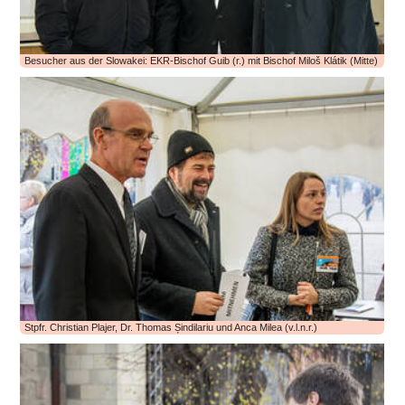
Besucher aus der Slowakei: EKR-Bischof Guib (r.) mit Bischof Miloš Klátik (Mitte)
Stpfr. Christian Plajer, Dr. Thomas Șindilariu und Anca Milea (v.l.n.r.)