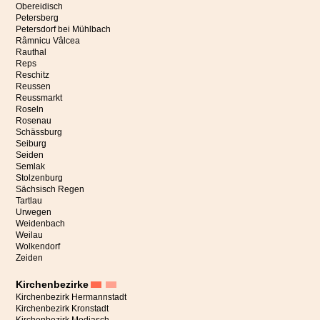
Obereidisch
Petersberg
Petersdorf bei Mühlbach
Râmnicu Vâlcea
Rauthal
Reps
Reschitz
Reussen
Reussmarkt
Roseln
Rosenau
Schässburg
Seiburg
Seiden
Semlak
Stolzenburg
Sächsisch Regen
Tartlau
Urwegen
Weidenbach
Weilau
Wolkendorf
Zeiden
Kirchenbezirke
Kirchenbezirk Hermannstadt
Kirchenbezirk Kronstadt