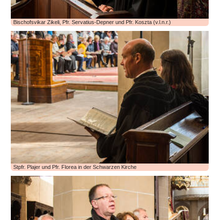
Bischofsvikar Zikeli, Pfr. Servatius-Depner und Pfr. Koszta (v.l.n.r.)
Stpfr. Plajer und Pfr. Florea in der Schwarzen Kirche