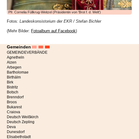
Pfr. Cornelia Füllkrug-Weitzel (Präsidentin von 'Brot f. d. Welt')
Fotos:
Landeskonsistorium der EKR / Stefan Bichler
(Mehr Bilder:
Fotoalbum auf Facebook
)
Gemeinden
GEMEINDEVERBÄNDE
Agnetheln
Alzen
Arbegen
Bartholomae
Birthälm
Birk
Bistritz
Botsch
Brenndorf
Broos
Bukarest
Craiova
Deutsch Weißkirch
Deutsch Zepling
Deva
Dunesdorf
Elisabethstadt