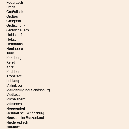
Fogarasch
Freck
Großalisch
Großau
Großpold
Großschenk
Großscheuern
Heldsdorf
Heltau
Hermannstadt
Honigberg
Jaad
Karlsburg
Keisd
Kerz
Kirchberg
Kronstadt
Leblang
Malmkrog
Marienburg bei Schässburg
Mediasch
Michelsberg
Mühlbach
Neppendorf
Neudorf bei Schässburg
Neustadt im Burzenland
Niedereidisch
Nußbach