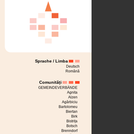
Sprache / Limba
Deutsch
Română
Comunități
GEMEINDEVERBÄNDE
Agnita
Alzen
Agârbiciu
Bartolomeu
Biertan
Birk
Bistrița
Botsch
Brenndorf