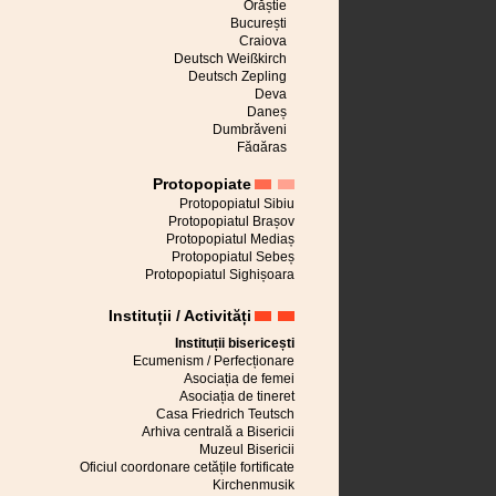
Orăștie
București
Craiova
Deutsch Weißkirch
Deutsch Zepling
Deva
Daneș
Dumbrăveni
Făgăraș
Avrig
Protopopiate
Seleușul Mare
Großau
Protopopiatul Sibiu
Apoldu de Sus
Protopopiatul Brașov
Cincu
Protopopiatul Mediaș
Großscheuern
Protopopiatul Sebeș
Hălchiu
Protopopiatul Sighișoara
Cisnădie
Sibiu
Instituții / Activități
Hărman
Jaad
Instituții bisericești
Alba Iulia
Ecumenism / Perfecționare
Saschiz
Asociația de femei
Cârța
Asociația de tineret
Kirchberg
Casa Friedrich Teutsch
Brașov
Arhiva centrală a Bisericii
Lovnic
Muzeul Bisericii
Mălâncrav
Oficiul coordonare cetățile fortificate
Hetiur
Kirchenmusik