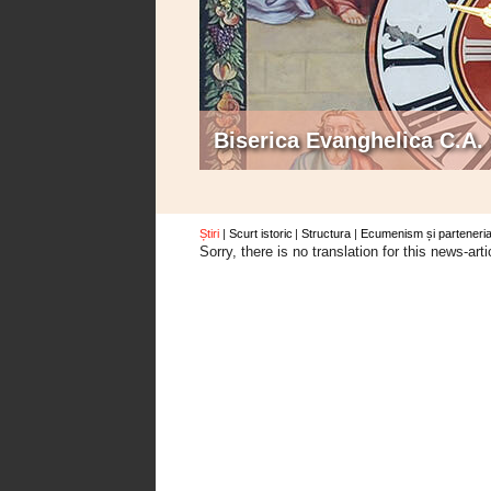
Biserica Evanghelica C.A.
Știri
Scurt istoric
Structura
Ecumenism și parteneria
Sorry, there is no translation for this news-arti