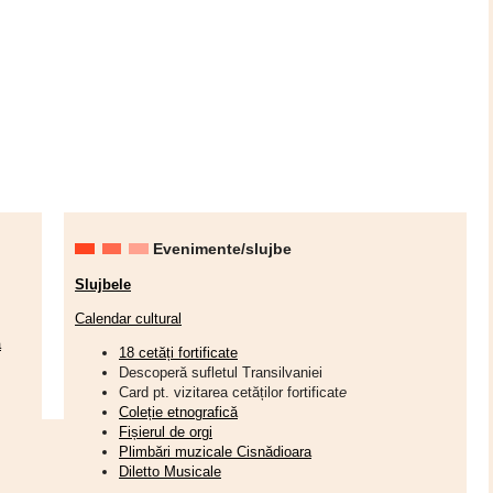
Evenimente/slujbe
Slujbele
Calendar cultural
a
18 cetăți fortificate
Descoperă sufletul Transilvaniei
Card pt. vizitarea cetăților fortificat
e
Coleție etnografică
Fișierul de orgi
Plimbări muzicale Cisnădioara
Diletto Musicale