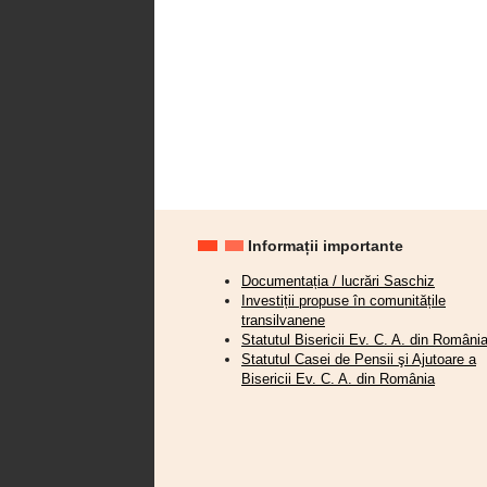
Informații importante
Documentația / lucrări Saschiz
Investiții propuse în comunitățile
transilvanene
Statutul Bisericii Ev. C. A. din Români
Statutul Casei de Pensii şi Ajutoare a
Bisericii Ev. C. A. din România