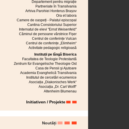
Mediaș
Departement pentru migrație
Cisnădioara
Partneriate în Transilvania
Sebeș
Arhiva Parohiei Honterus Brașov
Turnișor
Ora et labora
Neudorf bei Schässburg
Camere de oaspeți - Palatul episcopal
Cristian (BV)
Cantina Consistoriului Superior
Niedereidisch
Internatul de elevi "Ernst Weisenfeld"
Măieruș
Căminul de persoane vârstnice Fișer
Valea Superioară a Hârtibaciului
Centrul de conferințe Vulcan
Sânpetru
Centrul de conferințe „Elimheim“
Petrești (AB)
Activitate pedagogic religioasă
Râmnicu Vâlcea
Instituții pe lângă Biserica
Rauthal
Facultatea de Teologie Protestantă
Rupea
Zentrum für Evangelische Theologie Ost
Reșița
Casa de Pensii şi Ajutoare
Ruși
Academia Evanghelică Transilvania
Reussmarkt
Institutul de cercetări ecumenice
Roseln
Asociația „Diakonisches Werk“
Râșnov
Asociația „Dr. Carl Wolff“
Sighișoara
Altenheim Blumenau
Seiburg
Jidvei
Initiativen / Projekte
Semlac
Slimnic
Reghin
Prejmer
Valea Inferioară a Hârtibaciului
Noutăți
Ghimbav