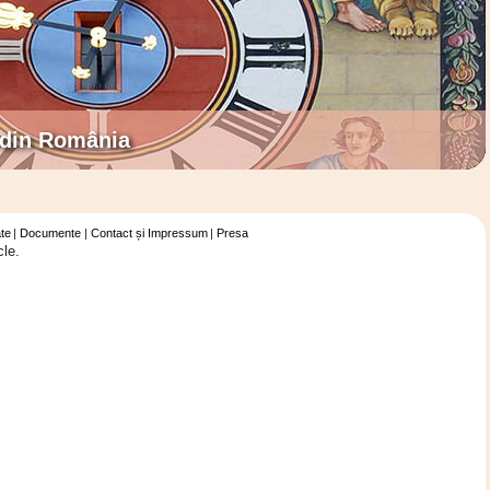
 din România
te
Documente
Contact și Impressum
Presa
cle.