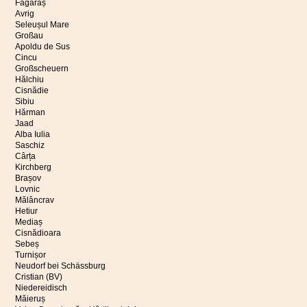
Făgăraș
Avrig
Seleușul Mare
Großau
Apoldu de Sus
Cincu
Großscheuern
Hălchiu
Cisnădie
Sibiu
Hărman
Jaad
Alba Iulia
Saschiz
Cârța
Kirchberg
Brașov
Lovnic
Mălâncrav
Hetiur
Mediaș
Cisnădioara
Sebeș
Turnișor
Neudorf bei Schässburg
Cristian (BV)
Niedereidisch
Măieruș