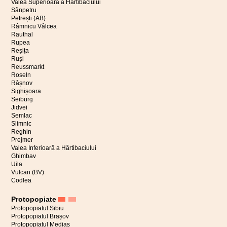
Valea Superioară a Hârtibaciului
Sânpetru
Petrești (AB)
Râmnicu Vâlcea
Rauthal
Rupea
Reșița
Ruși
Reussmarkt
Roseln
Râșnov
Sighișoara
Seiburg
Jidvei
Semlac
Slimnic
Reghin
Prejmer
Valea Inferioară a Hârtibaciului
Ghimbav
Uila
Vulcan (BV)
Codlea
Protopopiate
Protopopiatul Sibiu
Protopopiatul Brașov
Protopopiatul Mediaș