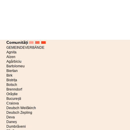
Comunități
GEMEINDEVERBÄNDE
Agnita
Alzen
Agârbiciu
Bartolomeu
Biertan
Birk
Bistrița
Botsch
Brenndorf
Orăștie
București
Craiova
Deutsch Weißkirch
Deutsch Zepling
Deva
Daneș
Dumbrăveni