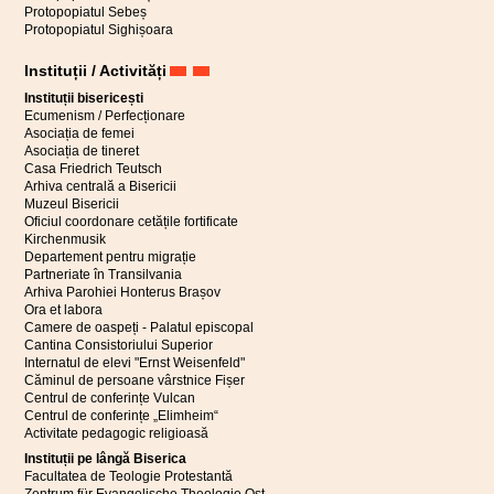
Protopopiatul Sebeș
Protopopiatul Sighișoara
Instituții / Activități
Instituții bisericești
Ecumenism / Perfecționare
Asociația de femei
Asociația de tineret
Casa Friedrich Teutsch
Arhiva centrală a Bisericii
Muzeul Bisericii
Oficiul coordonare cetățile fortificate
Kirchenmusik
Departement pentru migrație
Partneriate în Transilvania
Arhiva Parohiei Honterus Brașov
Ora et labora
Camere de oaspeți - Palatul episcopal
Cantina Consistoriului Superior
Internatul de elevi "Ernst Weisenfeld"
Căminul de persoane vârstnice Fișer
Centrul de conferințe Vulcan
Centrul de conferințe „Elimheim“
Activitate pedagogic religioasă
Instituții pe lângă Biserica
Facultatea de Teologie Protestantă