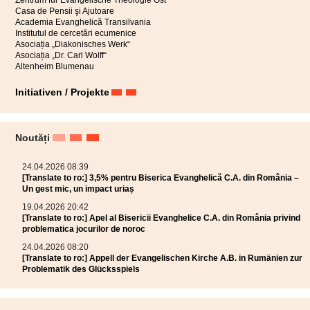
Zentrum für Evangelische Theologie Ost
Casa de Pensii şi Ajutoare
Academia Evanghelică Transilvania
Institutul de cercetări ecumenice
Asociația „Diakonisches Werk“
Asociația „Dr. Carl Wolff“
Altenheim Blumenau
Initiativen / Projekte
Noutăți
24.04.2026 08:39
[Translate to ro:] 3,5% pentru Biserica Evanghelică C.A. din România –
Un gest mic, un impact uriaș
19.04.2026 20:42
[Translate to ro:] Apel al Bisericii Evanghelice C.A. din România privind
problematica jocurilor de noroc
24.04.2026 08:20
[Translate to ro:] Appell der Evangelischen Kirche A.B. in Rumänien zur
Problematik des Glücksspiels