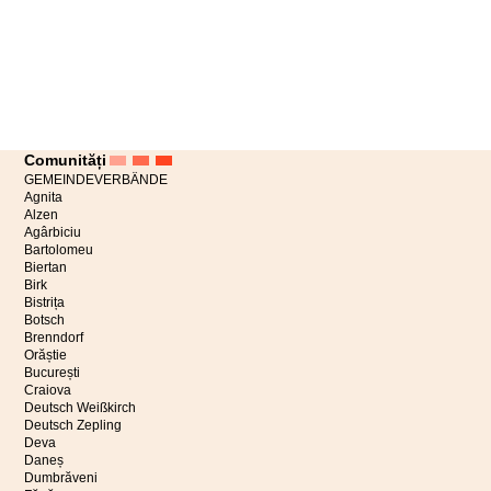
Comunități
GEMEINDEVERBÄNDE
Agnita
Alzen
Agârbiciu
Bartolomeu
Biertan
Birk
Bistrița
Botsch
Brenndorf
Orăștie
București
Craiova
Deutsch Weißkirch
Deutsch Zepling
Deva
Daneș
Dumbrăveni