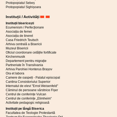
Protopopiatul Sebeș
Protopopiatul Sighișoara
Instituții / Activități
Instituții bisericești
Ecumenism / Perfecționare
Asociația de femei
Asociația de tineret
Casa Friedrich Teutsch
Arhiva centrală a Bisericii
Muzeul Bisericii
Oficiul coordonare cetățile fortificate
Kirchenmusik
Departement pentru migrație
Partneriate în Transilvania
Arhiva Parohiei Honterus Brașov
Ora et labora
Camere de oaspeți - Palatul episcopal
Cantina Consistoriului Superior
Internatul de elevi "Ernst Weisenfeld"
Căminul de persoane vârstnice Fișer
Centrul de conferințe Vulcan
Centrul de conferințe „Elimheim“
Activitate pedagogic religioasă
Instituții pe lângă Biserica
Facultatea de Teologie Protestantă