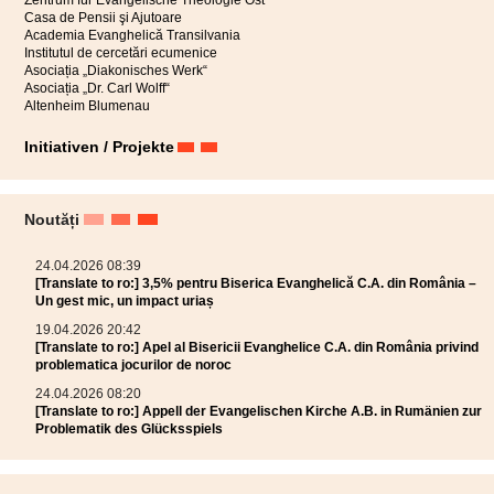
Zentrum für Evangelische Theologie Ost
Casa de Pensii şi Ajutoare
Academia Evanghelică Transilvania
Institutul de cercetări ecumenice
Asociația „Diakonisches Werk“
Asociația „Dr. Carl Wolff“
Altenheim Blumenau
Initiativen / Projekte
Noutăți
24.04.2026 08:39
[Translate to ro:] 3,5% pentru Biserica Evanghelică C.A. din România –
Un gest mic, un impact uriaș
19.04.2026 20:42
[Translate to ro:] Apel al Bisericii Evanghelice C.A. din România privind
problematica jocurilor de noroc
24.04.2026 08:20
[Translate to ro:] Appell der Evangelischen Kirche A.B. in Rumänien zur
Problematik des Glücksspiels