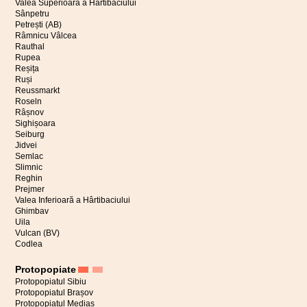
Valea Superioară a Hârtibaciului
Sânpetru
Petrești (AB)
Râmnicu Vâlcea
Rauthal
Rupea
Reșița
Ruși
Reussmarkt
Roseln
Râșnov
Sighișoara
Seiburg
Jidvei
Semlac
Slimnic
Reghin
Prejmer
Valea Inferioară a Hârtibaciului
Ghimbav
Uila
Vulcan (BV)
Codlea
Protopopiate
Protopopiatul Sibiu
Protopopiatul Brașov
Protopopiatul Mediaș