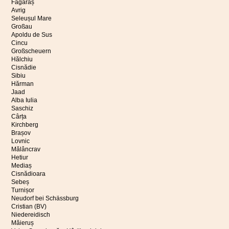
Făgăraș
Avrig
Seleușul Mare
Großau
Apoldu de Sus
Cincu
Großscheuern
Hălchiu
Cisnădie
Sibiu
Hărman
Jaad
Alba Iulia
Saschiz
Cârța
Kirchberg
Brașov
Lovnic
Mălâncrav
Hetiur
Mediaș
Cisnădioara
Sebeș
Turnișor
Neudorf bei Schässburg
Cristian (BV)
Niedereidisch
Măieruș