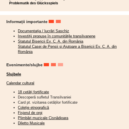
Problematik des Glücksspiels
Informații importante
Documentația / lucrări Saschiz
Investiții propuse în comunitățile transilvanene
Statutul Bisericii Ev. C. A. din România
Statutul Casei de Pensii şi Ajutoare a Bisericii Ev. C. A. din
România
Evenimente/slujbe
Slujbele
Calendar cultural
18 cetăți fortificate
Descoperă sufletul Transilvaniei
Card pt. vizitarea cetăților fortificat
e
Coleție etnografică
Fișierul de orgi
Plimbări muzicale Cisnădioara
Diletto Musicale