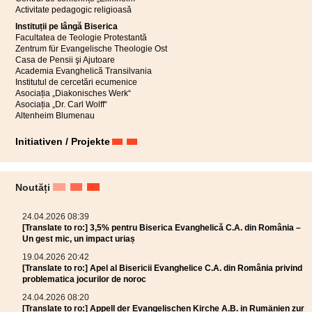
Activitate pedagogic religioasă
Instituții pe lângă Biserica
Facultatea de Teologie Protestantă
Zentrum für Evangelische Theologie Ost
Casa de Pensii şi Ajutoare
Academia Evanghelică Transilvania
Institutul de cercetări ecumenice
Asociația „Diakonisches Werk“
Asociația „Dr. Carl Wolff“
Altenheim Blumenau
Initiativen / Projekte
Noutăți
24.04.2026 08:39
[Translate to ro:] 3,5% pentru Biserica Evanghelică C.A. din România –
Un gest mic, un impact uriaș
19.04.2026 20:42
[Translate to ro:] Apel al Bisericii Evanghelice C.A. din România privind
problematica jocurilor de noroc
24.04.2026 08:20
[Translate to ro:] Appell der Evangelischen Kirche A.B. in Rumänien zur