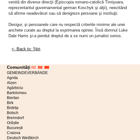
venită din diverse direcţii (Episcopia romano-catolică Timişoara,
reprezentantul guvernamental german Koschyk şi alţii), neezitând
să afirme neadevăruri sau să denigreze persoane şi instituţii.
Desigur, şi persoanele care nu respectă criteriile minime ale unei
anchete curate au dreptul la exprimarea opiniei. Însă domnul Luke
Dale Harris şi-a pierdut dreptul de a se numi un jurnalist serios.
<- Back to: Știri
Comunități
GEMEINDEVERBÄNDE
Agnita
Alzen
Agârbiciu
Bartolomeu
Biertan
Birk
Bistrița
Botsch
Brenndorf
Orăștie
București
Craiova
Deutsch Weißkirch