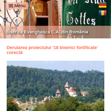
Deutsch
Menu
Română
Biserica Evanghelica C.A. din România
Derularea proiectului '18 biserici fortificate'
corectă