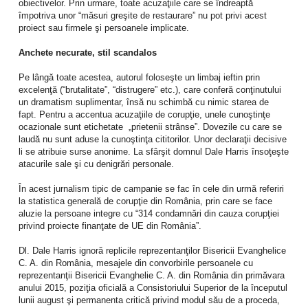
obiectivelor. Prin urmare, toate acuzaţiile care se îndreaptă
împotriva unor “măsuri greşite de restaurare” nu pot privi acest
proiect sau firmele şi persoanele implicate.
Anchete necurate, stil scandalos
Pe lângă toate acestea, autorul foloseşte un limbaj ieftin prin
excelenţă (“brutalitate”, “distrugere” etc.), care conferă conţinutului
un dramatism suplimentar, însă nu schimbă cu nimic starea de
fapt. Pentru a accentua acuzaţiile de corupţie, unele cunoştinţe
ocazionale sunt etichetate „prietenii strânse”. Dovezile cu care se
laudă nu sunt aduse la cunoştinţa cititorilor. Unor declaraţii decisive
li se atribuie surse anonime. La sfârşit domnul Dale Harris însoţeşte
atacurile sale şi cu denigrări personale.
În acest jurnalism tipic de campanie se fac în cele din urmă referiri
la statistica generală de corupţie din România, prin care se face
aluzie la persoane integre cu “314 condamnări din cauza corupţiei
privind proiecte finanţate de UE din România”.
Dl. Dale Harris ignoră replicile reprezentanţilor Bisericii Evanghelice
C. A. din România, mesajele din convorbirile persoanele cu
reprezentanţii Bisericii Evanghelie C. A. din România din primăvara
anului 2015, poziţia oficială a Consistoriului Superior de la începutul
lunii august şi permanenta critică privind modul său de a proceda,