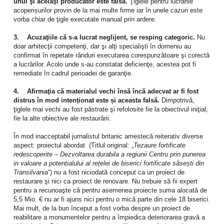
unul şi acelaşi producător este falsă.
Ţiglele pentru lucrările
acoperișurilor provin de la mai multe firme iar în unele cazuri este
vorba chiar de ţigle executate manual prin ardere.
3. Acuzaţiile că s-a lucrat neglijent, se resping categoric.
Nu
doar arhitecţii competenţi, dar şi alţi specialişti în domeniu au
confirmat în repetate rânduri executarea corespunzătoare şi corectă
a lucrărilor. Acolo unde s-au constatat deficienţe, acestea pot fi
remediate în cadrul perioadei de garanţie.
4. Afirmaţia că materialul vechi însă încă adecvat ar fi fost
distrus în mod intenționat este și aceasta falsă.
Dimpotrivă,
ţiglele mai vechi au fost păstrate şi refolosite fie la obiectivul iniţial,
fie la alte obiective ale restaurării.
În mod inacceptabil jurnalistul britanic amestecă reiterativ diverse
aspect: proiectul abordat (Titlul original: „
Tezaure fortificate
redescoperite – Dezvoltarea durabila a regiunii Centru prin punerea
in valoare a potențialului al rețelei de biserici fortificate săsești din
Transilvania
“) nu a fost niciodată conceput ca un proiect de
restaurare şi nici ca proiect de renovare. Nu trebuie să fii expert
pentru a recunoaşte că pentru asemenea proiecte suma alocată de
5,5 Mio. € nu ar fi ajuns nici pentru o mică parte din cele 18 biserici.
Mai mult, de la bun început a fost vorba despre un proiect de
reabilitare a monumentelor pentru a împiedica deteriorarea gravă a