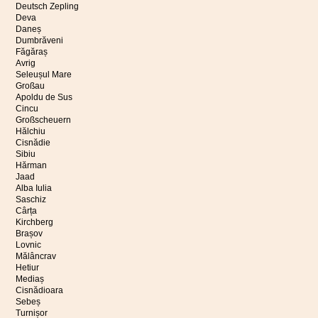
Deutsch Zepling
Deva
Daneș
Dumbrăveni
Făgăraș
Avrig
Seleușul Mare
Großau
Apoldu de Sus
Cincu
Großscheuern
Hălchiu
Cisnădie
Sibiu
Hărman
Jaad
Alba Iulia
Saschiz
Cârța
Kirchberg
Brașov
Lovnic
Mălâncrav
Hetiur
Mediaș
Cisnădioara
Sebeș
Turnișor