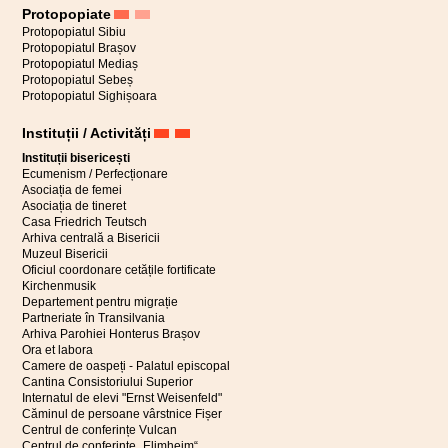
Protopopiate
Protopopiatul Sibiu
Protopopiatul Brașov
Protopopiatul Mediaș
Protopopiatul Sebeș
Protopopiatul Sighișoara
Instituții / Activități
Instituții bisericești
Ecumenism / Perfecționare
Asociația de femei
Asociația de tineret
Casa Friedrich Teutsch
Arhiva centrală a Bisericii
Muzeul Bisericii
Oficiul coordonare cetățile fortificate
Kirchenmusik
Departement pentru migrație
Partneriate în Transilvania
Arhiva Parohiei Honterus Brașov
Ora et labora
Camere de oaspeți - Palatul episcopal
Cantina Consistoriului Superior
Internatul de elevi "Ernst Weisenfeld"
Căminul de persoane vârstnice Fișer
Centrul de conferințe Vulcan
Centrul de conferințe „Elimheim“