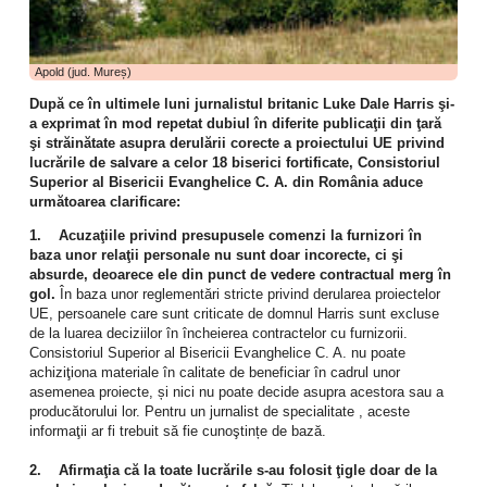
Apold (jud. Mureș)
După ce în ultimele luni jurnalistul britanic Luke Dale Harris şi-
a exprimat în mod repetat dubiul în diferite publicaţii din ţară
şi străinătate asupra derulării corecte a proiectului UE privind
lucrările de salvare a celor 18 biserici fortificate, Consistoriul
Superior al Bisericii Evanghelice C. A. din România aduce
următoarea clarificare:
1. Acuzaţiile privind presupusele comenzi la furnizori în
baza unor relaţii personale nu sunt doar incorecte, ci şi
absurde, deoarece ele din punct de vedere contractual merg în
gol.
În baza unor reglementări stricte privind derularea proiectelor
UE, persoanele care sunt criticate de domnul Harris sunt excluse
de la luarea deciziilor în încheierea contractelor cu furnizorii.
Consistoriul Superior al Bisericii Evanghelice C. A. nu poate
achiziţiona materiale în calitate de beneficiar în cadrul unor
asemenea proiecte, și nici nu poate decide asupra acestora sau a
producătorului lor. Pentru un jurnalist de specialitate , aceste
informaţii ar fi trebuit să fie cunoştințe de bază.
2. Afirmaţia că la toate lucrările s-au folosit ţigle doar de la