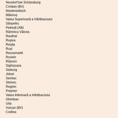
Neudorf bei Schässburg
Cristian (BV)
Niedereidisch
Măieruș
Valea Superioară a Hârtibaciului
Sânpetru
Petrești (AB)
Râmnicu Vâlcea
Rauthal
Rupea
Reșița
Ruși
Reussmarkt
Roseln
Râșnov
Sighișoara
Seiburg
Jidvei
Semlac
Slimnic
Reghin
Prejmer
Valea Inferioară a Hârtibaciului
Ghimbav
Uila
Vulcan (BV)
Codlea