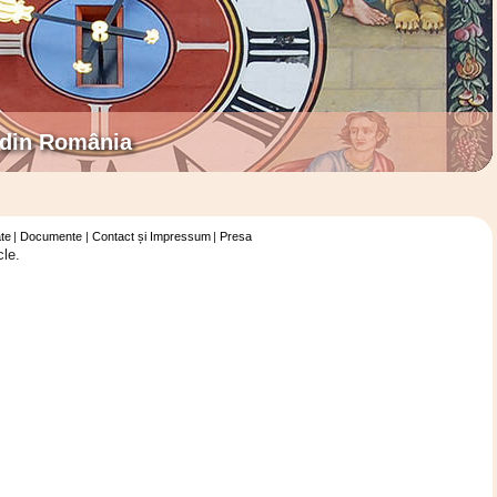
 din România
te
Documente
Contact și Impressum
Presa
cle.