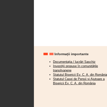
Informații importante
Documentația / lucrări Saschiz
Investiții propuse în comunitățile
transilvanene
Statutul Bisericii Ev. C. A. din Români
Statutul Casei de Pensii şi Ajutoare a
Bisericii Ev. C. A. din România