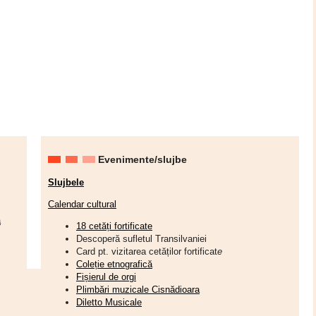
Evenimente/slujbe
Slujbele
Calendar cultural
a
18 cetăți fortificate
Descoperă sufletul Transilvaniei
Card pt. vizitarea cetăților fortificat
e
Coleție etnografică
Fișierul de orgi
Plimbări muzicale Cisnădioara
Diletto Musicale