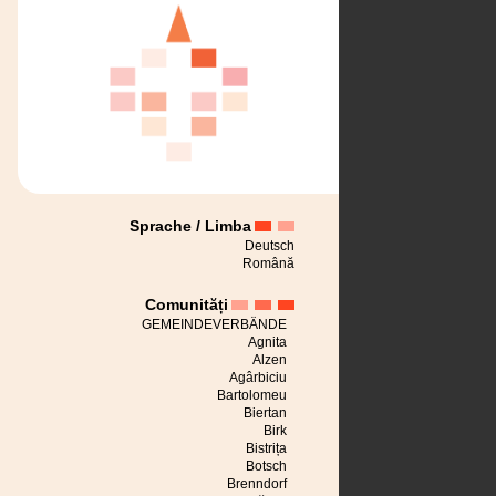
Sprache / Limba
Deutsch
Română
Comunități
GEMEINDEVERBÄNDE
Agnita
Alzen
Agârbiciu
Bartolomeu
Biertan
Birk
Bistrița
Botsch
Brenndorf