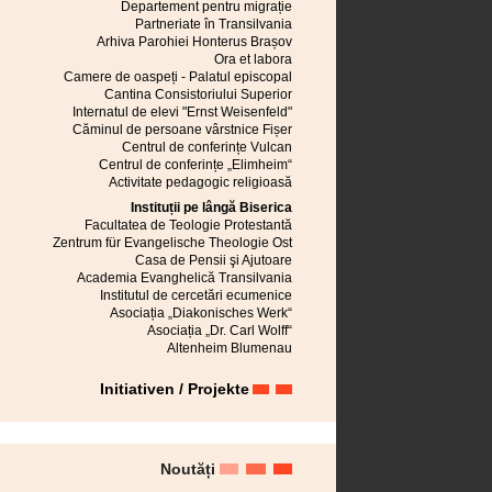
Mediaș
Departement pentru migrație
Cisnădioara
Partneriate în Transilvania
Sebeș
Arhiva Parohiei Honterus Brașov
Turnișor
Ora et labora
Neudorf bei Schässburg
Camere de oaspeți - Palatul episcopal
Cristian (BV)
Cantina Consistoriului Superior
Niedereidisch
Internatul de elevi "Ernst Weisenfeld"
Măieruș
Căminul de persoane vârstnice Fișer
Valea Superioară a Hârtibaciului
Centrul de conferințe Vulcan
Sânpetru
Centrul de conferințe „Elimheim“
Petrești (AB)
Activitate pedagogic religioasă
Râmnicu Vâlcea
Instituții pe lângă Biserica
Rauthal
Facultatea de Teologie Protestantă
Rupea
Zentrum für Evangelische Theologie Ost
Reșița
Casa de Pensii şi Ajutoare
Ruși
Academia Evanghelică Transilvania
Reussmarkt
Institutul de cercetări ecumenice
Roseln
Asociația „Diakonisches Werk“
Râșnov
Asociația „Dr. Carl Wolff“
Sighișoara
Altenheim Blumenau
Seiburg
Jidvei
Initiativen / Projekte
Semlac
Slimnic
Reghin
Prejmer
Valea Inferioară a Hârtibaciului
Noutăți
Ghimbav