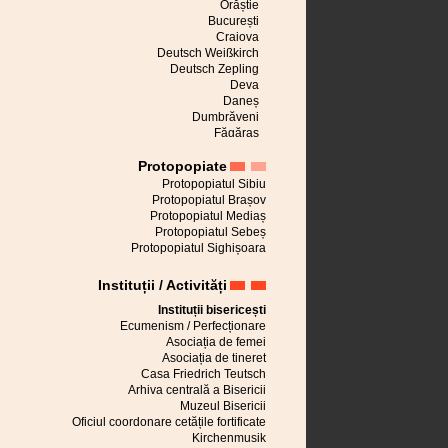
Orăștie
București
Craiova
Deutsch Weißkirch
Deutsch Zepling
Deva
Daneș
Dumbrăveni
Făgăraș
Avrig
Protopopiate
Seleușul Mare
Großau
Protopopiatul Sibiu
Apoldu de Sus
Protopopiatul Brașov
Cincu
Protopopiatul Mediaș
Großscheuern
Protopopiatul Sebeș
Hălchiu
Protopopiatul Sighișoara
Cisnădie
Sibiu
Instituții / Activități
Hărman
Jaad
Instituții bisericești
Alba Iulia
Ecumenism / Perfecționare
Saschiz
Asociația de femei
Cârța
Asociația de tineret
Kirchberg
Casa Friedrich Teutsch
Brașov
Arhiva centrală a Bisericii
Lovnic
Muzeul Bisericii
Mălâncrav
Oficiul coordonare cetățile fortificate
Hetiur
Kirchenmusik