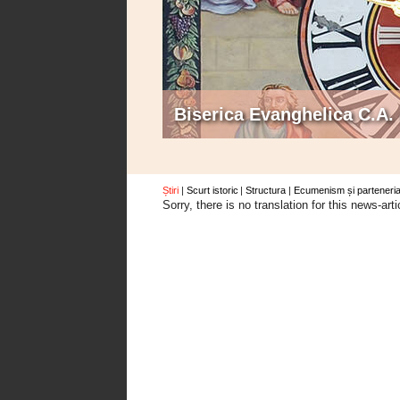
Biserica Evanghelica C.A.
Știri
Scurt istoric
Structura
Ecumenism și parteneria
Sorry, there is no translation for this news-arti