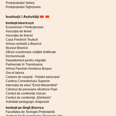
Protopopiatul Sebeș
Protopopiatul Sighișoara
Instituții / Activități
Instituții bisericești
Ecumenism / Perfecționare
Asociația de femei
Asociația de tineret
Casa Friedrich Teutsch
Arhiva centrală a Bisericii
Muzeul Bisericii
Oficiul coordonare cetățile fortificate
Kirchenmusik
Departement pentru migrație
Partneriate în Transilvania
Arhiva Parohiei Honterus Brașov
Ora et labora
Camere de oaspeți - Palatul episcopal
Cantina Consistoriului Superior
Internatul de elevi "Ernst Weisenfeld"
Căminul de persoane vârstnice Fișer
Centrul de conferințe Vulcan
Centrul de conferințe „Elimheim“
Activitate pedagogic religioasă
Instituții pe lângă Biserica
Facultatea de Teologie Protestantă