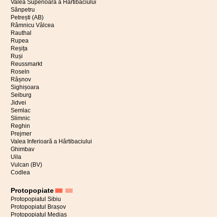
Valea Superioară a Hârtibaciului
Sânpetru
Petrești (AB)
Râmnicu Vâlcea
Rauthal
Rupea
Reșița
Ruși
Reussmarkt
Roseln
Râșnov
Sighișoara
Seiburg
Jidvei
Semlac
Slimnic
Reghin
Prejmer
Valea Inferioară a Hârtibaciului
Ghimbav
Uila
Vulcan (BV)
Codlea
Protopopiate
Protopopiatul Sibiu
Protopopiatul Brașov
Protopopiatul Mediaș