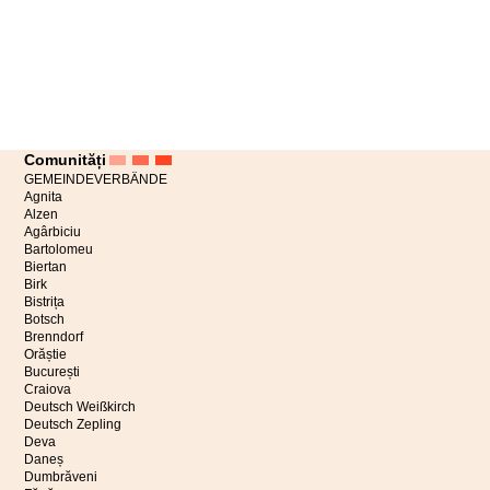
Comunități
GEMEINDEVERBÄNDE
Agnita
Alzen
Agârbiciu
Bartolomeu
Biertan
Birk
Bistrița
Botsch
Brenndorf
Orăștie
București
Craiova
Deutsch Weißkirch
Deutsch Zepling
Deva
Daneș
Dumbrăveni