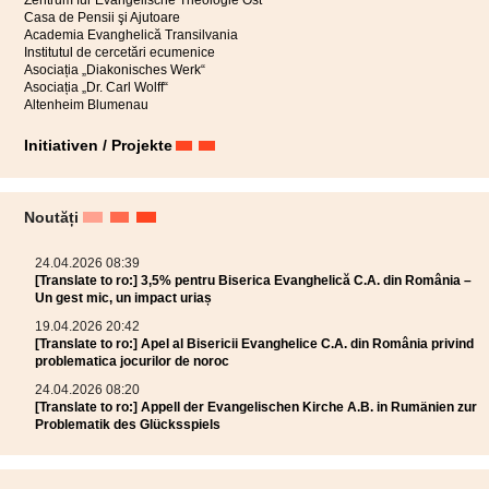
Zentrum für Evangelische Theologie Ost
Casa de Pensii şi Ajutoare
Academia Evanghelică Transilvania
Institutul de cercetări ecumenice
Asociația „Diakonisches Werk“
Asociația „Dr. Carl Wolff“
Altenheim Blumenau
Initiativen / Projekte
Noutăți
24.04.2026 08:39
[Translate to ro:] 3,5% pentru Biserica Evanghelică C.A. din România –
Un gest mic, un impact uriaș
19.04.2026 20:42
[Translate to ro:] Apel al Bisericii Evanghelice C.A. din România privind
problematica jocurilor de noroc
24.04.2026 08:20
[Translate to ro:] Appell der Evangelischen Kirche A.B. in Rumänien zur
Problematik des Glücksspiels