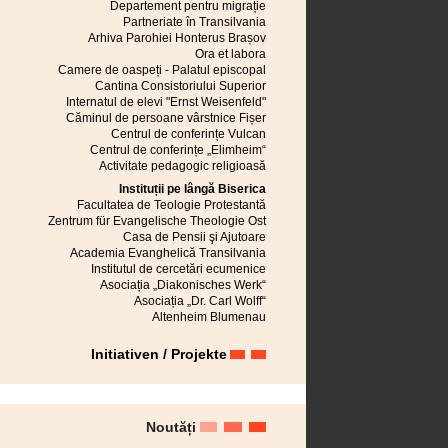
Mediaș
Departement pentru migrație
Cisnădioara
Partneriate în Transilvania
Sebeș
Arhiva Parohiei Honterus Brașov
Turnișor
Ora et labora
Neudorf bei Schässburg
Camere de oaspeți - Palatul episcopal
Cristian (BV)
Cantina Consistoriului Superior
Niedereidisch
Internatul de elevi "Ernst Weisenfeld"
Măieruș
Căminul de persoane vârstnice Fișer
Valea Superioară a Hârtibaciului
Centrul de conferințe Vulcan
Sânpetru
Centrul de conferințe „Elimheim“
Petrești (AB)
Activitate pedagogic religioasă
Râmnicu Vâlcea
Instituții pe lângă Biserica
Rauthal
Facultatea de Teologie Protestantă
Rupea
Zentrum für Evangelische Theologie Ost
Reșița
Casa de Pensii şi Ajutoare
Ruși
Academia Evanghelică Transilvania
Reussmarkt
Institutul de cercetări ecumenice
Roseln
Asociația „Diakonisches Werk“
Râșnov
Asociația „Dr. Carl Wolff“
Sighișoara
Altenheim Blumenau
Seiburg
Jidvei
Initiativen / Projekte
Semlac
Slimnic
Reghin
Prejmer
Valea Inferioară a Hârtibaciului
Noutăți
Ghimbav