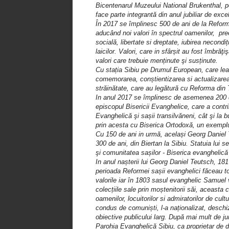
Bicentenarul Muzeului National Brukenthal, pe
face parte integrantă din anul jubiliar de e
În 2017 se împlinesc 500 de ani de la Reforma
aducând noi valori în spectrul oamenilor, p
socială, libertate si dreptate, iubirea necond
laicilor. Valori, care in sfârșit au fost îmbrăţ
valori care trebuie menținute şi susținute.
Cu stația Sibiu pe Drumul European, care leagă
comemorarea, conștientizarea si actualizarea 
străinătate, care au legătură cu Reforma din 
In anul 2017 se împlinesc de asemenea 200 de 
episcopul Bisericii Evanghelice, care a contri
Evanghelică şi sașii transilvăneni, cât şi la
prin acesta cu Biserica Ortodoxă, un exemplu
Cu 150 de ani in urmă, același Georg Daniel 
300 de ani, din Biertan la Sibiu. Statuia lui s
şi comunitatea sașilor - Biserica evanghelic
In anul nașterii lui Georg Daniel Teutsch, 181
perioada Reformei sașii evanghelici făceau tot
valorile iar în 1803 sasul evanghelic Samuel 
colecțiile sale prin moștenitorii săi, aceasta
oamenilor, locuitorilor si admiratorilor de cu
condus de comuniști, l-a naționalizat, deschiz
obiective publicului larg. După mai mult de 
Parohia Evanghelică Sibiu, ca proprietar de d