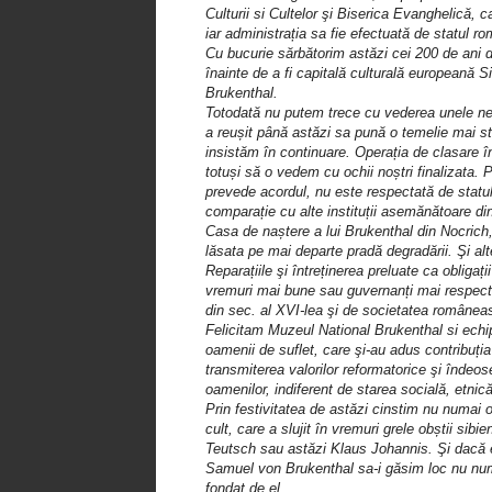
Culturii si Cultelor şi Biserica Evanghelică, 
iar administrația sa fie efectuată de statul r
Cu bucurie sărbătorim astăzi cei 200 de ani d
înainte de a fi capitală culturală europeană 
Brukenthal.
Totodată nu putem trece cu vederea unele nea
a reușit până astăzi sa pună o temelie mai sta
insistăm în continuare. Operația de clasare 
totuși să o vedem cu ochii noștri finalizata. P
prevede acordul, nu este respectată de statu
comparație cu alte instituții asemănătoare din
Casa de naștere a lui Brukenthal din Nocrich,
lăsata pe mai departe pradă degradării. Şi al
Reparațiile şi întreținerea preluate ca obliga
vremuri mai bune sau guvernanți mai respectuo
din sec. al XVI-lea şi de societatea române
Felicitam Muzeul National Brukenthal si echipa
oamenii de suflet, care şi-au adus contribuți
transmiterea valorilor reformatorice şi îndeose
oamenilor, indiferent de starea socială, etnic
Prin festivitatea de astăzi cinstim nu numai 
cult, care a slujit în vremuri grele obștii sib
Teutsch sau astăzi Klaus Johannis. Şi dacă es
Samuel von Brukenthal sa-i găsim loc nu numai 
fondat de el.