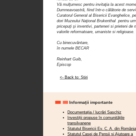
Vă mulţumesc pentru invitaţia la acest moment
Dumneavoastră, fiind într-o călătorie de servi
Curatorul General al Bisericii Evanghelice, p
dori Muzeului Naţional Brukenthal pentru următo
pricepuţi şi inventivi, parteneri si prieteni d
valorile reformatoare, umaniste si religioase.
Cu binecuvântare,
în numele BECAR
Reinhart Guib,
Episcop
<- Back to: Știri
Informații importante
Documentația / lucrări Saschiz
Investiții propuse în comunitățile
transilvanene
Statutul Bisericii Ev. C. A. din Români
Statutul Casei de Pensii şi Ajutoare a