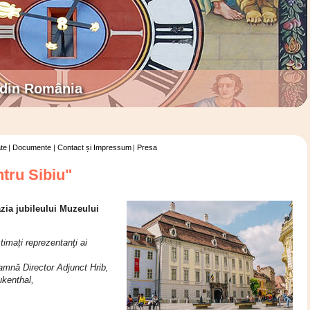
 din România
te
Documente
Contact și Impressum
Presa
ntru Sibiu"
zia jubileului Muzeului
imați reprezentanţi ai
amnă Director Adjunct Hrib,
ukenthal,