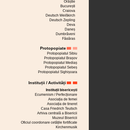
Orăștie
București
Craiova
Deutsch Weißkirch
Deutsch Zepling
Deva
Daneș
Dumbrăveni
Făgăraș
Avrig
Protopopiate
Seleușul Mare
Großau
Protopopiatul Sibiu
Apoldu de Sus
Protopopiatul Brașov
Cincu
Protopopiatul Mediaș
Großscheuern
Protopopiatul Sebeș
Hălchiu
Protopopiatul Sighișoara
Cisnădie
Sibiu
Instituții / Activități
Hărman
Jaad
Instituții bisericești
Alba Iulia
Ecumenism / Perfecționare
Saschiz
Asociația de femei
Cârța
Asociația de tineret
Kirchberg
Casa Friedrich Teutsch
Brașov
Arhiva centrală a Bisericii
Lovnic
Muzeul Bisericii
Mălâncrav
Oficiul coordonare cetățile fortificate
Hetiur
Kirchenmusik