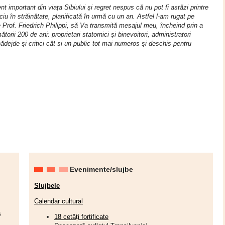
 important din viaţa Sibiului şi regret nespus că nu pot fi astăzi printre
ciu în străinătate, planificată în urmă cu un an. Astfel l-am rugat pe
e Prof. Friedrich Philippi, să Va transmită mesajul meu, încheind prin a
rii 200 de ani: proprietari statornici şi binevoitori, administratori
e nădejde şi critici cât şi un public tot mai numeros şi deschis pentru
Evenimente/slujbe
Slujbele
Calendar cultural
a
18 cetăți fortificate