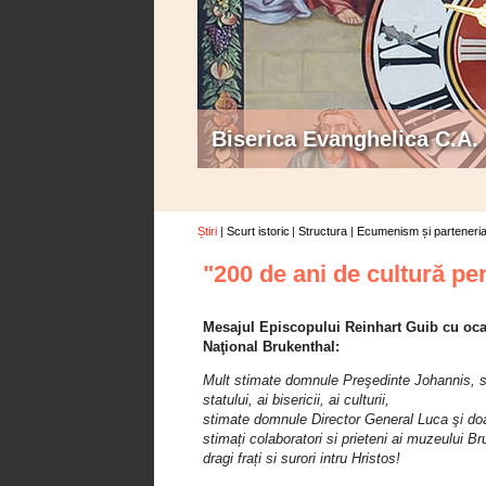
Biserica Evanghelica C.A.
Știri
Scurt istoric
Structura
Ecumenism și parteneria
"200 de ani de cultură pe
Mesajul Episcopului Reinhart Guib cu oca
Naţional Brukenthal:
Mult stimate domnule Preşedinte Johannis, st
statului, ai bisericii, ai culturii,
stimate domnule Director General Luca şi do
stimați colaboratori si prieteni ai muzeului Br
dragi frați si surori intru Hristos!