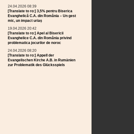
Uila
Vulcan (BV)
24.04.2026 08:39
Codlea
[Translate to ro:] 3,5% pentru Biserica
Evanghelică C.A. din România – Un gest
mic, un impact uriaș
19.04.2026 20:42
[Translate to ro:] Apel al Bisericii
Evanghelice C.A. din România privind
problematica jocurilor de noroc
24.04.2026 08:20
[Translate to ro:] Appell der
Evangelischen Kirche A.B. in Rumänien
zur Problematik des Glücksspiels