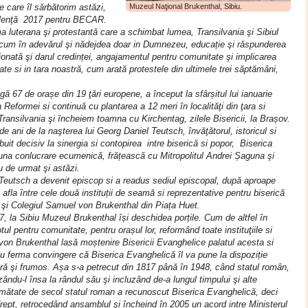
 care îl sărbătorim astăzi,
Muzeul Naţional Brukenthal, Sibiu.
xcelenţă 2017 pentru BECAR.
 luterana şi protestantă care a schimbat lumea, Transilvania şi Sibiul
recum în adevărul şi nădejdea doar in Dumnezeu, educație şi răspunderea
iționată şi darul credinței, angajamentul pentru comunitate şi implicarea
işate si in tara noastră, cum arată protestele din ultimele trei săptămâni,
 67 de orașe din 19 ţări europene, a început la sfârșitul lui ianuarie
Reformei si continuă cu plantarea a 12 meri în localităţi din ţara si
Transilvania şi încheiem toamna cu Kirchentag, zilele Bisericii, la Brașov.
ani de la naşterea lui Georg Daniel Teutsch, învăţătorul, istoricul si
buit decisiv la sinergia si contopirea intre biserică si popor, Biserica
 buna conlucrare ecumenică, frățească cu Mitropolitul Andrei Șaguna şi
 de urmat şi astăzi.
Teutsch a devenit episcop si a readus sediul episcopal, după aproape
e afla între cele două instituții de seamă si reprezentative pentru biserică
ă şi Colegiul Samuel von Brukenthal din Piața Huet.
7, la Sibiu Muzeul Brukenthal își deschidea porțile. Cum de altfel în
ul pentru comunitate, pentru orașul lor, reformând toate instituţiile si
von Brukenthal lasă moștenire Bisericii Evanghelice palatul acesta si
 cu ferma convingere că Biserica Evanghelică îl va pune la dispoziție
ltură şi frumos. Așa s-a petrecut din 1817 până în 1948, când statul român,
ându-l însa la rândul său şi incluzând de-a lungul timpului şi alte
jumătate de secol statul roman a recunoscut Biserica Evanghelică, deci
rept, retrocedând ansamblul şi încheind în 2005 un acord intre Ministerul