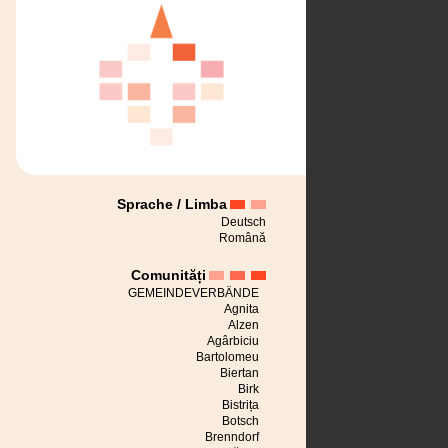
Sprache / Limba
Deutsch
Română
Comunități
GEMEINDEVERBÄNDE
Agnita
Alzen
Agârbiciu
Bartolomeu
Biertan
Birk
Bistrița
Botsch
Brenndorf