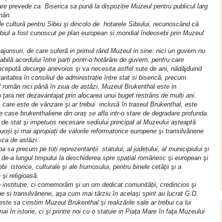
care prevede ca Biserica sa pună la dispoziție Muzeul pentru publicul larg
omân.
e cultură pentru Sibiu şi dincolo de hotarele Sibiului, recunoscând că
Sibiul a fost cunoscut pe plan european si mondial îndeosebi prin Muzeul
junsuri, de care suferă in primul rând Muzeul in sine: nici un guvern nu
bilă acordului între parți printr-o hotărâre de guvern, pentru care
începută decurge anevoios şi va necesita astfel sute de ani, nădăjduind
aritatea în consiliul de administrație între stat si biserică, precum
l român nici până în ziua de astăzi. Muzeul Brukenthal este in
 ţara net dezavantajat prin alocarea unui buget restrâns de mulți ani.
 care este de vânzare şi ar trebui inclusă în traseul Brukenthal, este
te case brukenthaliene din oraș se afla intr-o stare de degradare profunda.
ții de stat şi impetuos necesare sediului principal al Muzeului așteaptă
și şi mai apropiați de valorile reformatorice europene şi transilvănene
asca de astăzi.
 sa precum pe toți reprezentanții statului, al județului, al municipiului şi
a de-a lungul timpului la deschiderea spre spațial românesc şi european şi
bi istorice, culturale şi ale frumosului, pentru binele cetăţii şi a
ă şi religioasă.
o instituție, ci comemorăm şi un om dedicat comunităţii, credincios şi
iene si transilvănene, aşa cum mai târziu în același spirit au lucrat G.D.
te sa cinstim Muzeul Brukenthal şi realizările sale ar trebui ca lui
în istorie, ci şi printre noi cu o statuie in Piața Mare în faţa Muzeului