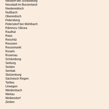
Neudorf bei Schässburg
Neustadt im Burzenland
Niedereidisch
Nußbach
Obereidisch
Petersberg
Petersdorf bei Mühlbach
Râmnicu Vâlcea
Rauthal
Reps
Reschitz
Reussen
Reussmarkt
Roseln
Rosenau
Schässburg
Seiburg
Seiden
Semlak
Stolzenburg
Sächsisch Regen
Tartlau
Urwegen
Weidenbach
Weilau
Wolkendorf
Zeiden