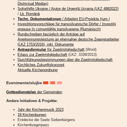
Districtual Mediaș)
Soforthilfe Ukraine / Ajutor de Urgență Ucraina (LKZ 4882022)
/
Lb. Română
Techn. Dokumentationen
/ Arbeiten EU-Projekte (rum.)
Investitionsvorschläge für transsilvanische Dörfer / Investiții
propuse în comunitățile transilvanene (Rumänisch)
Rundschreiben bezüglich der Anträge auf
Anerkennungsleistung an ehemalige deutsche Zwangsarbeiter
(LKZ 1753/2016), inkl. Dokumente
Antragsformular
für Zweitmitgliedschaft
(Word)
Erlass zur Zweitmitgliedschaft
(LKZ: 3338/2013)
Durchführungsbestimmungen über die Zweitmitgliedschaft
Kirchliches Zukunftskonzept
Aktuelle Kirchenordnung
Evenimente/slujbe
Gottesdienstplan
der Gemeinden
Andere Initiativen & Projekte:
Jahr der Kirchenmusik 2023
18 Kirchenburgen
Entdecke die Seele Siebenbürgens
Kirchenburgenpass