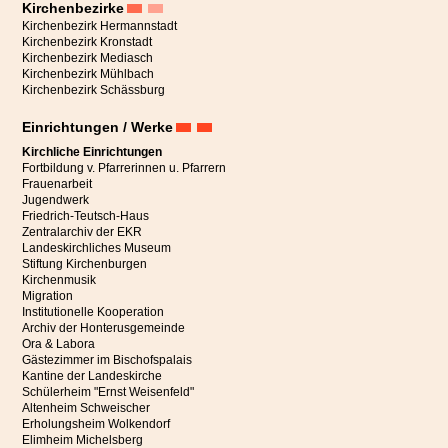
Kirchenbezirke
Kirchenbezirk Hermannstadt
Kirchenbezirk Kronstadt
Kirchenbezirk Mediasch
Kirchenbezirk Mühlbach
Kirchenbezirk Schässburg
Einrichtungen / Werke
Kirchliche Einrichtungen
Fortbildung v. Pfarrerinnen u. Pfarrern
Frauenarbeit
Jugendwerk
Friedrich-Teutsch-Haus
Zentralarchiv der EKR
Landeskirchliches Museum
Stiftung Kirchenburgen
Kirchenmusik
Migration
Institutionelle Kooperation
Archiv der Honterusgemeinde
Ora & Labora
Gästezimmer im Bischofspalais
Kantine der Landeskirche
Schülerheim "Ernst Weisenfeld"
Altenheim Schweischer
Erholungsheim Wolkendorf
Elimheim Michelsberg