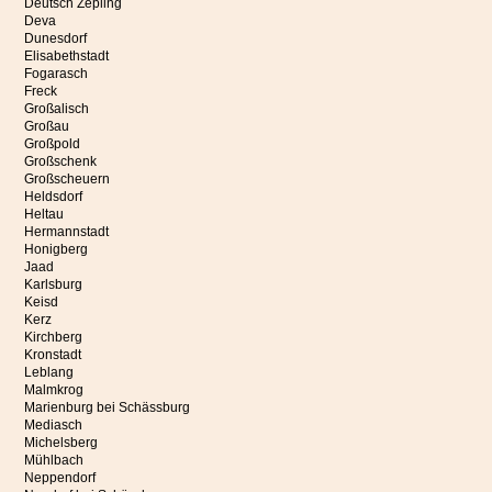
Deutsch Zepling
Deva
Dunesdorf
Elisabethstadt
Fogarasch
Freck
Großalisch
Großau
Großpold
Großschenk
Großscheuern
Heldsdorf
Heltau
Hermannstadt
Honigberg
Jaad
Karlsburg
Keisd
Kerz
Kirchberg
Kronstadt
Leblang
Malmkrog
Marienburg bei Schässburg
Mediasch
Michelsberg
Mühlbach
Neppendorf