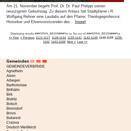
Am 21. November begeht Prof. Dr. Dr. Paul Philippi seinen
neunzigsten Geburtstag. Zu diesem Anlass hat Stadtpfarrer i.R.
Wolfgang Rehner eine Laudatio auf den Pfarrer, Theologieprofessor,
Historiker und Ehrenvorsitzenden des...
[more]
Displaying results ###SPAN_BEGIN###%s to %s out of ###SPAN_BEGIN###%s
<< First
< Previous
1121-1127
1128-1134
1135-1141
1142-1148
1149-1155
1156-
1162
1163-1168
Next >
Last >>
Gemeinden
GEMEINDEVERBÄNDE
Agnetheln
Alzen
Arbegen
Bartholomae
Birthälm
Birk
Bistritz
Botsch
Brenndorf
Broos
Bukarest
Craiova
Deutsch Weißkirch