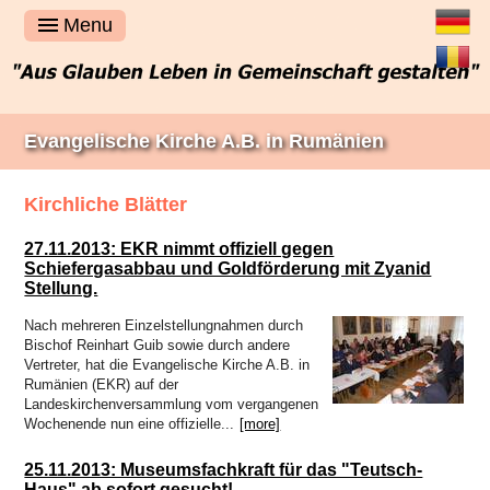
Deutsch
Menu
Română
Evangelische Kirche A.B. in Rumänien
Kirchliche Blätter
27.11.2013: EKR nimmt offiziell gegen
Schiefergasabbau und Goldförderung mit Zyanid
Stellung.
Nach mehreren Einzelstellungnahmen durch
Bischof Reinhart Guib sowie durch andere
Vertreter, hat die Evangelische Kirche A.B. in
Rumänien (EKR) auf der
Landeskirchenversammlung vom vergangenen
Wochenende nun eine offizielle...
[more]
25.11.2013: Museumsfachkraft für das "Teutsch-
Haus" ab sofort gesucht!