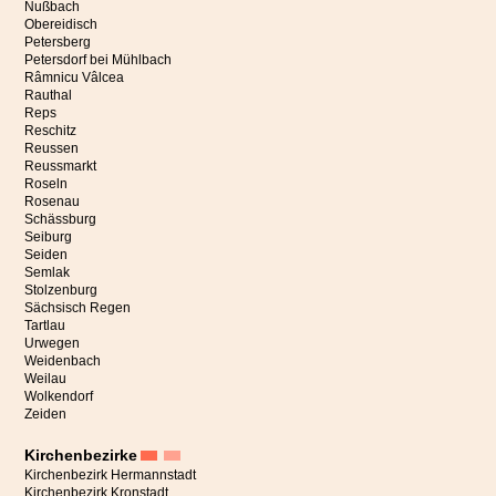
Nußbach
Obereidisch
Petersberg
Petersdorf bei Mühlbach
Râmnicu Vâlcea
Rauthal
Reps
Reschitz
Reussen
Reussmarkt
Roseln
Rosenau
Schässburg
Seiburg
Seiden
Semlak
Stolzenburg
Sächsisch Regen
Tartlau
Urwegen
Weidenbach
Weilau
Wolkendorf
Zeiden
Kirchenbezirke
Kirchenbezirk Hermannstadt
Kirchenbezirk Kronstadt