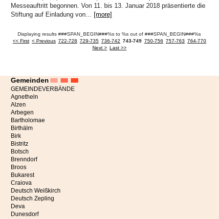
Messeauftritt begonnen. Von 11. bis 13. Januar 2018 präsentierte die
Stiftung auf Einladung von...
[more]
Displaying results ###SPAN_BEGIN###%s to %s out of ###SPAN_BEGIN###%s
<< First
< Previous
722-728
729-735
736-742
743-749
750-756
757-763
764-770
Next >
Last >>
Gemeinden
GEMEINDEVERBÄNDE
Agnetheln
Alzen
Arbegen
Bartholomae
Birthälm
Birk
Bistritz
Botsch
Brenndorf
Broos
Bukarest
Craiova
Deutsch Weißkirch
Deutsch Zepling
Deva
Dunesdorf