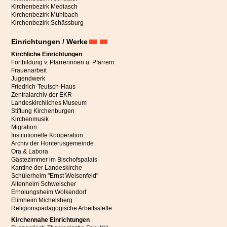
Kirchenbezirk Mediasch
Kirchenbezirk Mühlbach
Kirchenbezirk Schässburg
Einrichtungen / Werke
Kirchliche Einrichtungen
Fortbildung v. Pfarrerinnen u. Pfarrern
Frauenarbeit
Jugendwerk
Friedrich-Teutsch-Haus
Zentralarchiv der EKR
Landeskirchliches Museum
Stiftung Kirchenburgen
Kirchenmusik
Migration
Institutionelle Kooperation
Archiv der Honterusgemeinde
Ora & Labora
Gästezimmer im Bischofspalais
Kantine der Landeskirche
Schülerheim "Ernst Weisenfeld"
Altenheim Schweischer
Erholungsheim Wolkendorf
Elimheim Michelsberg
Religionspädagogische Arbeitsstelle
Kirchennahe Einrichtungen