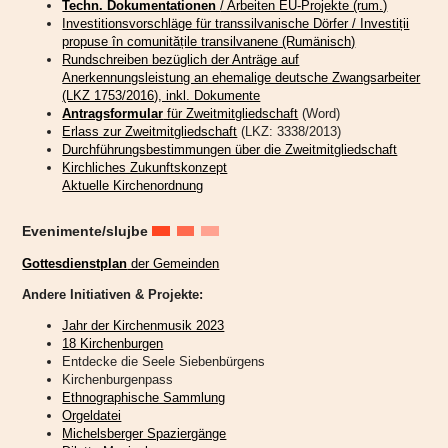
Techn. Dokumentationen
/ Arbeiten EU-Projekte (rum.)
Investitionsvorschläge für transsilvanische Dörfer / Investiții
propuse în comunitățile transilvanene (Rumänisch)
Rundschreiben bezüglich der Anträge auf
Anerkennungsleistung an ehemalige deutsche Zwangsarbeiter
(LKZ 1753/2016), inkl. Dokumente
Antragsformular
für Zweitmitgliedschaft
(Word)
Erlass zur Zweitmitgliedschaft
(LKZ: 3338/2013)
Durchführungsbestimmungen über die Zweitmitgliedschaft
Kirchliches Zukunftskonzept
Aktuelle Kirchenordnung
Evenimente/slujbe
Gottesdienstplan
der Gemeinden
Andere Initiativen & Projekte:
Jahr der Kirchenmusik 2023
18 Kirchenburgen
Entdecke die Seele Siebenbürgens
Kirchenburgenpass
Ethnographische Sammlung
Orgeldatei
Michelsberger Spaziergänge