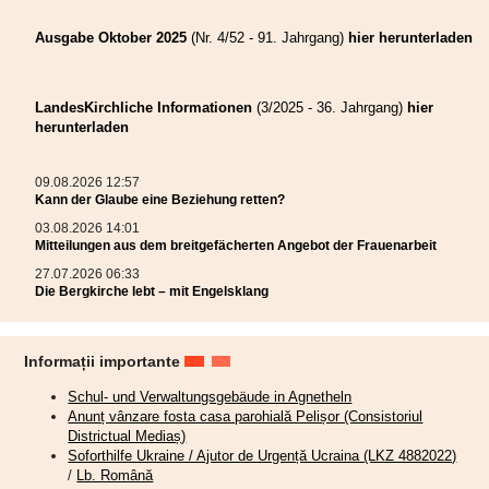
Ausgabe Oktober 2025
(Nr. 4/52 - 91. Jahrgang)
hier herunterladen
LandesKirchliche Informationen
(3/2025 - 36. Jahrgang)
hier
herunterladen
09.08.2026 12:57
Kann der Glaube eine Beziehung retten?
03.08.2026 14:01
Mitteilungen aus dem breitgefächerten Angebot der Frauenarbeit
27.07.2026 06:33
Die Bergkirche lebt – mit Engelsklang
Informații importante
Schul- und Verwaltungsgebäude in Agnetheln
Anunț vânzare fosta casa parohială Pelișor (Consistoriul
Districtual Mediaș)
Soforthilfe Ukraine / Ajutor de Urgență Ucraina (LKZ 4882022)
/
Lb. Română