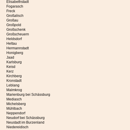
Elisabethstadt
Fogarasch
Freck
Großalisch
Großau
Großpold
Großschenk
Großscheuern
Heldsdorf
Heltau
Hermannstadt
Honigberg
Jaad
Karlsburg
Keisd
Kerz
Kirchberg
Kronstadt
Leblang
Malmkrog
Marienburg bei Schässburg
Mediasch
Michelsberg
Mühlbach
Neppendorf
Neudorf bei Schässburg
Neustadt im Burzenland
Niedereidisch