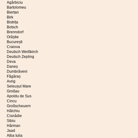
Agârbiciu
Bartolomeu
Biertan
Birk
Bistrița
Botsch
Brenndorf
Orăștie
București
Craiova
Deutsch Weißkirch
Deutsch Zepling
Deva
Daneș
Dumbrăveni
Făgăraș
Avrig
Seleușul Mare
Großau
Apoldu de Sus
Cincu
Großscheuern
Hălchiu
Cisnădie
Sibiu
Hărman
Jaad
Alba Iulia