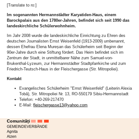
[Translate to ro:]
Im sogenannten Hermannstädter Karyatiden-Haus, einem
Barockpalais aus den 1780er-Jahren, befindet sich seit 1990 das
landeskirchliche Schülerwohnheim.
Im Jahr 2008 wurde die landeskirchliche Einrichtung zu Ehren des
deutschen Journalisten Ernst Weisenfeld (1913-2009) umbenannt,
dessen Ehefrau Elena Mureșan das Schülerheim seit Beginn der
90er-Jahre durch eine Stiftung fördert. Das Heim befindet sich im
Zentrum der Stadt, in unmittelbarer Nähe zum Samuel-von-
Brukenthal-Lyzeum, zur Hermannstädter Stadtpfarrkirche und zum
Friedrich-Teutsch-Haus in der Fleischergasse (Str. Mitropoliei).
Kontakt
Evangelisches Schülerheim "Ernst Weisenfeld" (Leiterin Alexia
Tobă), Str. Mitropoliei Nr. 13, RO-550179 Sibiu-Hermannstadt
Telefon: +40-269-217470
E-Mail:
fleischergasse13@yahoo.com
Comunități
GEMEINDEVERBÄNDE
Agnita
Alzen