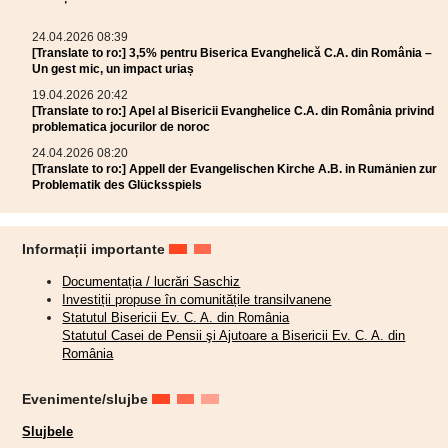
24.04.2026 08:39
[Translate to ro:] 3,5% pentru Biserica Evanghelică C.A. din România –
Un gest mic, un impact uriaș
19.04.2026 20:42
[Translate to ro:] Apel al Bisericii Evanghelice C.A. din România privind
problematica jocurilor de noroc
24.04.2026 08:20
[Translate to ro:] Appell der Evangelischen Kirche A.B. in Rumänien zur
Problematik des Glücksspiels
Informații importante
Documentația / lucrări Saschiz
Investiții propuse în comunitățile transilvanene
Statutul Bisericii Ev. C. A. din România
Statutul Casei de Pensii şi Ajutoare a Bisericii Ev. C. A. din
România
Evenimente/slujbe
Slujbele