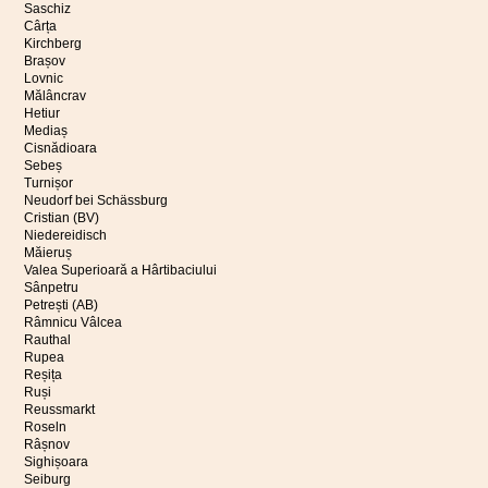
Saschiz
Cârța
Kirchberg
Brașov
Lovnic
Mălâncrav
Hetiur
Mediaș
Cisnădioara
Sebeș
Turnișor
Neudorf bei Schässburg
Cristian (BV)
Niedereidisch
Măieruș
Valea Superioară a Hârtibaciului
Sânpetru
Petrești (AB)
Râmnicu Vâlcea
Rauthal
Rupea
Reșița
Ruși
Reussmarkt
Roseln
Râșnov
Sighișoara
Seiburg