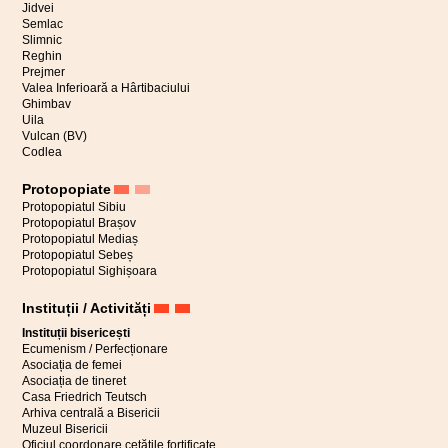
Jidvei
Semlac
Slimnic
Reghin
Prejmer
Valea Inferioară a Hârtibaciului
Ghimbav
Uila
Vulcan (BV)
Codlea
Protopopiate
Protopopiatul Sibiu
Protopopiatul Brașov
Protopopiatul Mediaș
Protopopiatul Sebeș
Protopopiatul Sighișoara
Instituții / Activități
Instituții bisericești
Ecumenism / Perfecționare
Asociația de femei
Asociația de tineret
Casa Friedrich Teutsch
Arhiva centrală a Bisericii
Muzeul Bisericii
Oficiul coordonare cetățile fortificate