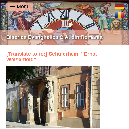
Deutsch
Menu
Română
Biserica Evanghelica C.A. din România
[Translate to ro:] Schülerheim "Ernst
Weisenfeld"