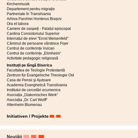
Kirchenmusik
Departement pentru migrație
Partneriate în Transilvania
Arhiva Parohiei Honterus Brașov
Ora et labora
Camere de oaspeți - Palatul episcopal
Cantina Consistoriului Superior
Internatul de elevi "Ernst Weisenfeld"
Căminul de persoane vârstnice Fișer
Centrul de conferințe Vulcan
Centrul de conferințe „Elimheim“
Activitate pedagogic religioasă
Instituții pe lângă Biserica
Facultatea de Teologie Protestantă
Zentrum für Evangelische Theologie Ost
Casa de Pensii şi Ajutoare
Academia Evanghelică Transilvania
Institutul de cercetări ecumenice
Asociația „Diakonisches Werk“
Asociația „Dr. Carl Wolff“
Altenheim Blumenau
Initiativen / Projekte
Noutăți