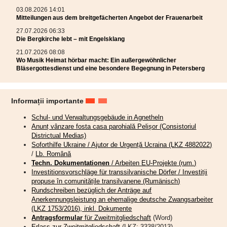
03.08.2026 14:01
Mitteilungen aus dem breitgefächerten Angebot der Frauenarbeit
27.07.2026 06:33
Die Bergkirche lebt – mit Engelsklang
21.07.2026 08:08
Wo Musik Heimat hörbar macht: Ein außergewöhnlicher
Bläsergottesdienst und eine besondere Begegnung in Petersberg
Informații importante
Schul- und Verwaltungsgebäude in Agnetheln
Anunț vânzare fosta casa parohială Pelișor (Consistoriul
Districtual Mediaș)
Soforthilfe Ukraine / Ajutor de Urgență Ucraina (LKZ 4882022)
/
Lb. Română
Techn. Dokumentationen
/ Arbeiten EU-Projekte (rum.)
Investitionsvorschläge für transsilvanische Dörfer / Investiții
propuse în comunitățile transilvanene (Rumänisch)
Rundschreiben bezüglich der Anträge auf
Anerkennungsleistung an ehemalige deutsche Zwangsarbeiter
(LKZ 1753/2016), inkl. Dokumente
Antragsformular
für Zweitmitgliedschaft
(Word)
Erlass zur Zweitmitgliedschaft
(LKZ: 3338/2013)