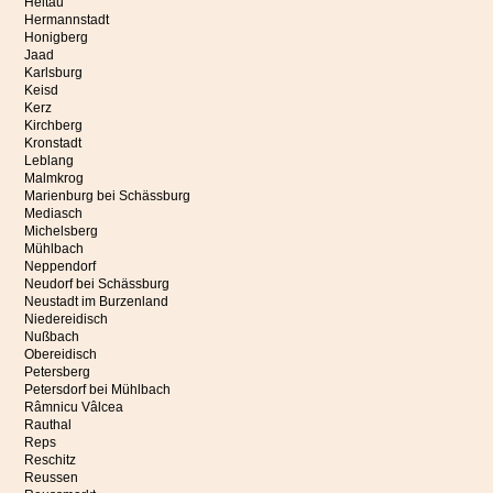
Heltau
Hermannstadt
Honigberg
Jaad
Karlsburg
Keisd
Kerz
Kirchberg
Kronstadt
Leblang
Malmkrog
Marienburg bei Schässburg
Mediasch
Michelsberg
Mühlbach
Neppendorf
Neudorf bei Schässburg
Neustadt im Burzenland
Niedereidisch
Nußbach
Obereidisch
Petersberg
Petersdorf bei Mühlbach
Râmnicu Vâlcea
Rauthal
Reps
Reschitz
Reussen