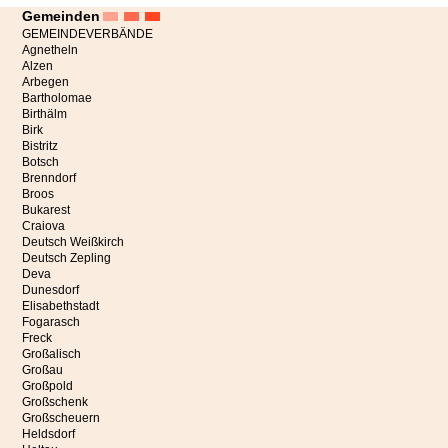
Gemeinden
GEMEINDEVERBÄNDE
Agnetheln
Alzen
Arbegen
Bartholomae
Birthälm
Birk
Bistritz
Botsch
Brenndorf
Broos
Bukarest
Craiova
Deutsch Weißkirch
Deutsch Zepling
Deva
Dunesdorf
Elisabethstadt
Fogarasch
Freck
Großalisch
Großau
Großpold
Großschenk
Großscheuern
Heldsdorf