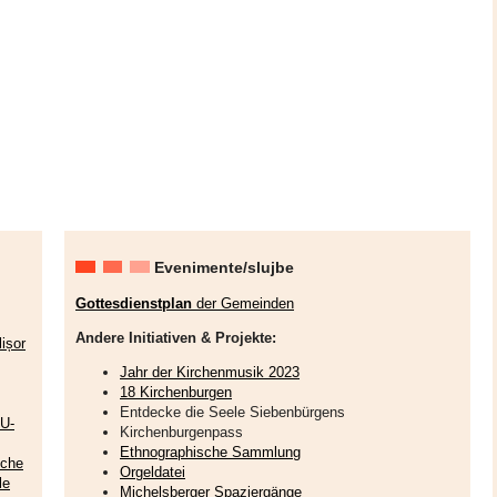
Evenimente/slujbe
Gottesdienstplan
der Gemeinden
Andere Initiativen & Projekte:
ișor
Jahr der Kirchenmusik 2023
18 Kirchenburgen
Entdecke die Seele Siebenbürgens
EU-
Kirchenburgenpass
Ethnographische Sammlung
sche
Orgeldatei
le
Michelsberger Spaziergänge