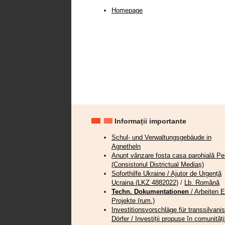
Homepage
Informații importante
Schul- und Verwaltungsgebäude in
Agnetheln
Anunț vânzare fosta casa parohială Pel
(Consistoriul Districtual Mediaș)
Soforthilfe Ukraine / Ajutor de Urgență
Ucraina (LKZ 4882022)
/
Lb. Română
Techn. Dokumentationen
/ Arbeiten 
Projekte (rum.)
Investitionsvorschläge für transsilvani
Dörfer / Investiții propuse în comunități