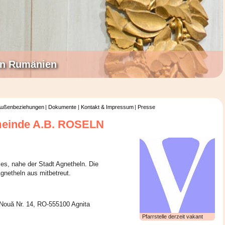
 in Rumänien
ußenbeziehungen
Dokumente
Kontakt & Impressum
Presse
meinde A.B. ROSELN
les, nahe der Stadt Agnetheln. Die
gnetheln aus mitbetreut.
. Nouă Nr. 14, RO-555100 Agnita
Pfarrstelle derzeit vakant