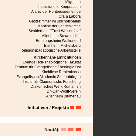
Mediasch
Migration
Michelsberg
Institutionelle Kooperation
Mühlbach
Archiv der Honterusgemeinde
Neppendorf
Ora & Labora
Neudorf bei Schässburg
Gästezimmer im Bischofspalais
Neustadt im Burzenland
Kantine der Landeskirche
Niedereidisch
Schülerheim "Ernst Weisenfeld"
Nußbach
Altenheim Schweischer
Obereidisch
Erholungsheim Wolkendorf
Petersberg
Elimheim Michelsberg
Petersdorf bei Mühlbach
Religionspädagogische Arbeitsstelle
Râmnicu Vâlcea
Kirchennahe Einrichtungen
Rauthal
Evangelisch-Theologische Fakultät
Reps
Zentrum für Evangelische Theologie Ost
Reschitz
Kirchliche Rentenkassa
Reussen
Evangelische Akademie Siebenbürgen
Reussmarkt
Institut für Ökumenische Forschung
Roseln
Diakonisches Werk Rumänien
Rosenau
Dr.-Carl-Wolff-Verein
Schässburg
Altenheim Blumenau
Seiburg
Seiden
Initiativen / Projekte
Semlak
Stolzenburg
Sächsisch Regen
Tartlau
Urwegen
Noutăți
Weidenbach