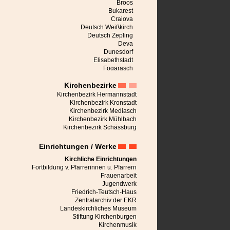
Broos
Bukarest
Craiova
Deutsch Weißkirch
Deutsch Zepling
Deva
Dunesdorf
Elisabethstadt
Fogarasch
Freck
Kirchenbezirke
Großalisch
Großau
Kirchenbezirk Hermannstadt
Großpold
Kirchenbezirk Kronstadt
Großschenk
Kirchenbezirk Mediasch
Großscheuern
Kirchenbezirk Mühlbach
Heldsdorf
Kirchenbezirk Schässburg
Heltau
Hermannstadt
Einrichtungen / Werke
Honigberg
Jaad
Kirchliche Einrichtungen
Karlsburg
Fortbildung v. Pfarrerinnen u. Pfarrern
Keisd
Frauenarbeit
Kerz
Jugendwerk
Kirchberg
Friedrich-Teutsch-Haus
Kronstadt
Zentralarchiv der EKR
Leblang
Landeskirchliches Museum
Malmkrog
Stiftung Kirchenburgen
Marienburg bei Schässburg
Kirchenmusik