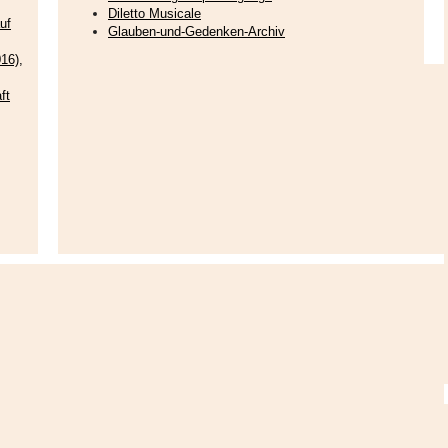
Diletto Musicale
uf
Glauben-und-Gedenken-Archiv
16),
ft