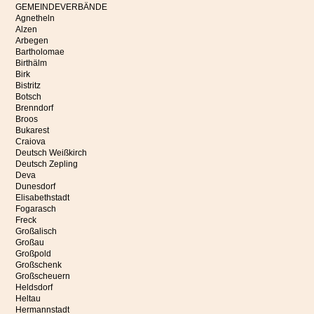
GEMEINDEVERBÄNDE
Agnetheln
Alzen
Arbegen
Bartholomae
Birthälm
Birk
Bistritz
Botsch
Brenndorf
Broos
Bukarest
Craiova
Deutsch Weißkirch
Deutsch Zepling
Deva
Dunesdorf
Elisabethstadt
Fogarasch
Freck
Großalisch
Großau
Großpold
Großschenk
Großscheuern
Heldsdorf
Heltau
Hermannstadt