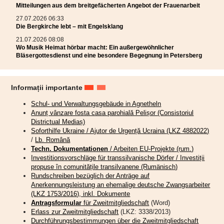
Mitteilungen aus dem breitgefächerten Angebot der Frauenarbeit
27.07.2026 06:33
Die Bergkirche lebt – mit Engelsklang
21.07.2026 08:08
Wo Musik Heimat hörbar macht: Ein außergewöhnlicher
Bläsergottesdienst und eine besondere Begegnung in Petersberg
Informații importante
Schul- und Verwaltungsgebäude in Agnetheln
Anunț vânzare fosta casa parohială Pelișor (Consistoriul
Districtual Mediaș)
Soforthilfe Ukraine / Ajutor de Urgență Ucraina (LKZ 4882022)
/
Lb. Română
Techn. Dokumentationen
/ Arbeiten EU-Projekte (rum.)
Investitionsvorschläge für transsilvanische Dörfer / Investiții
propuse în comunitățile transilvanene (Rumänisch)
Rundschreiben bezüglich der Anträge auf
Anerkennungsleistung an ehemalige deutsche Zwangsarbeiter
(LKZ 1753/2016), inkl. Dokumente
Antragsformular
für Zweitmitgliedschaft
(Word)
Erlass zur Zweitmitgliedschaft
(LKZ: 3338/2013)
Durchführungsbestimmungen über die Zweitmitgliedschaft