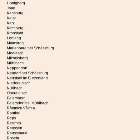
Honigberg
Jaad
Karlsburg
Keisd
Kerz
Kirchberg
Kronstadt
Leblang
Malmkrog
Marienburg bei Schässburg
Mediasch
Michelsberg
Mühlbach
Neppendorf
Neudorf bei Schässburg
Neustadt im Burzenland
Niedereidisch
Nußbach
Obereidisch
Petersberg
Petersdorf bei Mühlbach
Râmnicu Vâlcea
Rauthal
Reps
Reschitz
Reussen
Reussmarkt
Roseln