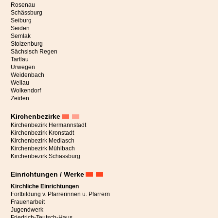
Rosenau
Schässburg
Seiburg
Seiden
Semlak
Stolzenburg
Sächsisch Regen
Tartlau
Urwegen
Weidenbach
Weilau
Wolkendorf
Zeiden
Kirchenbezirke
Kirchenbezirk Hermannstadt
Kirchenbezirk Kronstadt
Kirchenbezirk Mediasch
Kirchenbezirk Mühlbach
Kirchenbezirk Schässburg
Einrichtungen / Werke
Kirchliche Einrichtungen
Fortbildung v. Pfarrerinnen u. Pfarrern
Frauenarbeit
Jugendwerk
Friedrich-Teutsch-Haus