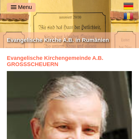
Deutsch
Menu
Română
Evangelische Kirche A.B. in Rumänien
Evangelische Kirchengemeinde A.B.
GROSSSCHEUERN