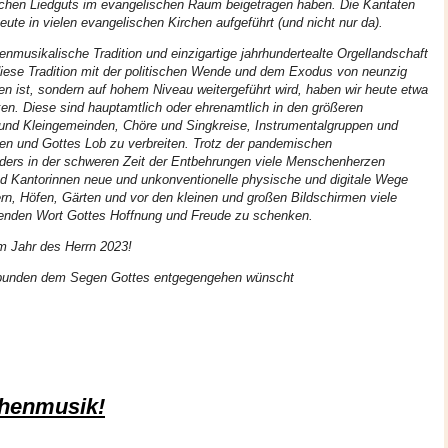
ichen Liedguts im evangelischen Raum beigetragen haben. Die Kantaten
e in vielen evangelischen Kirchen aufgeführt (und nicht nur da).
enmusikalische Tradition und einzigartige jahrhundertealte Orgellandschaft
diese Tradition mit der politischen Wende und dem Exodus von neunzig
n ist, sondern auf hohem Niveau weitergeführt wird, haben wir heute etwa
en. Diese sind hauptamtlich oder ehrenamtlich in den größeren
und Kleingemeinden, Chöre und Singkreise, Instrumentalgruppen und
en und Gottes Lob zu verbreiten. Trotz der pandemischen
ders in der schweren Zeit der Entbehrungen viele Menschenherzen
und Kantorinnen neue und unkonventionelle physische und digitale Wege
, Höfen, Gärten und vor den kleinen und großen Bildschirmen viele
nden Wort Gottes Hoffnung und Freude zu schenken.
m Jahr des Herrn 2023!
rbunden dem Segen Gottes entgegengehen wünscht
chenmusik!