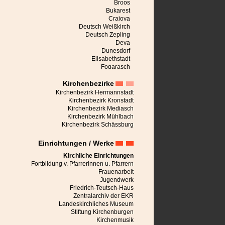
Broos
Bukarest
Craiova
Deutsch Weißkirch
Deutsch Zepling
Deva
Dunesdorf
Elisabethstadt
Fogarasch
Freck
Kirchenbezirke
Großalisch
Großau
Kirchenbezirk Hermannstadt
Großpold
Kirchenbezirk Kronstadt
Großschenk
Kirchenbezirk Mediasch
Großscheuern
Kirchenbezirk Mühlbach
Heldsdorf
Kirchenbezirk Schässburg
Heltau
Hermannstadt
Einrichtungen / Werke
Honigberg
Jaad
Kirchliche Einrichtungen
Karlsburg
Fortbildung v. Pfarrerinnen u. Pfarrern
Keisd
Frauenarbeit
Kerz
Jugendwerk
Kirchberg
Friedrich-Teutsch-Haus
Kronstadt
Zentralarchiv der EKR
Leblang
Landeskirchliches Museum
Malmkrog
Stiftung Kirchenburgen
Marienburg bei Schässburg
Kirchenmusik