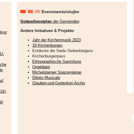
Evenimente/slujbe
Gottesdienstplan
der Gemeinden
Andere Initiativen & Projekte:
ișor
Jahr der Kirchenmusik 2023
18 Kirchenburgen
Entdecke die Seele Siebenbürgens
EU-
Kirchenburgenpass
Ethnographische Sammlung
sche
Orgeldatei
le
Michelsberger Spaziergänge
Diletto Musicale
uf
Glauben-und-Gedenken-Archiv
16),
ft