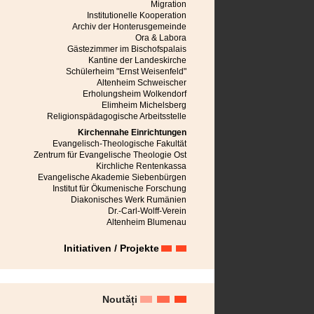
Mediasch
Migration
Michelsberg
Institutionelle Kooperation
Mühlbach
Archiv der Honterusgemeinde
Neppendorf
Ora & Labora
Neudorf bei Schässburg
Gästezimmer im Bischofspalais
Neustadt im Burzenland
Kantine der Landeskirche
Niedereidisch
Schülerheim "Ernst Weisenfeld"
Nußbach
Altenheim Schweischer
Obereidisch
Erholungsheim Wolkendorf
Petersberg
Elimheim Michelsberg
Petersdorf bei Mühlbach
Religionspädagogische Arbeitsstelle
Râmnicu Vâlcea
Kirchennahe Einrichtungen
Rauthal
Evangelisch-Theologische Fakultät
Reps
Zentrum für Evangelische Theologie Ost
Reschitz
Kirchliche Rentenkassa
Reussen
Evangelische Akademie Siebenbürgen
Reussmarkt
Institut für Ökumenische Forschung
Roseln
Diakonisches Werk Rumänien
Rosenau
Dr.-Carl-Wolff-Verein
Schässburg
Altenheim Blumenau
Seiburg
Seiden
Initiativen / Projekte
Semlak
Stolzenburg
Sächsisch Regen
Tartlau
Urwegen
Noutăți
Weidenbach