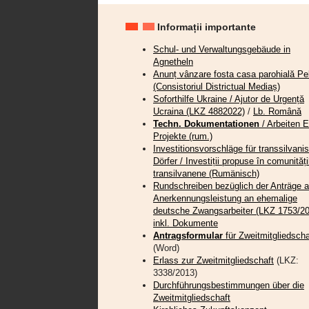
Informații importante
Schul- und Verwaltungsgebäude in
Agnetheln
Anunț vânzare fosta casa parohială Pel
(Consistoriul Districtual Mediaș)
Soforthilfe Ukraine / Ajutor de Urgență
Ucraina (LKZ 4882022)
/
Lb. Română
Techn. Dokumentationen
/ Arbeiten 
Projekte (rum.)
Investitionsvorschläge für transsilvani
Dörfer / Investiții propuse în comunități
transilvanene (Rumänisch)
Rundschreiben bezüglich der Anträge a
Anerkennungsleistung an ehemalige
deutsche Zwangsarbeiter (LKZ 1753/20
inkl. Dokumente
Antragsformular
für Zweitmitgliedscha
(Word)
Erlass zur Zweitmitgliedschaft
(LKZ:
3338/2013)
Durchführungsbestimmungen über die
Zweitmitgliedschaft