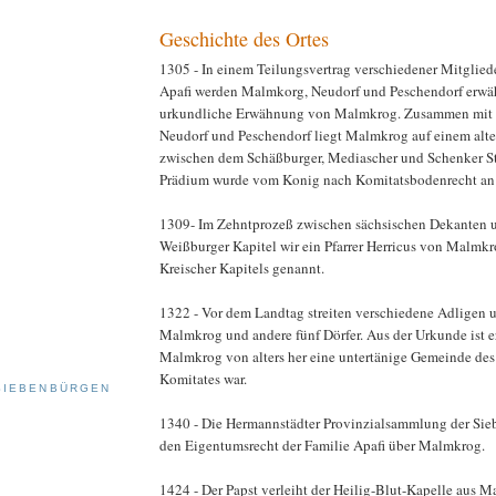
Geschichte des Ortes
1305 - In einem Teilungsvertrag verschiedener Mitglied
Apafi werden Malmkorg, Neudorf und Peschendorf erwähnt
urkundliche Erwähnung von Malmkrog. Zusammen mit K
Neudorf und Peschendorf liegt Malmkrog auf einem alt
zwischen dem Schäßburger, Mediascher und Schenker St
Prädium wurde vom Konig nach Komitatsbodenrecht an 
1309- Im Zehntprozeß zwischen sächsischen Dekanten
Weißburger Kapitel wir ein Pfarrer Herricus von Malmkr
Kreischer Kapitels genannt.
1322 - Vor dem Landtag streiten verschiedene Adligen 
Malmkrog und andere fünf Dörfer. Aus der Urkunde ist er
Malmkrog von alters her eine untertänige Gemeinde de
Komitates war.
SIEBENBÜRGEN
1340 - Die Hermannstädter Provinzialsammlung der Sie
den Eigentumsrecht der Familie Apafi über Malmkrog.
1424 - Der Papst verleiht der Heilig-Blut-Kapelle aus 