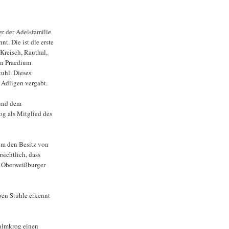
er der Adelsfamilie
. Die ist die erste
reisch, Rauthal,
en Praedium
uhl. Dieses
Adligen vergabt.
 und dem
og als Mitglied des
um den Besitz von
sichtlich, dass
s Oberweißburger
ben Stühle erkennt
Malmkrog einen