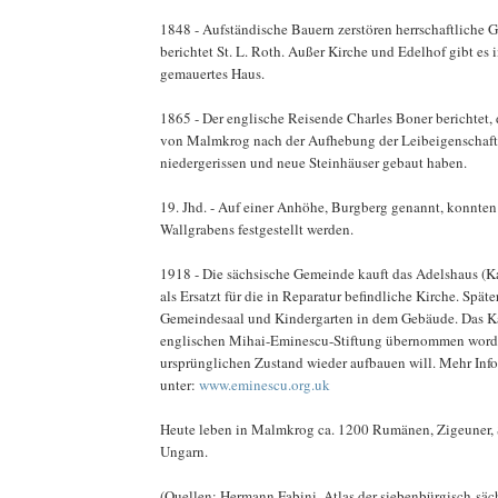
1848 - Aufständische Bauern zerstören herrschaftliche 
berichtet St. L. Roth. Außer Kirche und Edelhof gibt es 
gemauertes Haus.
1865 - Der englische Reisende Charles Boner berichtet
von Malmkrog nach der Aufhebung der Leibeigenschaft 
niedergerissen und neue Steinhäuser gebaut haben.
19. Jhd. - Auf einer Anhöhe, Burgberg genannt, konnten
Wallgrabens festgestellt werden.
1918 - Die sächsische Gemeinde kauft das Adelshaus (Ka
als Ersatzt für die in Reparatur befindliche Kirche. Späte
Gemeindesaal und Kindergarten in dem Gebäude. Das Kas
englischen Mihai-Eminescu-Stiftung übernommen worde
ursprünglichen Zustand wieder aufbauen will. Mehr Inf
unter:
www.eminescu.org.uk
Heute leben in Malmkrog ca. 1200 Rumänen, Zigeuner,
Ungarn.
(Quellen: Hermann Fabini, Atlas der siebenbürgisch-säc