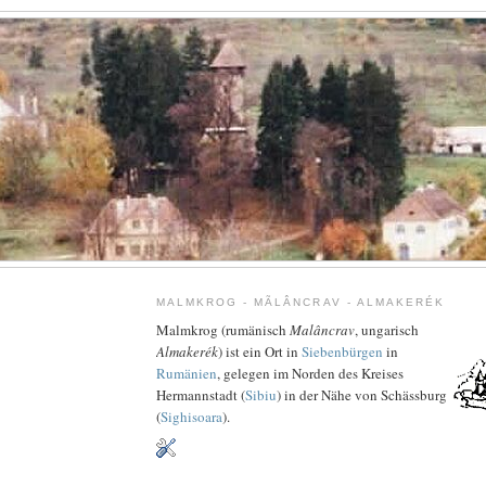
MALMKROG - MÃLÂNCRAV - ALMAKERÉK
Malmkrog (rumänisch
Malâncrav
, ungarisch
Almakerék
) ist ein Ort in
Siebenbürgen
in
Rumänien
, gelegen im Norden des Kreises
Hermannstadt (
Sibiu
) in der Nähe von Schässburg
(
Sighisoara
).