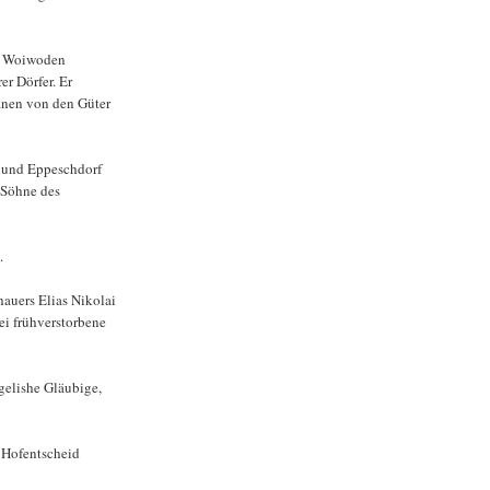
es Woiwoden
r Dörfer. Er
anen von den Güter
 und Eppeschdorf
 Söhne des
.
hauers Elias Nikolai
rei frühverstorbene
gelishe Gläubige,
 Hofentscheid