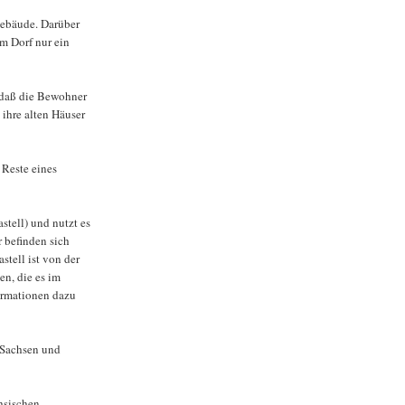
Gebäude. Darüber
im Dorf nur ein
, daß die Bewohner
ihre alten Häuser
 Reste eines
stell) und nutzt es
r befinden sich
tell ist von der
n, die es im
ormationen dazu
 Sachsen und
hsischen